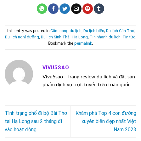
Cẩm nang du lịch
Du lịch biển
Du lịch Cần Thơ
This entry was posted in
,
,
,
Du lịch nghỉ dưỡng
Du lịch Sinh Thái
Hạ Long
Tin nhanh du lịch
Tin tức
,
,
,
,
.
permalink
Bookmark the
.
VIVU5SAO
Vivu5sao - Trang review du lịch và đặt sản
phẩm dịch vụ trực tuyến trên toàn quốc
Tình trạng phố đi bộ Bài Thơ
Khám phá Top 4 con đường
tại Hạ Long sau 2 tháng đi
xuyên biển đẹp nhất Việt
vào hoạt động
Nam 2023