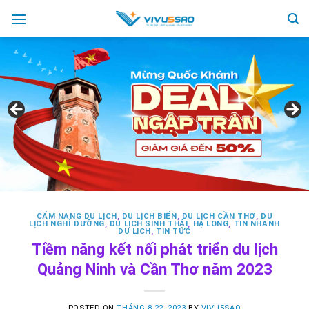
Skip
to
content
CẨM NANG DU LỊCH
,
DU LỊCH BIỂN
,
DU LỊCH CẦN THƠ
,
DU
LỊCH NGHỈ DƯỠNG
,
DU LỊCH SINH THÁI
,
HẠ LONG
,
TIN NHANH
DU LỊCH
,
TIN TỨC
Tiềm năng kết nối phát triển du lịch
Quảng Ninh và Cần Thơ năm 2023
POSTED ON
THÁNG 8 22, 2023
BY
VIVU5SAO