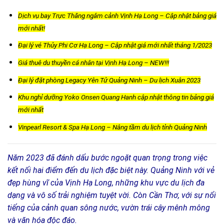
Dịch vụ bay Trực Thăng ngắm cảnh Vịnh Hạ Long – Cập nhật bảng giá
mới nhất!
Đại lý vé Thủy Phi Cơ Hạ Long – Cập nhật giá mới nhất tháng 1/2023
Giá thuê du thuyền cá nhân tại Vịnh Hạ Long – NEW!!!
Đại lý đặt phòng Legacy Yên Tử Quảng Ninh – Du lịch Xuân 2023
Khu nghỉ dưỡng Yoko Onsen Quang Hanh cập nhật thông tin bảng giá
mới nhất
Vinpearl Resort & Spa Hạ Long – Nâng tầm du lịch tỉnh Quảng Ninh
Năm 2023 đã đánh dấu bước ngoặt quan trọng trong việc
kết nối hai điểm đến du lịch đặc biệt này. Quảng Ninh với vẻ
đẹp hùng vĩ của Vịnh Hạ Long, những khu vực du lịch đa
dạng và vô số trải nghiệm tuyệt vời. Còn Cần Thơ, với sự nổi
tiếng của cảnh quan sông nước, vườn trái cây mênh mông
và văn hóa độc đáo.