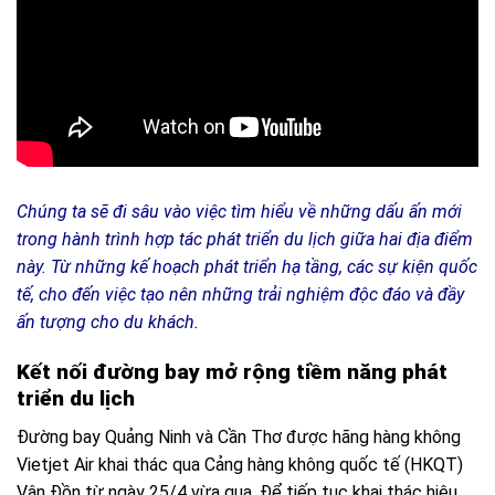
Chúng ta sẽ đi sâu vào việc tìm hiểu về những dấu ấn mới
trong hành trình hợp tác phát triển du lịch giữa hai địa điểm
này. Từ những kế hoạch phát triển hạ tầng, các sự kiện quốc
tế, cho đến việc tạo nên những trải nghiệm độc đáo và đầy
ấn tượng cho du khách.
Kết nối đường bay mở rộng tiềm năng phát
triển du lịch
Đường bay Quảng Ninh và Cần Thơ được hãng hàng không
Vietjet Air khai thác qua Cảng hàng không quốc tế (HKQT)
Vân Đồn từ ngày 25/4 vừa qua. Để tiếp tục khai thác hiệu