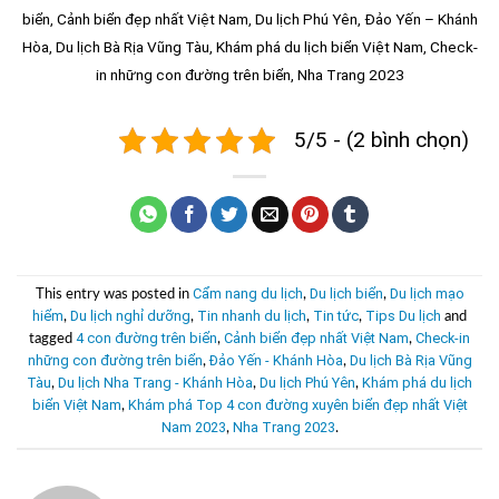
biển, Cảnh biển đẹp nhất Việt Nam, Du lịch Phú Yên, Đảo Yến – Khánh
Hòa, Du lịch Bà Rịa Vũng Tàu, Khám phá du lịch biển Việt Nam, Check-
in những con đường trên biển,
Nha Trang 2023
5/5 - (2 bình chọn)
Cẩm nang du lịch
Du lịch biển
Du lịch mạo
This entry was posted in
,
,
hiểm
Du lịch nghỉ dưỡng
Tin nhanh du lịch
Tin tức
Tips Du lịch
,
,
,
,
and
4 con đường trên biển
Cảnh biển đẹp nhất Việt Nam
Check-in
tagged
,
,
những con đường trên biển
Đảo Yến - Khánh Hòa
Du lịch Bà Rịa Vũng
,
,
Tàu
Du lịch Nha Trang - Khánh Hòa
Du lịch Phú Yên
Khám phá du lịch
,
,
,
biển Việt Nam
Khám phá Top 4 con đường xuyên biển đẹp nhất Việt
,
Nam 2023
Nha Trang 2023
,
.