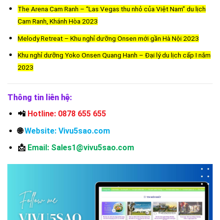
The Arena Cam Ranh – “Las Vegas thu nhỏ của Việt Nam” du lịch
Cam Ranh, Khánh Hòa 2023
Melody Retreat – Khu nghỉ dưỡng Onsen mới gần Hà Nội 2023
Khu nghỉ dưỡng Yoko Onsen Quang Hanh – Đại lý du lịch cấp I năm
2023
Thông tin liên hệ:
📲
Hotline: 0878 655 655
🌐
Website: Vivu5sao.com
📩
Email: Sales1@vivu5sao.com