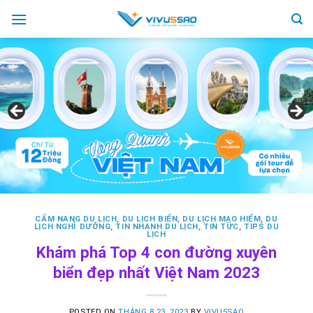
Skip
to
content
CẨM NANG DU LỊCH
,
DU LỊCH BIỂN
,
DU LỊCH MẠO HIỂM
,
DU
LỊCH NGHỈ DƯỠNG
,
TIN NHANH DU LỊCH
,
TIN TỨC
,
TIPS DU
LỊCH
Khám phá Top 4 con đường xuyên
biển đẹp nhất Việt Nam 2023
POSTED ON
THÁNG 8 23, 2023
BY
VIVU5SAO