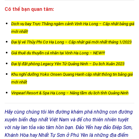
Có thể bạn quan tâm:
Dịch vụ bay Trực Thăng ngắm cảnh Vịnh Hạ Long – Cập nhật bảng giá
mới nhất!
Đại lý vé Thủy Phi Cơ Hạ Long – Cập nhật giá mới nhất tháng 1/2023
Giá thuê du thuyền cá nhân tại Vịnh Hạ Long – NEW!!!
Đại lý đặt phòng Legacy Yên Tử Quảng Ninh – Du lịch Xuân 2023
Khu nghỉ dưỡng Yoko Onsen Quang Hanh cập nhật thông tin bảng giá
mới nhất
Vinpearl Resort & Spa Hạ Long – Nâng tầm du lịch tỉnh Quảng Ninh
Hãy cùng chúng tôi lên đường khám phá những con đường
xuyên biển đẹp nhất Việt Nam và để cho thiên nhiên tuyệt
vời này lan tỏa vào tâm hồn bạn. Đảo Yến hay đảo Điệp Sơn,
Khánh Hòa hay Nhất Tự Sơn ở Phú Yên là những địa điểm