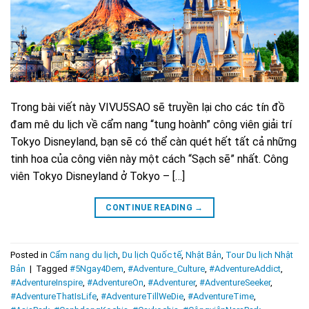
Trong bài viết này VIVU5SAO sẽ truyền lại cho các tín đồ
đam mê du lịch về cẩm nang “tung hoành” công viên giải trí
Tokyo Disneyland, bạn sẽ có thể càn quét hết tất cả những
tinh hoa của công viên này một cách “Sạch sẽ” nhất. Công
viên Tokyo Disneyland ở Tokyo – […]
CONTINUE READING
→
Posted in
Cẩm nang du lịch
,
Du lịch Quốc tế
,
Nhật Bản
,
Tour Du lịch Nhật
Bản
|
Tagged
#5Ngay4Dem
,
#Adventure_Culture
,
#AdventureAddict
,
#AdventureInspire
,
#AdventureOn
,
#Adventurer
,
#AdventureSeeker
,
#AdventureThatIsLife
,
#AdventureTillWeDie
,
#AdventureTime
,