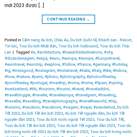
mới 2023 được […]
CONTINUE READING
→
Posted in
Cẩm nang du lịch
,
Châu Âu
,
Du lịch Quốc tế
,
Khách sạn - Resort
,
Tin tức
,
Tour Du lịch Nhật Bản
,
Tour Du lịch Outbound
,
Tour du lịch Thái
Lan
|
Tagged
#a
,
#architecture
,
#beautifuldestinations
,
#city
,
#dicasdeviagem
,
#espa
,
#euro
,
#europa
,
#europe
,
#Europetravel
,
#eurotravel
,
#eurotrip
,
#explore
,
#follow
,
#france
,
#germany
,
#holiday
,
#ig
,
#instagood
,
#instagram
,
#instatravel
,
#italia
,
#italy
,
#like
,
#lisboa
,
#love
,
#nature
,
#paris
,
#photo
,
#photography
,
#photooftheday
,
#picoftheday
,
#portugal
,
#roadtrip
,
#roma
,
#rome
,
#Spain
,
#spring
,
#switzerland
,
#tbt
,
#tourism
,
#tourist
,
#travel
,
#traveladdict
,
#travelblogger
,
#traveler
,
#traveleurope
,
#travelgram
,
#traveling
,
#traveller
,
#travelling
,
#travelphotography
,
#traveltheworld
,
#trip
,
#turismo
,
#vacation
,
#vacations
,
#viagem
,
#viajar
,
#wanderlust
,
Du lịch
Tết 2023
,
Du lịch Tết âm lịch 2023
,
du lịch Tết nguyên đán
,
Du lịch Tết
nguyên đán 2023
,
Tour du lịch nước ngoài Tết 2023
,
Tour du lịch Tết
,
Tour du lịch Tết âm lịch 2023
,
Tour du lịch Tết nguyên đán 2023
,
Tour du
lịch trong nước tết 2023 du lịch Tết âm lịch 2023
,
Tour du lịch trong nước