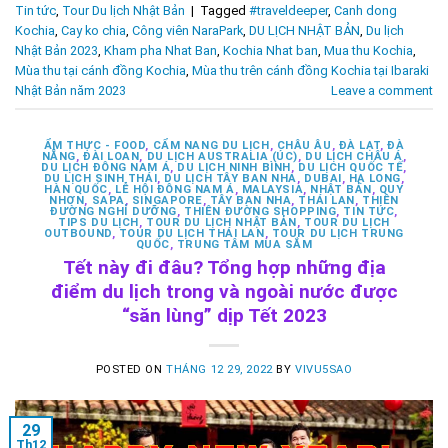
Tin tức
,
Tour Du lịch Nhật Bản
|
Tagged
#traveldeeper
,
Canh dong
Kochia
,
Cay ko chia
,
Công viên NaraPark
,
DU LỊCH NHẬT BẢN
,
Du lịch
Nhật Bản 2023
,
Kham pha Nhat Ban
,
Kochia Nhat ban
,
Mua thu Kochia
,
Mùa thu tại cánh đồng Kochia
,
Mùa thu trên cánh đồng Kochia tại Ibaraki
Nhật Bản năm 2023
Leave a comment
ẨM THỰC - FOOD
,
CẨM NANG DU LỊCH
,
CHÂU ÂU
,
ĐÀ LẠT
,
ĐÀ
NẴNG
,
ĐÀI LOAN
,
DU LỊCH AUSTRALIA (ÚC)
,
DU LỊCH CHÂU Á
,
DU LỊCH ĐÔNG NAM Á
,
DU LỊCH NINH BÌNH
,
DU LỊCH QUỐC TẾ
,
DU LỊCH SINH THÁI
,
DU LỊCH TÂY BAN NHA
,
DUBAI
,
HẠ LONG
,
HÀN QUỐC
,
LỄ HỘI ĐÔNG NAM Á
,
MALAYSIA
,
NHẬT BẢN
,
QUY
NHƠN
,
SAPA
,
SINGAPORE
,
TÂY BAN NHA
,
THÁI LAN
,
THIÊN
ĐƯỜNG NGHỈ DƯỠNG
,
THIÊN ĐƯỜNG SHOPPING
,
TIN TỨC
,
TIPS DU LỊCH
,
TOUR DU LỊCH NHẬT BẢN
,
TOUR DU LỊCH
OUTBOUND
,
TOUR DU LỊCH THÁI LAN
,
TOUR DU LỊCH TRUNG
QUỐC
,
TRUNG TÂM MUA SẮM
Tết này đi đâu? Tổng hợp những địa
điểm du lịch trong và ngoài nước được
“săn lùng” dịp Tết 2023
POSTED ON
THÁNG 12 29, 2022
BY
VIVU5SAO
29
Th12