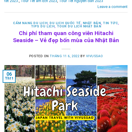
tết 2023.
,
Tour Tết âm lịch 2023
,
Tour Tết nguyên đán 2023
Leave a comment
CẨM NANG DU LỊCH
,
DU LỊCH QUỐC TẾ
,
NHẬT BẢN
,
TIN TỨC
,
TIPS DU LỊCH
,
TOUR DU LỊCH NHẬT BẢN
Chi phí tham quan công viên Hitachi
Seaside – Vẻ đẹp bốn mùa của Nhật Bản
POSTED ON
THÁNG 11 6, 2022
BY
VIVU5SAO
06
Th11