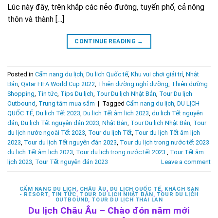
Lúc này đây, trên khắp các nẻo đường, tuyến phố, cả nông
thôn và thành […]
CONTINUE READING
→
Posted in
Cẩm nang du lịch
,
Du lịch Quốc tế
,
Khu vui chơi giải trí
,
Nhật
Bản
,
Qatar FIFA World Cup 2022
,
Thiên đường nghỉ dưỡng
,
Thiên đường
Shopping
,
Tin tức
,
Tips Du lịch
,
Tour Du lịch Nhật Bản
,
Tour Du lịch
Outbound
,
Trung tâm mua sắm
|
Tagged
Cẩm nang du lịch
,
DU LỊCH
QUỐC TẾ
,
Du lịch Tết 2023
,
Du lịch Tết âm lịch 2023
,
du lịch Tết nguyên
đán
,
Du lịch Tết nguyên đán 2023
,
Nhật Bản
,
Tour Du lịch Nhật Bản
,
Tour
du lịch nước ngoài Tết 2023
,
Tour du lịch Tết
,
Tour du lịch Tết âm lịch
2023
,
Tour du lịch Tết nguyên đán 2023
,
Tour du lịch trong nước tết 2023
du lịch Tết âm lịch 2023
,
Tour du lịch trong nước tết 2023.
,
Tour Tết âm
lịch 2023
,
Tour Tết nguyên đán 2023
Leave a comment
CẨM NANG DU LỊCH
,
CHÂU ÂU
,
DU LỊCH QUỐC TẾ
,
KHÁCH SẠN
- RESORT
,
TIN TỨC
,
TOUR DU LỊCH NHẬT BẢN
,
TOUR DU LỊCH
OUTBOUND
,
TOUR DU LỊCH THÁI LAN
Du lịch Châu Âu – Chào đón năm mới