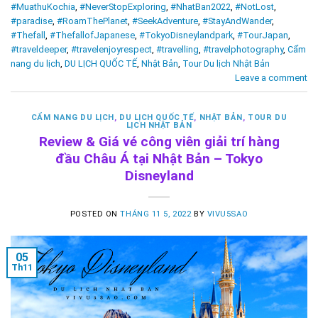
#MuathuKochia
,
#NeverStopExploring
,
#NhatBan2022
,
#NotLost
,
#paradise
,
#RoamThePlanet
,
#SeekAdventure
,
#StayAndWander
,
#Thefall
,
#ThefallofJapanese
,
#TokyoDisneylandpark
,
#TourJapan
,
#traveldeeper
,
#travelenjoyrespect
,
#travelling
,
#travelphotography
,
Cẩm
nang du lịch
,
DU LỊCH QUỐC TẾ
,
Nhật Bản
,
Tour Du lịch Nhật Bản
Leave a comment
CẨM NANG DU LỊCH
,
DU LỊCH QUỐC TẾ
,
NHẬT BẢN
,
TOUR DU
LỊCH NHẬT BẢN
Review & Giá vé công viên giải trí hàng
đầu Châu Á tại Nhật Bản – Tokyo
Disneyland
POSTED ON
THÁNG 11 5, 2022
BY
VIVU5SAO
05
Th11