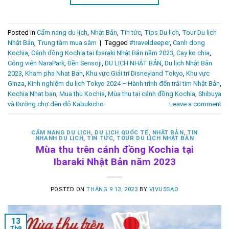
Posted in
Cẩm nang du lịch
,
Nhật Bản
,
Tin tức
,
Tips Du lịch
,
Tour Du lịch
Nhật Bản
,
Trung tâm mua sắm
|
Tagged
#traveldeeper
,
Canh dong
Kochia
,
Cánh đồng Kochia tại Ibaraki Nhật Bản năm 2023
,
Cay ko chia
,
Công viên NaraPark
,
Đền Sensoji
,
DU LỊCH NHẬT BẢN
,
Du lịch Nhật Bản
2023
,
Kham pha Nhat Ban
,
Khu vực Giải trí Disneyland Tokyo
,
Khu vực
Ginza
,
Kinh nghiệm du lịch Tokyo 2024 – Hành trình đến trái tim Nhật Bản
,
Kochia Nhat ban
,
Mua thu Kochia
,
Mùa thu tại cánh đồng Kochia
,
Shibuya
và Đường chợ đèn đỏ Kabukicho
Leave a comment
CẨM NANG DU LỊCH
,
DU LỊCH QUỐC TẾ
,
NHẬT BẢN
,
TIN
NHANH DU LỊCH
,
TIN TỨC
,
TOUR DU LỊCH NHẬT BẢN
Mùa thu trên cánh đồng Kochia tại
Ibaraki Nhật Bản năm 2023
POSTED ON
THÁNG 9 13, 2023
BY
VIVU5SAO
13
Th9