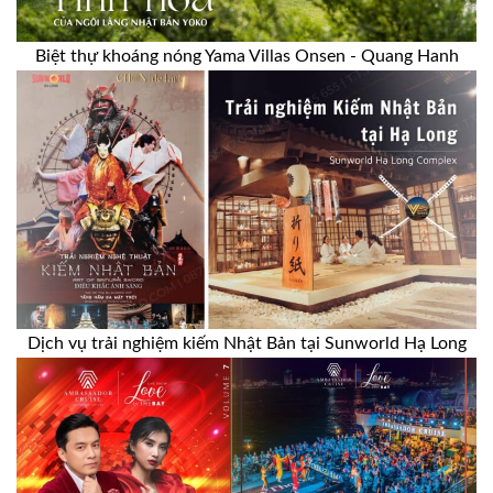
Biệt thự khoáng nóng Yama Villas Onsen - Quang Hanh
Dịch vụ trải nghiệm kiếm Nhật Bản tại Sunworld Hạ Long