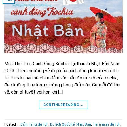
Mùa Thu Trên Cánh Đồng Kochia Tại Ibaraki Nhật Bản Năm
2023 Chiêm ngưỡng vẻ đẹp của cánh đồng kochia vào thu
tại Ibaraki, bạn sẽ chìm đắm vào sắc đỏ rực rỡ của kochia,
đẹp không thua kém gì rừng phong đổi màu. Cứ mỗi độ thu
về, còn gì tuyệt vời hơn khi […]
CONTINUE READING
→
Posted in
Cẩm nang du lịch
,
Du lịch Quốc tế
,
Nhật Bản
,
Tin nhanh du lịch
,