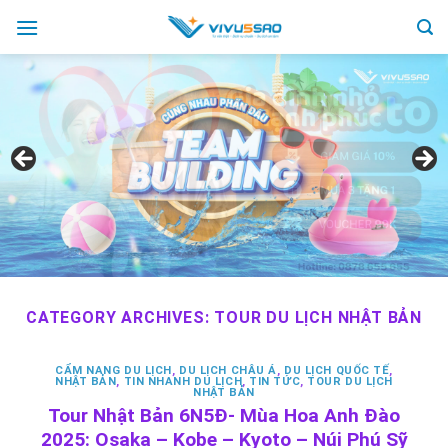
Skip
to
content
CATEGORY ARCHIVES:
TOUR DU LỊCH NHẬT BẢN
CẨM NANG DU LỊCH
,
DU LỊCH CHÂU Á
,
DU LỊCH QUỐC TẾ
,
NHẬT BẢN
,
TIN NHANH DU LỊCH
,
TIN TỨC
,
TOUR DU LỊCH
NHẬT BẢN
Tour Nhật Bản 6N5Đ- Mùa Hoa Anh Đào
2025: Osaka – Kobe – Kyoto – Núi Phú Sỹ