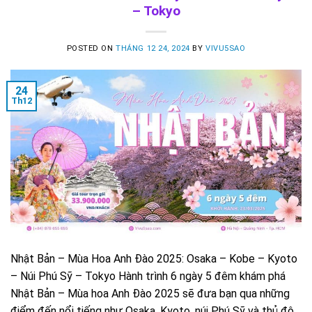
– Tokyo
POSTED ON
THÁNG 12 24, 2024
BY
VIVU5SAO
24
Th12
Nhật Bản – Mùa Hoa Anh Đào 2025: Osaka – Kobe – Kyoto
– Núi Phú Sỹ – Tokyo Hành trình 6 ngày 5 đêm khám phá
Nhật Bản – Mùa hoa Anh Đào 2025 sẽ đưa bạn qua những
điểm đến nổi tiếng như Osaka, Kyoto, núi Phú Sỹ và thủ đô