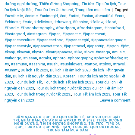
đường nghỉ dưỡng
,
Thiên đường Shopping
,
Tin tức
,
Tips Du lịch
,
Tour
Du lịch Nhật Bản
,
Tour Du lịch Outbound
,
Trung tâm mua sắm
|
Tagged
#aesthetic
,
#anime
,
#animegirl
,
#art
,
#artist
,
#asian
,
#beautiful
,
#cars
,
#chinese
,
#cute
,
#delicious
,
#drawing
,
#fashion
,
#follow
,
#food
,
#foodie
,
#foodphotography
,
#foodporn
,
#foodstagram
,
#instafood
,
#instagood
,
#instagram
,
#japan
,
#japanese
,
#japaneseart
,
#japaneseculture
,
#japanesefood
,
#japanesegirl
,
#japaneselanguage
,
#japanesestyle
,
#japanesetattoo
,
#japantravel
,
#japantrip
,
#japon
,
#jdm
,
#kanji
,
#kawaii
,
#kyoto
,
#learnjapanese
,
#like
,
#love
,
#manga
,
#music
,
#nihongo
,
#nissan
,
#otaku
,
#photo
,
#photography
,
#photooftheday
,
#r
,
#s
,
#samurai
,
#sashimi
,
#sushi
,
#sushilovers
,
#tattoo
,
#tokyo
,
#travel
,
#yummy
,
Du lịch Tết 2023
,
Du lịch Tết âm lịch 2023
,
du lịch Tết nguyên
đán
,
Du lịch Tết nguyên đán 2023
,
Korean
,
Tour du lịch nước ngoài Tết
2023
,
Tour du lịch Tết
,
Tour du lịch Tết âm lịch 2023
,
Tour du lịch Tết
nguyên đán 2023
,
Tour du lịch trong nước tết 2023 du lịch Tết âm lịch
2023
,
Tour du lịch trong nước tết 2023.
,
Tour Tết âm lịch 2023
,
Tour Tết
nguyên đán 2023
Leave a comment
CẨM NANG DU LỊCH
,
DU LỊCH QUỐC TẾ
,
KHU VUI CHƠI GIẢI
TRÍ
,
NHẬT BẢN
,
QATAR FIFA WORLD CUP 2022
,
THIÊN ĐƯỜNG
NGHỈ DƯỠNG
,
THIÊN ĐƯỜNG SHOPPING
,
TIN TỨC
,
TIPS DU
LỊCH
,
TOUR DU LỊCH NHẬT BẢN
,
TOUR DU LỊCH OUTBOUND
,
TRUNG TÂM MUA SẮM