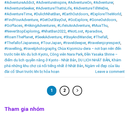
#AdventureAddict
,
#AdventureInspire
,
#AdventureOn
,
#Adventurer
,
#AdventureSeeker
,
#AdventureThatIsLife
,
#AdventureTillWeDie
,
#AdventureTime
,
#DulichNhatBan
,
#EarthOutdoors
,
#ExploreTheWorld
,
#FindYourAdventure
,
#GetOutStayOut
,
#GoExplore
,
#GoneOutdoors
,
#GoPlaces
,
#HikingAdventures
,
#LifeIsAnAdventure
,
#MuaThu
,
#NeverStopExploring
,
#NhatBan2022
,
#NotLost
,
#paradise
,
#RoamThePlanet
,
#SeekAdventure
,
#StayAndWander
,
#Thefall
,
#ThefallofJapanese
,
#TourJapan
,
#traveldeeper
,
#travelenjoyrespect
,
#travelling
,
#travelphotography
,
Chùa Kiyomizu-dera – nơi bạn nên đến
trước tiên khi du lịch Kyoto
,
Công viên Nara Park
,
Đền Yasaka Shrine –
điểm du lịch quyền năng ở Kyoto - Nhật Bản
,
DU LỊCH NHẬT BẢN
,
Khám
phá những khu chợ cá nổi tiếng nhất ở Nhật Bản
,
Ngắm vẻ đẹp của lâu
đài cổ Shuri trước khi bị hỏa hoạn
Leave a comment
1
2
Tham gia nhóm