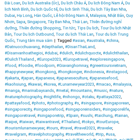
Đài Loan
,
Du lịch Australia (Úc)
,
Du lịch Châu Á
,
Du lịch Đông Nam Á
,
Du
lịch Ninh Bình
,
Du lịch Quốc tế
,
Du lịch Sinh Thái
,
Du lịch Tây Ban Nha
,
Dubai
,
Hạ Long
,
Hàn Quốc
,
Lễ hội Đông Nam Á
,
Malaysia
,
Nhật Bản
,
Quy
Nhơn
,
Sapa
,
Singapore
,
Tây Ban Nha
,
Thái Lan
,
Thiên đường nghỉ
dưỡng
,
Thiên đường Shopping
,
Tin tức
,
Tips Du lịch
,
Tour Du lịch Nhật
Bản
,
Tour Du lịch Outbound
,
Tour du lịch Thái Lan
,
Tour du lịch Trung
Quốc
,
Trung tâm mua sắm
|
Tagged
#asian
,
#australia
,
#china
,
#Datnuocchuavang
,
#depthailan
,
#DisanThaiLand
,
#Disanvanhoathegioi
,
#dubai
,
#dulich
,
#dulichquocte
,
#dulichthailan
,
#DulichThailand.
,
#Europe2023
,
#Europetravel
,
#exploresingapore
,
#food
,
#foodie
,
#foodporn
,
#Giavanghomnay
,
#greentoursvietnam
,
#happynewyear
,
#hongkong
,
#hongkonger
,
#indonesia
,
#instagood
,
#jakarta
,
#japan
,
#japanese
,
#japaneseculture
,
#japanesefood
,
#kaohsiung
,
#kawaii
,
#korea
,
#Lunarnewyear2023
,
#macao
,
#malaysia
,
#manga
,
#marinabaysands
,
#metal
,
#mountains
,
#music
,
#nature
,
#naturephotography
,
#nightlife
,
#nihongo
,
#otaku
,
#pattaya2022
,
#pattayafood
,
#photo
,
#photography
,
#s
,
#singapore
,
#singaporean
,
#singaporecity
,
#singaporefood
,
#singaporeinsiders
,
#singaporelife
,
#singaporetravel
,
#singaporetrip
,
#Spain
,
#sushi
,
#taichung
,
#tainan
,
#taipei
,
#taiwan
,
#taiwantravel
,
#Thailand
,
#tokyo
,
#tourEurope
,
#tourismlunarnewyear
,
#tours
,
#travel
,
#travel2023
,
#traveler
,
#travelgram
,
#travelphotography
,
#traveltheworld
,
#trip
,
#usa
,