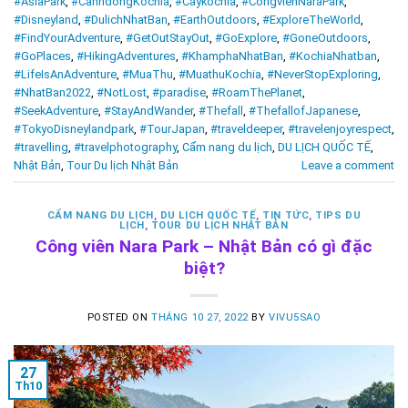
#AsiaPark
,
#CanhdongKochia
,
#Caykochia
,
#CôngviênNaraPark
,
#Disneyland
,
#DulichNhatBan
,
#EarthOutdoors
,
#ExploreTheWorld
,
#FindYourAdventure
,
#GetOutStayOut
,
#GoExplore
,
#GoneOutdoors
,
#GoPlaces
,
#HikingAdventures
,
#KhamphaNhatBan
,
#KochiaNhatban
,
#LifeIsAnAdventure
,
#MuaThu
,
#MuathuKochia
,
#NeverStopExploring
,
#NhatBan2022
,
#NotLost
,
#paradise
,
#RoamThePlanet
,
#SeekAdventure
,
#StayAndWander
,
#Thefall
,
#ThefallofJapanese
,
#TokyoDisneylandpark
,
#TourJapan
,
#traveldeeper
,
#travelenjoyrespect
,
#travelling
,
#travelphotography
,
Cẩm nang du lịch
,
DU LỊCH QUỐC TẾ
,
Nhật Bản
,
Tour Du lịch Nhật Bản
Leave a comment
CẨM NANG DU LỊCH
,
DU LỊCH QUỐC TẾ
,
TIN TỨC
,
TIPS DU
LỊCH
,
TOUR DU LỊCH NHẬT BẢN
Công viên Nara Park – Nhật Bản có gì đặc
biệt?
POSTED ON
THÁNG 10 27, 2022
BY
VIVU5SAO
27
Th10