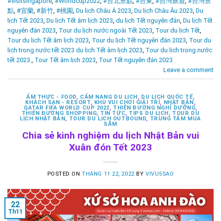
#visitsingapore
,
#Worldcup2022
,
#台北景點
,
#台東
,
#台灣旅遊
,
#台灣景
點
,
#宜蘭
,
#新竹
,
#桃園
,
Du lịch Châu Á 2023
,
Du lịch Châu Âu 2023
,
Du
lịch Tết 2023
,
Du lịch Tết âm lịch 2023
,
du lịch Tết nguyên đán
,
Du lịch Tết
nguyên đán 2023
,
Tour du lịch nước ngoài Tết 2023
,
Tour du lịch Tết
,
Tour du lịch Tết âm lịch 2023
,
Tour du lịch Tết nguyên đán 2023
,
Tour du
lịch trong nước tết 2023 du lịch Tết âm lịch 2023
,
Tour du lịch trong nước
tết 2023.
,
Tour Tết âm lịch 2023
,
Tour Tết nguyên đán 2023
Leave a comment
ẨM THỰC - FOOD
,
CẨM NANG DU LỊCH
,
DU LỊCH QUỐC TẾ
,
KHÁCH SẠN - RESORT
,
KHU VUI CHƠI GIẢI TRÍ
,
NHẬT BẢN
,
QATAR FIFA WORLD CUP 2022
,
THIÊN ĐƯỜNG NGHỈ DƯỠNG
,
THIÊN ĐƯỜNG SHOPPING
,
TIN TỨC
,
TIPS DU LỊCH
,
TOUR DU
LỊCH NHẬT BẢN
,
TOUR DU LỊCH OUTBOUND
,
TRUNG TÂM MUA
SẮM
Chia sẻ kinh nghiệm du lịch Nhật Bản vui
Xuân đón Tết 2023
POSTED ON
THÁNG 11 22, 2022
BY
VIVU5SAO
22
Th11