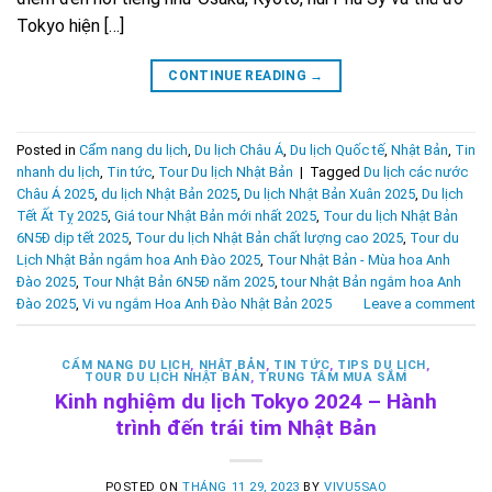
Tokyo hiện […]
CONTINUE READING
→
Posted in
Cẩm nang du lịch
,
Du lịch Châu Á
,
Du lịch Quốc tế
,
Nhật Bản
,
Tin
nhanh du lịch
,
Tin tức
,
Tour Du lịch Nhật Bản
|
Tagged
Du lịch các nước
Châu Á 2025
,
du lịch Nhật Bản 2025
,
Du lịch Nhật Bản Xuân 2025
,
Du lịch
Tết Ất Tỵ 2025
,
Giá tour Nhật Bản mới nhất 2025
,
Tour du lịch Nhật Bản
6N5Đ dịp tết 2025
,
Tour du lịch Nhật Bản chất lượng cao 2025
,
Tour du
Lịch Nhật Bản ngắm hoa Anh Đào 2025
,
Tour Nhật Bản - Mùa hoa Anh
Đào 2025
,
Tour Nhật Bản 6N5Đ năm 2025
,
tour Nhật Bản ngắm hoa Anh
Đào 2025
,
Vi vu ngắm Hoa Anh Đào Nhật Bản 2025
Leave a comment
CẨM NANG DU LỊCH
,
NHẬT BẢN
,
TIN TỨC
,
TIPS DU LỊCH
,
TOUR DU LỊCH NHẬT BẢN
,
TRUNG TÂM MUA SẮM
Kinh nghiệm du lịch Tokyo 2024 – Hành
trình đến trái tim Nhật Bản
POSTED ON
THÁNG 11 29, 2023
BY
VIVU5SAO