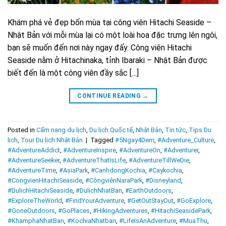
Khám phá vẻ đẹp bốn mùa tại công viên Hitachi Seaside –
Nhật Bản với mỗi mùa lại có một loài hoa đặc trưng lên ngôi,
bạn sẽ muốn đến nơi này ngay đấy. Công viên Hitachi
Seaside nằm ở Hitachinaka, tỉnh Ibaraki – Nhật Bản được
biết đến là một công viên đầy sắc […]
CONTINUE READING
→
Posted in
Cẩm nang du lịch
,
Du lịch Quốc tế
,
Nhật Bản
,
Tin tức
,
Tips Du
lịch
,
Tour Du lịch Nhật Bản
|
Tagged
#5Ngay4Dem
,
#Adventure_Culture
,
#AdventureAddict
,
#AdventureInspire
,
#AdventureOn
,
#Adventurer
,
#AdventureSeeker
,
#AdventureThatIsLife
,
#AdventureTillWeDie
,
#AdventureTime
,
#AsiaPark
,
#CanhdongKochia
,
#Caykochia
,
#CongvienHitachiSeaside
,
#CôngviênNaraPark
,
#Disneyland
,
#DulichHitachiSeaside
,
#DulichNhatBan
,
#EarthOutdoors
,
#ExploreTheWorld
,
#FindYourAdventure
,
#GetOutStayOut
,
#GoExplore
,
#GoneOutdoors
,
#GoPlaces
,
#HikingAdventures
,
#HitachiSeasidePark
,
#KhamphaNhatBan
,
#KochiaNhatban
,
#LifeIsAnAdventure
,
#MuaThu
,