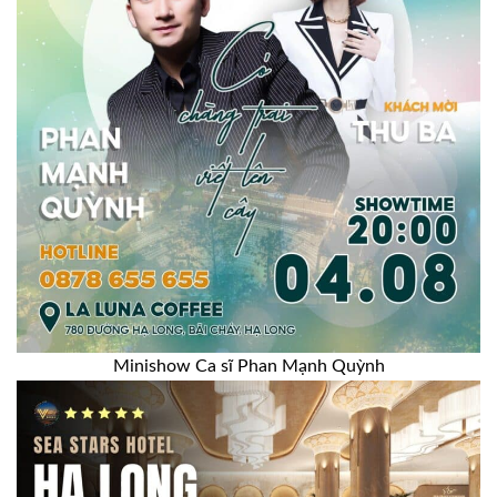
Minishow Ca sĩ Phan Mạnh Quỳnh