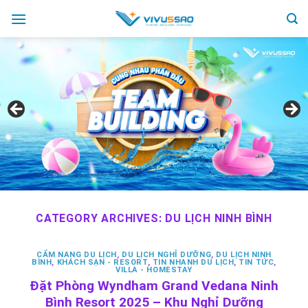
Skip
to
content
CATEGORY ARCHIVES:
DU LỊCH NINH BÌNH
CẨM NANG DU LỊCH
,
DU LỊCH NGHỈ DƯỠNG
,
DU LỊCH NINH
BÌNH
,
KHÁCH SẠN - RESORT
,
TIN NHANH DU LỊCH
,
TIN TỨC
,
VILLA - HOMESTAY
Đặt Phòng Wyndham Grand Vedana Ninh
Bình Resort 2025 – Khu Nghỉ Dưỡng