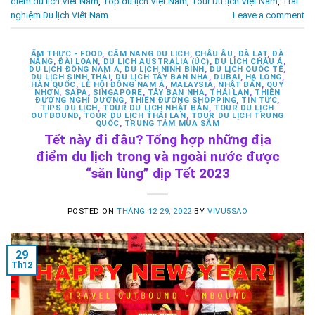
điểm du lịch Việt Nam
,
Top du lịch Việt Nam
,
Tour Du lịch Việt Nam
,
Trải
nghiệm Du lịch Việt Nam
Leave a comment
ẨM THỰC - FOOD
,
CẨM NANG DU LỊCH
,
CHÂU ÂU
,
ĐÀ LẠT
,
ĐÀ
NẴNG
,
ĐÀI LOAN
,
DU LỊCH AUSTRALIA (ÚC)
,
DU LỊCH CHÂU Á
,
DU LỊCH ĐÔNG NAM Á
,
DU LỊCH NINH BÌNH
,
DU LỊCH QUỐC TẾ
,
DU LỊCH SINH THÁI
,
DU LỊCH TÂY BAN NHA
,
DUBAI
,
HẠ LONG
,
HÀN QUỐC
,
LỄ HỘI ĐÔNG NAM Á
,
MALAYSIA
,
NHẬT BẢN
,
QUY
NHƠN
,
SAPA
,
SINGAPORE
,
TÂY BAN NHA
,
THÁI LAN
,
THIÊN
ĐƯỜNG NGHỈ DƯỠNG
,
THIÊN ĐƯỜNG SHOPPING
,
TIN TỨC
,
TIPS DU LỊCH
,
TOUR DU LỊCH NHẬT BẢN
,
TOUR DU LỊCH
OUTBOUND
,
TOUR DU LỊCH THÁI LAN
,
TOUR DU LỊCH TRUNG
QUỐC
,
TRUNG TÂM MUA SẮM
Tết này đi đâu? Tổng hợp những địa
điểm du lịch trong và ngoài nước được
“săn lùng” dịp Tết 2023
POSTED ON
THÁNG 12 29, 2022
BY
VIVU5SAO
29
Th12