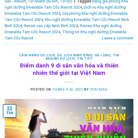
sạn - Resort
,
Tin nhanh du lịch
,
Tin tức
|
Tagged
Bảng giá phòng Khu
nghỉ dưỡng Emeralda Tam Cốc Resort 2024
,
Dịch vụ Khu nghỉ dưỡng
Emeralda Tam Cốc Resort 2024
,
Giá phòng Khu nghỉ dưỡng Emeralda
Tam Cốc Resort 2024
,
Khu nghỉ dưỡng Emeralda Tam Cốc Resort Ninh
Bình 2024
,
Resort cao cấp Ninh Bình 2024
,
Review Khu nghỉ dưỡng
Emeralda Tam Cốc Resort 2024
,
Thông tin Khu nghỉ dưỡng Emeralda
Tam Cốc Resort
Leave a comment
CẨM NANG DU LỊCH
,
DU LỊCH NINH BÌNH
,
HẠ LONG
,
TIN
NHANH DU LỊCH
,
TIN TỨC
Điểm danh 9 di sản văn hóa và thiên
nhiên thế giới tại Việt Nam
POSTED ON
THÁNG 9 22, 2023
BY
VIVU5SAO
22
Th9