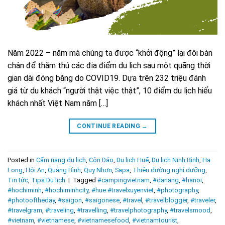
Năm 2022 – năm mà chúng ta được “khởi động” lại đôi bàn
chân để thăm thú các địa điểm du lịch sau một quãng thời
gian dài đóng băng do COVID19. Dựa trên 232 triệu đánh
giá từ du khách “người thật việc thật”, 10 điểm du lịch hiếu
khách nhất Việt Nam năm […]
CONTINUE READING
→
Posted in
Cẩm nang du lịch
,
Côn Đảo
,
Du lịch Huế
,
Du lịch Ninh Bình
,
Hạ
Long
,
Hội An
,
Quảng Bình
,
Quy Nhơn
,
Sapa
,
Thiên đường nghỉ dưỡng
,
Tin tức
,
Tips Du lịch
|
Tagged
#campingvietnam
,
#danang
,
#hanoi
,
#hochiminh
,
#hochiminhcity
,
#hue #travelxuyenviet
,
#photography
,
#photooftheday
,
#saigon
,
#saigonese
,
#travel
,
#travelblogger
,
#traveler
,
#travelgram
,
#traveling
,
#travelling
,
#travelphotography
,
#travelsmood
,
#vietnam
,
#vietnamese
,
#vietnamesefood
,
#vietnamtourist
,