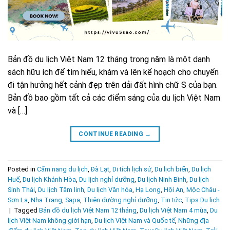
Bản đồ du lịch Việt Nam 12 tháng trong năm là một danh
sách hữu ích để tìm hiểu, khám và lên kế hoạch cho chuyến
đi tận hưởng hết cảnh đẹp trên dải đất hình chữ S của bạn.
Bản đồ bao gồm tất cả các điểm sáng của du lịch Việt Nam
và […]
CONTINUE READING
→
Posted in
Cẩm nang du lịch
,
Đà Lạt
,
Di tích lịch sử
,
Du lịch biển
,
Du lịch
Huế
,
Du lịch Khánh Hòa
,
Du lịch nghỉ dưỡng
,
Du lịch Ninh Bình
,
Du lịch
Sinh Thái
,
Du lịch Tâm linh
,
Du lịch Văn hóa
,
Hạ Long
,
Hội An
,
Mộc Châu -
Sơn La
,
Nha Trang
,
Sapa
,
Thiên đường nghỉ dưỡng
,
Tin tức
,
Tips Du lịch
|
Tagged
Bản đồ du lịch Việt Nam 12 tháng
,
Du lịch Việt Nam 4 mùa
,
Du
lịch Việt Nam không giới hạn
,
Du lịch Việt Nam và Quốc tế
,
Những địa