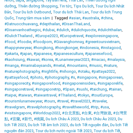
Nhơn
,
Sapa
,
Singapore
,
Tây Ban Nha
,
Thái Lan
,
Thiên đường nghỉ
dưỡng
,
Thiên đường Shopping
,
Tin tức
,
Tips Du lịch
,
Tour Du lịch Nhật
Bản
,
Tour Du lịch Outbound
,
Tour du lịch Thái Lan
,
Tour du lịch Trung
Quốc
,
Trung tâm mua sắm
|
Tagged
#asian
,
#australia
,
#china
,
#Datnuocchuavang
,
#depthailan
,
#DisanThaiLand
,
#Disanvanhoathegioi
,
#dubai
,
#dulich
,
#dulichquocte
,
#dulichthailan
,
#DulichThailand.
,
#Europe2023
,
#Europetravel
,
#exploresingapore
,
#food
,
#foodie
,
#foodporn
,
#Giavanghomnay
,
#greentoursvietnam
,
#happynewyear
,
#hongkong
,
#hongkonger
,
#indonesia
,
#instagood
,
#jakarta
,
#japan
,
#japanese
,
#japaneseculture
,
#japanesefood
,
#kaohsiung
,
#kawaii
,
#korea
,
#Lunarnewyear2023
,
#macao
,
#malaysia
,
#manga
,
#marinabaysands
,
#metal
,
#mountains
,
#music
,
#nature
,
#naturephotography
,
#nightlife
,
#nihongo
,
#otaku
,
#pattaya2022
,
#pattayafood
,
#photo
,
#photography
,
#s
,
#singapore
,
#singaporean
,
#singaporecity
,
#singaporefood
,
#singaporeinsiders
,
#singaporelife
,
#singaporetravel
,
#singaporetrip
,
#Spain
,
#sushi
,
#taichung
,
#tainan
,
#taipei
,
#taiwan
,
#taiwantravel
,
#Thailand
,
#tokyo
,
#tourEurope
,
#tourismlunarnewyear
,
#tours
,
#travel
,
#travel2023
,
#traveler
,
#travelgram
,
#travelphotography
,
#traveltheworld
,
#trip
,
#usa
,
#visitsingapore
,
#Worldcup2022
,
#台北景點
,
#台東
,
#台灣旅遊
,
#台灣景
點
,
#宜蘭
,
#新竹
,
#桃園
,
Du lịch Châu Á 2023
,
Du lịch Châu Âu 2023
,
Du
lịch Tết 2023
,
Du lịch Tết âm lịch 2023
,
du lịch Tết nguyên đán
,
Du lịch Tết
nguyên đán 2023
,
Tour du lịch nước ngoài Tết 2023
,
Tour du lịch Tết
,