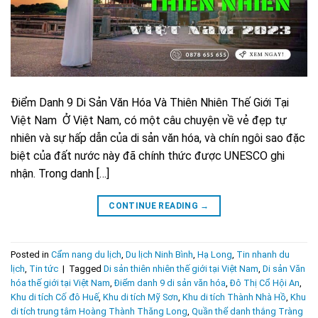
Điểm Danh 9 Di Sản Văn Hóa Và Thiên Nhiên Thế Giới Tại
Việt Nam Ở Việt Nam, có một câu chuyện về vẻ đẹp tự
nhiên và sự hấp dẫn của di sản văn hóa, và chín ngôi sao đặc
biệt của đất nước này đã chính thức được UNESCO ghi
nhận. Trong danh […]
CONTINUE READING
→
Posted in
Cẩm nang du lịch
,
Du lịch Ninh Bình
,
Hạ Long
,
Tin nhanh du
lịch
,
Tin tức
|
Tagged
Di sản thiên nhiên thế giới tại Việt Nam
,
Di sản Văn
hóa thế giới tại Việt Nam
,
Điểm danh 9 di sản văn hóa
,
Đô Thị Cổ Hội An
,
Khu di tích Cố đô Huế
,
Khu di tích Mỹ Sơn
,
Khu di tích Thành Nhà Hồ
,
Khu
di tích trung tâm Hoàng Thành Thăng Long
,
Quần thể danh thắng Tràng