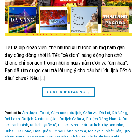
Tết là dịp đoàn viên, thế nhưng xu hướng những năm gần
đây cũng đồng thời là Tết “xê dịch”, năng động hơn chứ
không chỉ gói gọn trong những ngày nằm ườn và “ăn nhậu”.
Bạn đã tìm được câu trả lời ưng ý cho câu hỏi “du lịch Tết ở
đâu” chưa? Nếu […]
CONTINUE READING
→
Posted in
Ẩm thực - Food
,
Cẩm nang du lịch
,
Châu Âu
,
Đà Lạt
,
Đà Nẵng
,
Đài Loan
,
Du lịch Australia (Úc)
,
Du lịch Châu Á
,
Du lịch Đông Nam Á
,
Du
lịch Ninh Bình
,
Du lịch Quốc tế
,
Du lịch Sinh Thái
,
Du lịch Tây Ban Nha
,
Dubai
,
Hạ Long
,
Hàn Quốc
,
Lễ hội Đông Nam Á
,
Malaysia
,
Nhật Bản
,
Quy