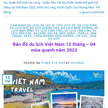
An
,
Quần thể Vịnh Hạ Long - Quần đảo Cát Bà
,
thiên nhiên thế giới nổi
tiếng tại Việt Nam 2023
,
Vịnh Hạ Long
,
Vườn Quốc Gia Phong Nha - Kẻ
Bàng
Leave a comment
CẨM NANG DU LỊCH
,
ĐÀ LẠT
,
DI TÍCH LỊCH SỬ
,
DU LỊCH BIỂN
,
DU LỊCH HUẾ
,
DU LỊCH KHÁNH HÒA
,
DU LỊCH NGHỈ DƯỠNG
,
DU
LỊCH NINH BÌNH
,
DU LỊCH SINH THÁI
,
DU LỊCH TÂM LINH
,
DU
LỊCH VĂN HÓA
,
HẠ LONG
,
HỘI AN
,
MỘC CHÂU - SƠN LA
,
NHA
TRANG
,
SAPA
,
THIÊN ĐƯỜNG NGHỈ DƯỠNG
,
TIN TỨC
,
TIPS
DU LỊCH
Bản đồ du lịch Việt Nam 12 tháng – 04
mùa quanh năm 2023
POSTED ON
THÁNG 4 13, 2023
BY
VIVU5SAO
13
Th4