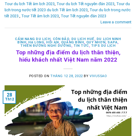
Tour du lịch Tết âm lịch 2023
,
Tour du lịch Tết nguyên đán 2023
,
Tour du
lịch trong nước tết 2023 du lịch Tết âm lịch 2023
,
Tour du lịch trong nước
tết 2023.
,
Tour Tết âm lịch 2023
,
Tour Tết nguyên đán 2023
Leave a comment
CẨM NANG DU LỊCH
,
CÔN ĐẢO
,
DU LỊCH HUẾ
,
DU LỊCH NINH
BÌNH
,
HẠ LONG
,
HỘI AN
,
QUẢNG BÌNH
,
QUY NHƠN
,
SAPA
,
THIÊN ĐƯỜNG NGHỈ DƯỠNG
,
TIN TỨC
,
TIPS DU LỊCH
Top những địa điểm du lịch thân thiện,
hiếu khách nhất Việt Nam năm 2022
POSTED ON
THÁNG 12 28, 2022
BY
VIVU5SAO
28
Th12