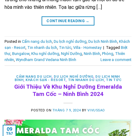
hòa mình vào thiên nhiên. Tọa lạc giữa rừng […]
CONTINUE READING
→
Posted in
Cẩm nang du lịch
,
Du lịch nghỉ dưỡng
,
Du lịch Ninh Bình
,
Khách
sạn - Resort
,
Tin nhanh du lịch
,
Tin tức
,
Villa - Homestay
|
Tagged
Biệt
thự
,
Bungalow
,
Khu nghỉ dưỡng
,
Nghỉ Dưỡng
,
Ninh Bình
,
Phòng
,
Thiên
nhiên
,
Wyndham Grand Vedana Ninh Bình
Leave a comment
CẨM NANG DU LỊCH
,
DU LỊCH NGHỈ DƯỠNG
,
DU LỊCH NINH
BÌNH
,
KHÁCH SẠN - RESORT
,
TIN NHANH DU LỊCH
,
TIN TỨC
Giới Thiệu Về Khu Nghỉ Dưỡng Emeralda
Tam Cốc – Ninh Bình 2024
POSTED ON
THÁNG 7 9, 2024
BY
VIVU5SAO
09
Th7