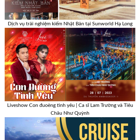
Dịch vụ trải nghiệm kiếm Nhật Bản tại Sunworld Hạ Long
Liveshow Con đuoèng tình yêu | Ca sĩ Lam Trường và Tiêu
Châu Như Quỳnh