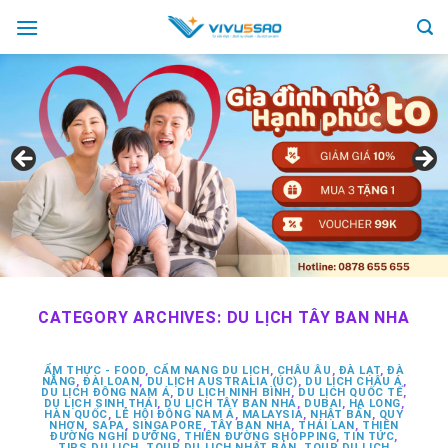
Skip
to
content
CATEGORY ARCHIVES:
DU LỊCH TÂY BAN NHA
ẨM THỰC - FOOD
,
CẨM NANG DU LỊCH
,
CHÂU ÂU
,
ĐÀ LẠT
,
ĐÀ
NẴNG
,
ĐÀI LOAN
,
DU LỊCH AUSTRALIA (ÚC)
,
DU LỊCH CHÂU Á
,
DU LỊCH ĐÔNG NAM Á
,
DU LỊCH NINH BÌNH
,
DU LỊCH QUỐC TẾ
,
DU LỊCH SINH THÁI
,
DU LỊCH TÂY BAN NHA
,
DUBAI
,
HẠ LONG
,
HÀN QUỐC
,
LỄ HỘI ĐÔNG NAM Á
,
MALAYSIA
,
NHẬT BẢN
,
QUY
NHƠN
,
SAPA
,
SINGAPORE
,
TÂY BAN NHA
,
THÁI LAN
,
THIÊN
ĐƯỜNG NGHỈ DƯỠNG
,
THIÊN ĐƯỜNG SHOPPING
,
TIN TỨC
,
TIPS DU LỊCH
,
TOUR DU LỊCH NHẬT BẢN
,
TOUR DU LỊCH