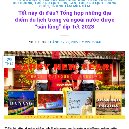
OUTBOUND
,
TOUR DU LỊCH THÁI LAN
,
TOUR DU LỊCH TRUNG
QUỐC
,
TRUNG TÂM MUA SẮM
Tết này đi đâu? Tổng hợp những địa
điểm du lịch trong và ngoài nước được
“săn lùng” dịp Tết 2023
POSTED ON
THÁNG 12 29, 2022
BY
VIVU5SAO
29
Th12