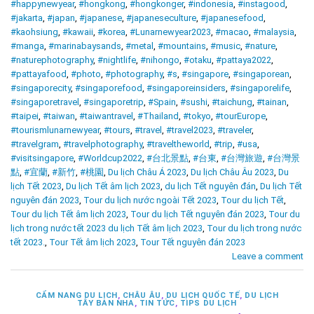
#happynewyear
,
#hongkong
,
#hongkonger
,
#indonesia
,
#instagood
,
#jakarta
,
#japan
,
#japanese
,
#japaneseculture
,
#japanesefood
,
#kaohsiung
,
#kawaii
,
#korea
,
#Lunarnewyear2023
,
#macao
,
#malaysia
,
#manga
,
#marinabaysands
,
#metal
,
#mountains
,
#music
,
#nature
,
#naturephotography
,
#nightlife
,
#nihongo
,
#otaku
,
#pattaya2022
,
#pattayafood
,
#photo
,
#photography
,
#s
,
#singapore
,
#singaporean
,
#singaporecity
,
#singaporefood
,
#singaporeinsiders
,
#singaporelife
,
#singaporetravel
,
#singaporetrip
,
#Spain
,
#sushi
,
#taichung
,
#tainan
,
#taipei
,
#taiwan
,
#taiwantravel
,
#Thailand
,
#tokyo
,
#tourEurope
,
#tourismlunarnewyear
,
#tours
,
#travel
,
#travel2023
,
#traveler
,
#travelgram
,
#travelphotography
,
#traveltheworld
,
#trip
,
#usa
,
#visitsingapore
,
#Worldcup2022
,
#台北景點
,
#台東
,
#台灣旅遊
,
#台灣景
點
,
#宜蘭
,
#新竹
,
#桃園
,
Du lịch Châu Á 2023
,
Du lịch Châu Âu 2023
,
Du
lịch Tết 2023
,
Du lịch Tết âm lịch 2023
,
du lịch Tết nguyên đán
,
Du lịch Tết
nguyên đán 2023
,
Tour du lịch nước ngoài Tết 2023
,
Tour du lịch Tết
,
Tour du lịch Tết âm lịch 2023
,
Tour du lịch Tết nguyên đán 2023
,
Tour du
lịch trong nước tết 2023 du lịch Tết âm lịch 2023
,
Tour du lịch trong nước
tết 2023.
,
Tour Tết âm lịch 2023
,
Tour Tết nguyên đán 2023
Leave a comment
CẨM NANG DU LỊCH
,
CHÂU ÂU
,
DU LỊCH QUỐC TẾ
,
DU LỊCH
TÂY BAN NHA
,
TIN TỨC
,
TIPS DU LỊCH