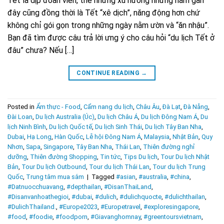
Tết là dịp đoàn viên, thế nhưng xu hướng những năm gần
đây cũng đồng thời là Tết “xê dịch”, năng động hơn chứ
không chỉ gói gọn trong những ngày nằm ườn và “ăn nhậu”.
Bạn đã tìm được câu trả lời ưng ý cho câu hỏi “du lịch Tết ở
đâu” chưa? Nếu […]
CONTINUE READING
→
Posted in
Ẩm thực - Food
,
Cẩm nang du lịch
,
Châu Âu
,
Đà Lạt
,
Đà Nẵng
,
Đài Loan
,
Du lịch Australia (Úc)
,
Du lịch Châu Á
,
Du lịch Đông Nam Á
,
Du
lịch Ninh Bình
,
Du lịch Quốc tế
,
Du lịch Sinh Thái
,
Du lịch Tây Ban Nha
,
Dubai
,
Hạ Long
,
Hàn Quốc
,
Lễ hội Đông Nam Á
,
Malaysia
,
Nhật Bản
,
Quy
Nhơn
,
Sapa
,
Singapore
,
Tây Ban Nha
,
Thái Lan
,
Thiên đường nghỉ
dưỡng
,
Thiên đường Shopping
,
Tin tức
,
Tips Du lịch
,
Tour Du lịch Nhật
Bản
,
Tour Du lịch Outbound
,
Tour du lịch Thái Lan
,
Tour du lịch Trung
Quốc
,
Trung tâm mua sắm
|
Tagged
#asian
,
#australia
,
#china
,
#Datnuocchuavang
,
#depthailan
,
#DisanThaiLand
,
#Disanvanhoathegioi
,
#dubai
,
#dulich
,
#dulichquocte
,
#dulichthailan
,
#DulichThailand.
,
#Europe2023
,
#Europetravel
,
#exploresingapore
,
#food
,
#foodie
,
#foodporn
,
#Giavanghomnay
,
#greentoursvietnam
,