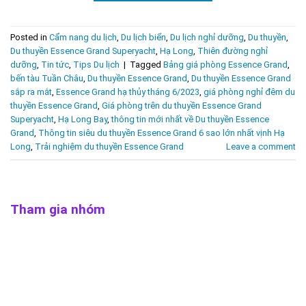
Posted in
Cẩm nang du lịch
,
Du lịch biển
,
Du lịch nghỉ dưỡng
,
Du thuyền
,
Du thuyền Essence Grand Superyacht
,
Hạ Long
,
Thiên đường nghỉ
dưỡng
,
Tin tức
,
Tips Du lịch
|
Tagged
Bảng giá phòng Essence Grand
,
bến tàu Tuần Châu
,
Du thuyền Essence Grand
,
Du thuyền Essence Grand
sắp ra mắt
,
Essence Grand hạ thủy tháng 6/2023
,
giá phòng nghỉ đêm du
thuyền Essence Grand
,
Giá phòng trên du thuyền Essence Grand
Superyacht
,
Hạ Long Bay
,
thông tin mới nhất về Du thuyền Essence
Grand
,
Thông tin siêu du thuyền Essence Grand 6 sao lớn nhất vịnh Hạ
Long
,
Trải nghiệm du thuyền Essence Grand
Leave a comment
Tham gia nhóm