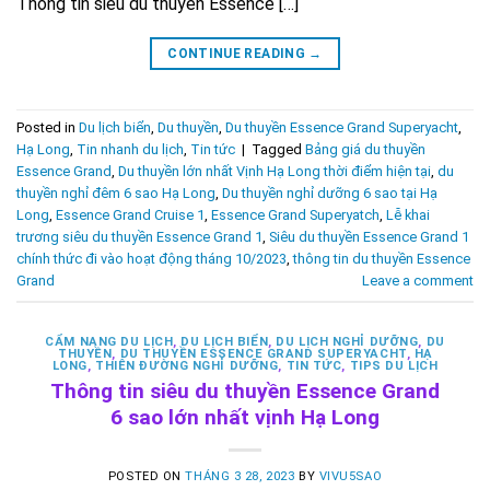
Thông tin siêu du thuyền Essence […]
CONTINUE READING
→
Posted in
Du lịch biển
,
Du thuyền
,
Du thuyền Essence Grand Superyacht
,
Hạ Long
,
Tin nhanh du lịch
,
Tin tức
|
Tagged
Bảng giá du thuyền
Essence Grand
,
Du thuyền lớn nhất Vịnh Hạ Long thời điểm hiện tại
,
du
thuyền nghỉ đêm 6 sao Hạ Long
,
Du thuyền nghỉ dưỡng 6 sao tại Hạ
Long
,
Essence Grand Cruise 1
,
Essence Grand Superyatch
,
Lễ khai
trương siêu du thuyền Essence Grand 1
,
Siêu du thuyền Essence Grand 1
chính thức đi vào hoạt động tháng 10/2023
,
thông tin du thuyền Essence
Grand
Leave a comment
CẨM NANG DU LỊCH
,
DU LỊCH BIỂN
,
DU LỊCH NGHỈ DƯỠNG
,
DU
THUYỀN
,
DU THUYỀN ESSENCE GRAND SUPERYACHT
,
HẠ
LONG
,
THIÊN ĐƯỜNG NGHỈ DƯỠNG
,
TIN TỨC
,
TIPS DU LỊCH
Thông tin siêu du thuyền Essence Grand
6 sao lớn nhất vịnh Hạ Long
POSTED ON
THÁNG 3 28, 2023
BY
VIVU5SAO