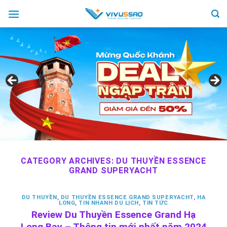
Skip
to
content
CATEGORY ARCHIVES:
DU THUYỀN ESSENCE
GRAND SUPERYACHT
DU THUYỀN
,
DU THUYỀN ESSENCE GRAND SUPERYACHT
,
HẠ
LONG
,
TIN NHANH DU LỊCH
,
TIN TỨC
Review Du Thuyền Essence Grand Hạ
Long Bay – Thông tin mới nhất năm 2024