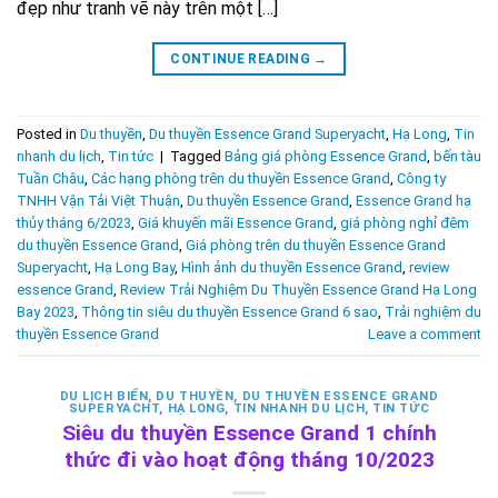
đẹp như tranh vẽ này trên một […]
CONTINUE READING
→
Posted in
Du thuyền
,
Du thuyền Essence Grand Superyacht
,
Hạ Long
,
Tin
nhanh du lịch
,
Tin tức
|
Tagged
Bảng giá phòng Essence Grand
,
bến tàu
Tuần Châu
,
Các hạng phòng trên du thuyền Essence Grand
,
Công ty
TNHH Vận Tải Việt Thuận
,
Du thuyền Essence Grand
,
Essence Grand hạ
thủy tháng 6/2023
,
Giá khuyến mãi Essence Grand
,
giá phòng nghỉ đêm
du thuyền Essence Grand
,
Giá phòng trên du thuyền Essence Grand
Superyacht
,
Hạ Long Bay
,
Hình ảnh du thuyền Essence Grand
,
review
essence Grand
,
Review Trải Nghiệm Du Thuyền Essence Grand Hạ Long
Bay 2023
,
Thông tin siêu du thuyền Essence Grand 6 sao
,
Trải nghiệm du
thuyền Essence Grand
Leave a comment
DU LỊCH BIỂN
,
DU THUYỀN
,
DU THUYỀN ESSENCE GRAND
SUPERYACHT
,
HẠ LONG
,
TIN NHANH DU LỊCH
,
TIN TỨC
Siêu du thuyền Essence Grand 1 chính
thức đi vào hoạt động tháng 10/2023