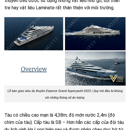
thuyền đều được sử dụng những vật liệu như gỗ, sợi than
tre hay vật liệu Laminate rất thân thiện với môi trường.
Lễ bàn giao siêu du thuyền Essence Grand Superyacht 2023 | Quy mô đầu tư khủng
với những thông số án tượng
Tàu có chiều cao mạn là 4,38m; độ mớn nước 2,4m (độ
chìm của tàu). Cấp tàu là SB – Hơn hẳn các cấp của đội tàu
du lịch vịnh Hạ Long hiện nay và được phép chạy dọc bờ từ