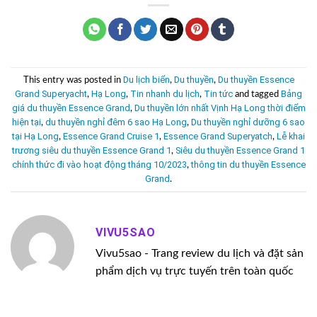
Du lịch biển
Du thuyền
Du thuyền Essence
This entry was posted in
,
,
Grand Superyacht
Hạ Long
Tin nhanh du lịch
Tin tức
Bảng
,
,
,
and tagged
giá du thuyền Essence Grand
Du thuyền lớn nhất Vịnh Hạ Long thời điểm
,
hiện tại
du thuyền nghỉ đêm 6 sao Hạ Long
Du thuyền nghỉ dưỡng 6 sao
,
,
tại Hạ Long
Essence Grand Cruise 1
Essence Grand Superyatch
Lễ khai
,
,
,
trương siêu du thuyền Essence Grand 1
Siêu du thuyền Essence Grand 1
,
chính thức đi vào hoạt động tháng 10/2023
thông tin du thuyền Essence
,
Grand
.
VIVU5SAO
Vivu5sao - Trang review du lịch và đặt sản
phẩm dịch vụ trực tuyến trên toàn quốc