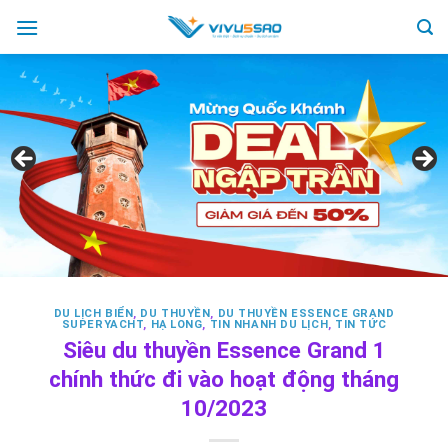
Skip
to
content
DU LỊCH BIỂN
,
DU THUYỀN
,
DU THUYỀN ESSENCE GRAND
SUPERYACHT
,
HẠ LONG
,
TIN NHANH DU LỊCH
,
TIN TỨC
Siêu du thuyền Essence Grand 1
chính thức đi vào hoạt động tháng
10/2023