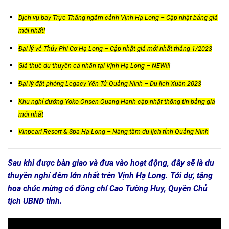
Dịch vụ bay Trực Thăng ngắm cảnh Vịnh Hạ Long – Cập nhật bảng giá
mới nhất!
Đại lý vé Thủy Phi Cơ Hạ Long – Cập nhật giá mới nhất tháng 1/2023
Giá thuê du thuyền cá nhân tại Vịnh Hạ Long – NEW!!!
Đại lý đặt phòng Legacy Yên Tử Quảng Ninh – Du lịch Xuân 2023
Khu nghỉ dưỡng Yoko Onsen Quang Hanh cập nhật thông tin bảng giá
mới nhất
Vinpearl Resort & Spa Hạ Long – Nâng tầm du lịch tỉnh Quảng Ninh
Sau khi được bàn giao và đưa vào hoạt động, đây sẽ là du
thuyền nghỉ đêm lớn nhất trên Vịnh Hạ Long. Tới dự, tặng
hoa chúc mừng có đồng chí Cao Tường Huy, Quyền Chủ
tịch UBND tỉnh.