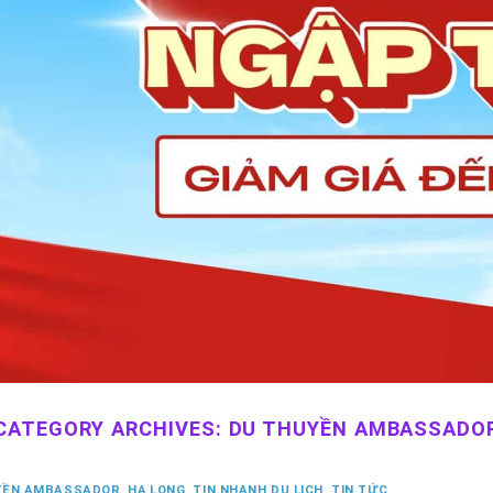
CATEGORY ARCHIVES:
DU THUYỀN AMBASSADO
YỀN AMBASSADOR
,
HẠ LONG
,
TIN NHANH DU LỊCH
,
TIN TỨC