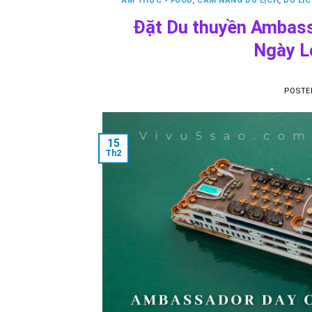
ẨM THỰC - FOOD
,
CẨM NANG DU LỊCH
,
DU LỊC
Đặt Du thuyền Ambassa
Ngày L
POSTE
15
Th2