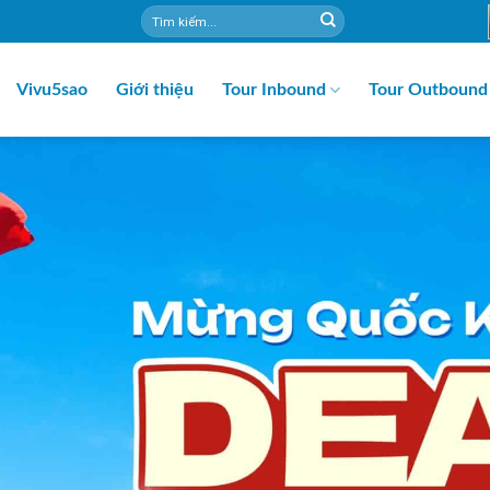
Vivu5sao
Giới thiệu
Tour Inbound
Tour Outbound