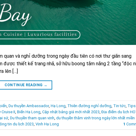
m quan và nghỉ dưỡng trong ngày đầu tiên có nơi thư giãn sang
ền được thiết kế trang nhã, sở hữu boong tắm nắng 2 tầng “độc 
a lên […]
CONTINUE READING
→
biển
,
Du thuyền Ambassador
,
Hạ Long
,
Thiên đường nghỉ dưỡng
,
Tin tức
,
Tips
Cruise II
,
Biển Hạ Long
,
Cập nhật bảng giá mới nhất 2023
,
Địa điểm du lịch HO
ại sứ
,
Du thuyền tham quan vịnh
,
du thuyền thăm vịnh trong ngày lớn nhất miền
ông tin du lịch 2023
,
Vịnh Hạ Long
1
Comm