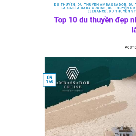
DU THUYỀN
,
DU THUYỀN AMBASSADOR
,
DU 
LA CASTA DAILY CRUISE
,
DU THUYỀN OR
ELEGANCE
,
DU THUYỀN ST
Top 10 du thuyền đẹp n
l
POST
09
Th5