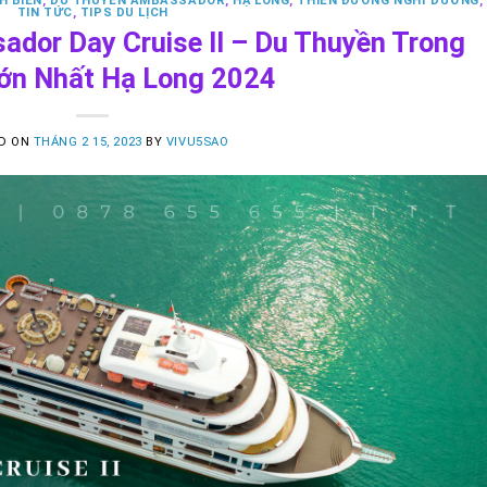
H BIỂN
,
DU THUYỀN AMBASSADOR
,
HẠ LONG
,
THIÊN ĐƯỜNG NGHỈ DƯỠNG
,
TIN TỨC
,
TIPS DU LỊCH
dor Day Cruise II – Du Thuyền Trong
ớn Nhất Hạ Long 2024
D ON
THÁNG 2 15, 2023
BY
VIVU5SAO