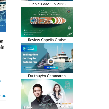
Định cư đảo Síp 2023
Review Capella Cruise
ền
sản
Du thuyền Catamaran
r
ment