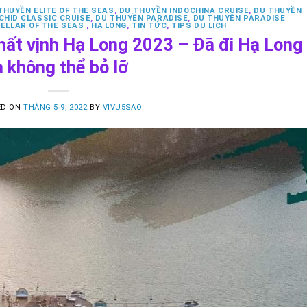
THUYỀN ELITE OF THE SEAS
,
DU THUYỀN INDOCHINA CRUISE
,
DU THUYỀN
CHID CLASSIC CRUISE
,
DU THUYỀN PARADISE
,
DU THUYỀN PARADISE
ELLAR OF THE SEAS
,
HẠ LONG
,
TIN TỨC
,
TIPS DU LỊCH
hất vịnh Hạ Long 2023 – Đã đi Hạ Long
à không thể bỏ lỡ
ED ON
THÁNG 5 9, 2022
BY
VIVU5SAO