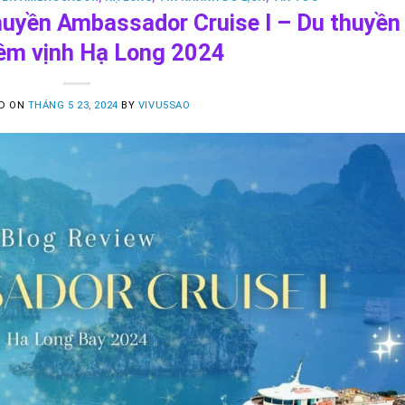
thuyền Ambassador Cruise I – Du thuyền
êm vịnh Hạ Long 2024
D ON
THÁNG 5 23, 2024
BY
VIVU5SAO