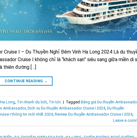
 Cruise I – Du Thuyền Nghỉ Đêm Vịnh Hạ Long 2024 Là du thuy
sador Cruise I không chỉ là “khách sạn” siêu sang giữa miền di 
à thiên đường […]
CONTINUE READING
→
Hạ Long
,
Tin nhanh du lịch
,
Tin tức
|
Tagged
Bảng giá Du thuyền Ambassado
yền Ambassador
,
Dịch vụ Du thuyền Ambassador Cruise I 2024
,
Du thuyền
ise I thông tin mới nhất 2024
,
Review Du thuyền Ambassador Cruise I 2024
,
Leave a com