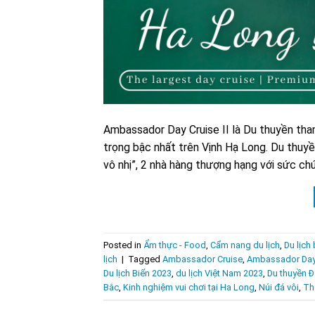
Ambassador Day Cruise II là Du thuyền tha
trọng bậc nhất trên Vịnh Hạ Long. Du thuy
vô nhị”, 2 nhà hàng thượng hạng với sức chứ
Posted in
Ẩm thực - Food
,
Cẩm nang du lịch
,
Du lịch 
lịch
|
Tagged
Ambassador Cruise
,
Ambassador Day 
Du lịch Biển 2023
,
du lịch Việt Nam 2023
,
Du thuyền Đ
Bắc
,
Kinh nghiệm vui chơi tại Ha Long
,
Núi đá vôi
,
Th