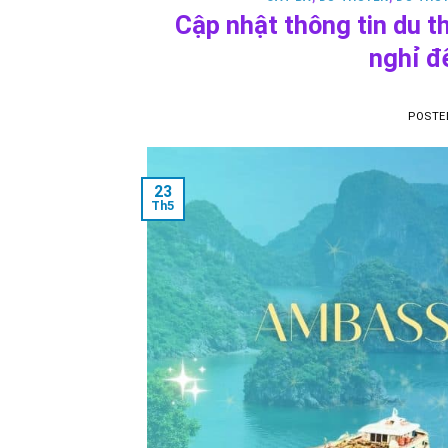
Cập nhật thông tin du 
nghỉ đ
POSTE
23
Th5