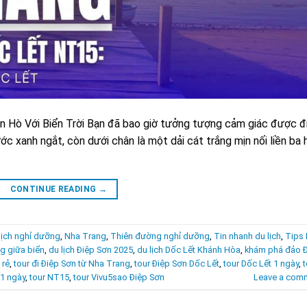
 Hò Với Biển Trời Bạn đã bao giờ tưởng tượng cảm giác được đ
ước xanh ngắt, còn dưới chân là một dải cát trắng mịn nối liền ba 
CONTINUE READING
→
lịch nghỉ dưỡng
,
Nha Trang
,
Thiên đường nghỉ dưỡng
,
Tin nhanh du lịch
,
Tips
g giữa biển
,
du lịch Điệp Sơn 2025
,
du lịch Dốc Lết Khánh Hòa
,
khám phá đảo 
 rẻ
,
tour đi Điệp Sơn từ Nha Trang
,
tour Điệp Sơn Dốc Lết
,
tour Dốc Lết 1 ngày
,
t
 1 ngày
,
tour NT15
,
tour Vivu5sao Điệp Sơn
Leave a com