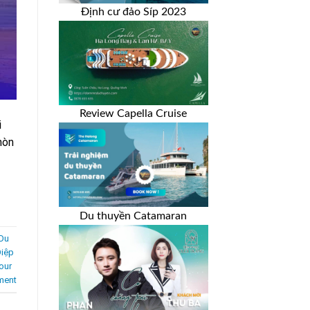
Định cư đảo Síp 2023
Review Capella Cruise
i
hòn
Du thuyền Catamaran
 Du
Điệp
our
ment