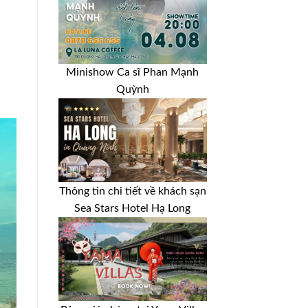
Minishow Ca sĩ Phan Mạnh
Quỳnh
Thông tin chi tiết về khách sạn
Sea Stars Hotel Hạ Long