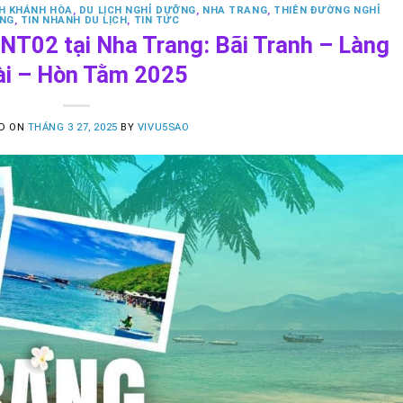
CH KHÁNH HÒA
,
DU LỊCH NGHỈ DƯỠNG
,
NHA TRANG
,
THIÊN ĐƯỜNG NGHỈ
NG
,
TIN NHANH DU LỊCH
,
TIN TỨC
 NT02 tại Nha Trang: Bãi Tranh – Làng
ài – Hòn Tằm 2025
D ON
THÁNG 3 27, 2025
BY
VIVU5SAO