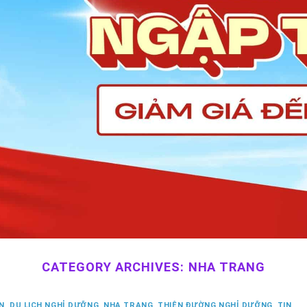
CATEGORY ARCHIVES:
NHA TRANG
ỂN
,
DU LỊCH NGHỈ DƯỠNG
,
NHA TRANG
,
THIÊN ĐƯỜNG NGHỈ DƯỠNG
,
TIN