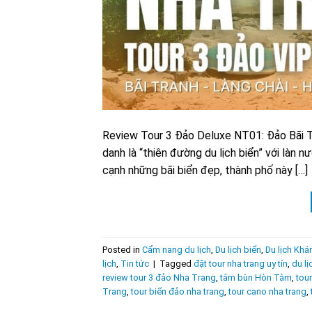
Review Tour 3 Đảo Deluxe NT01: Đảo Bãi T
danh là “thiên đường du lịch biển” với làn n
cạnh những bãi biển đẹp, thành phố này […]
Posted in
Cẩm nang du lịch
,
Du lịch biển
,
Du lịch Kh
lịch
,
Tin tức
|
Tagged
đặt tour nha trang uy tín
,
du l
review tour 3 đảo Nha Trang
,
tắm bùn Hòn Tằm
,
tou
Trang
,
tour biển đảo nha trang
,
tour cano nha trang
,