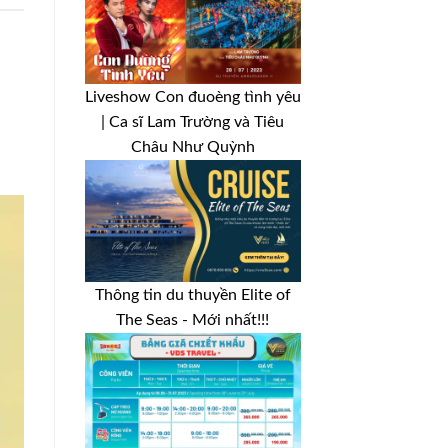
Liveshow Con đuoèng tình yêu
| Ca sĩ Lam Trường và Tiêu
Châu Như Quỳnh
Thông tin du thuyền Elite of
The Seas - Mới nhất!!!