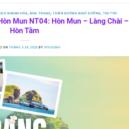
LỊCH KHÁNH HÒA
,
NHA TRANG
,
THIÊN ĐƯỜNG NGHỈ DƯỠNG
,
TIN TỨC
 Hòn Mun NT04: Hòn Mun – Làng Chài –
Hòn Tằm
D ON
THÁNG 3 24, 2025
BY
VIVU5SAO