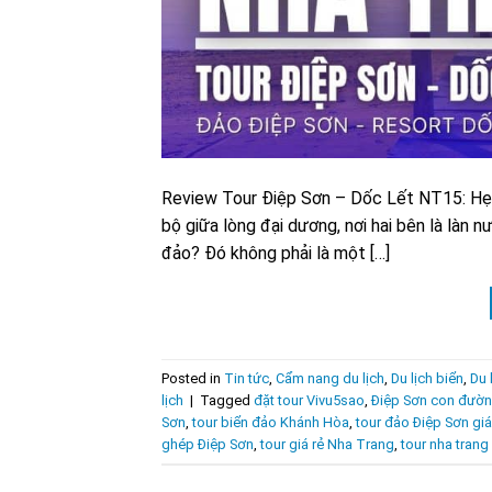
Review Tour Điệp Sơn – Dốc Lết NT15: Hẹn
bộ giữa lòng đại dương, nơi hai bên là làn n
đảo? Đó không phải là một […]
Posted in
Tin tức
,
Cẩm nang du lịch
,
Du lịch biển
,
Du 
lịch
|
Tagged
đặt tour Vivu5sao
,
Điệp Sơn con đườn
Sơn
,
tour biển đảo Khánh Hòa
,
tour đảo Điệp Sơn giá
ghép Điệp Sơn
,
tour giá rẻ Nha Trang
,
tour nha trang