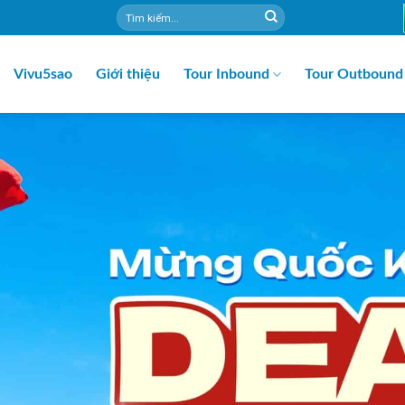
Vivu5sao
Giới thiệu
Tour Inbound
Tour Outbound