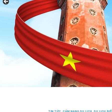
TIN TỨC
,
CẨM NANG DU LỊCH
,
DU LỊCH BI