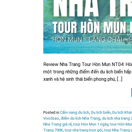
Review Nha Trang Tour Hòn Mun NT04: Hòn
một trong những điểm đến du lịch biển hấp d
xanh và hệ sinh thái biển phong phú, […]
Posted in
Cẩm nang du lịch
,
Du lịch biển
,
Du lịch Kh
Vivu5sao
,
điểm du lịch Nha Trang
,
du lịch nha trang
Nha Trang giá rẻ
,
tour Hòn Mun 1 ngày
,
tour Hòn Mu
Trang 790K
,
tour nha trang trọn gói
,
tour Nha Trang u