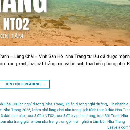
ranh – Làng Chài – Vịnh San Hô Nha Trang từ lâu đã được mệnh
ước trong xanh, bãi cát trắng mịn và hệ sinh thái biển phong phú. 
CONTINUE READING
→
ánh Hòa
,
Du lịch nghỉ dưỡng
,
Nha Trang
,
Thiên đường nghỉ dưỡng
,
Tin nhanh d
ịch Nha Trang 2025
,
khám phá làng chài nha trang
,
lịch trình tour 3 đảo Nha Tra
r 3 đảo cao cấp
,
tour 3 đảo NT02
,
tour 3 đảo vip nha trang
,
tour Bãi Tranh Nha
tour nha trang giá rẻ
,
tour nha trang trọn gói
,
trải nghiệm tắm bùn Nha Trang
Leave a com