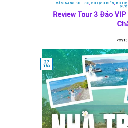
CẨM NANG DU LỊCH
,
DU LỊCH BIỂN
,
DU LỊ
DƯỠ
Review Tour 3 Đảo VIP
Ch
POSTE
27
Th3