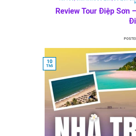
Review Tour Điệp Sơn – 
Đ
POSTE
10
Th5