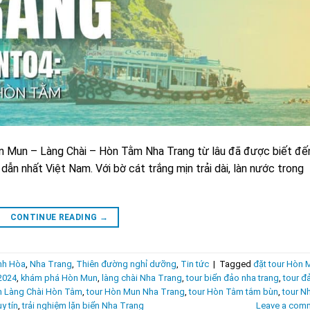
 Mun – Làng Chài – Hòn Tằm Nha Trang từ lâu đã được biết đến
ẫn nhất Việt Nam. Với bờ cát trắng mịn trải dài, làn nước trong
CONTINUE READING
→
ánh Hòa
,
Nha Trang
,
Thiên đường nghỉ dưỡng
,
Tin tức
|
Tagged
đặt tour Hòn 
 2024
,
khám phá Hòn Mun
,
làng chài Nha Trang
,
tour biển đảo nha trang
,
tour đ
n Làng Chài Hòn Tằm
,
tour Hòn Mun Nha Trang
,
tour Hòn Tằm tắm bùn
,
tour N
y tín
,
trải nghiệm lặn biển Nha Trang
Leave a com