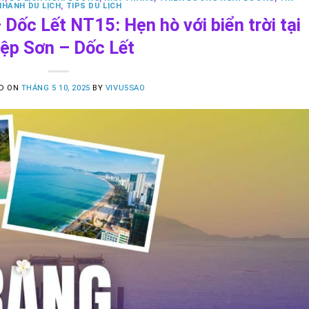
NHANH DU LỊCH
,
TIPS DU LỊCH
Dốc Lết NT15: Hẹn hò với biển trời tại
iệp Sơn – Dốc Lết
D ON
THÁNG 5 10, 2025
BY
VIVU5SAO