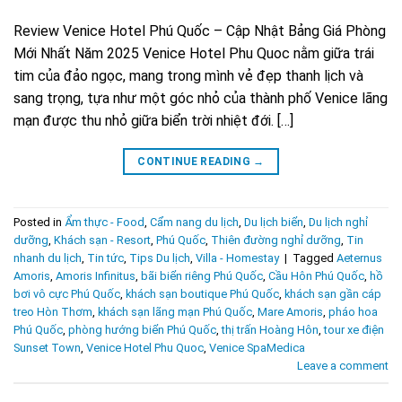
Review Venice Hotel Phú Quốc – Cập Nhật Bảng Giá Phòng
Mới Nhất Năm 2025 Venice Hotel Phu Quoc nằm giữa trái
tim của đảo ngọc, mang trong mình vẻ đẹp thanh lịch và
sang trọng, tựa như một góc nhỏ của thành phố Venice lãng
mạn được thu nhỏ giữa biển trời nhiệt đới. […]
CONTINUE READING
→
Posted in
Ẩm thực - Food
,
Cẩm nang du lịch
,
Du lịch biển
,
Du lịch nghỉ
dưỡng
,
Khách sạn - Resort
,
Phú Quốc
,
Thiên đường nghỉ dưỡng
,
Tin
nhanh du lịch
,
Tin tức
,
Tips Du lịch
,
Villa - Homestay
|
Tagged
Aeternus
Amoris
,
Amoris Infinitus
,
bãi biển riêng Phú Quốc
,
Cầu Hôn Phú Quốc
,
hồ
bơi vô cực Phú Quốc
,
khách sạn boutique Phú Quốc
,
khách sạn gần cáp
treo Hòn Thơm
,
khách sạn lãng mạn Phú Quốc
,
Mare Amoris
,
pháo hoa
Phú Quốc
,
phòng hướng biển Phú Quốc
,
thị trấn Hoàng Hôn
,
tour xe điện
Sunset Town
,
Venice Hotel Phu Quoc
,
Venice SpaMedica
Leave a comment