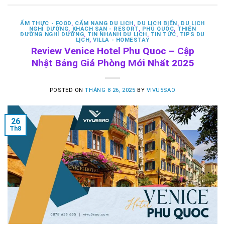
ẨM THỰC - FOOD
,
CẨM NANG DU LỊCH
,
DU LỊCH BIỂN
,
DU LỊCH
NGHỈ DƯỠNG
,
KHÁCH SẠN - RESORT
,
PHÚ QUỐC
,
THIÊN
ĐƯỜNG NGHỈ DƯỠNG
,
TIN NHANH DU LỊCH
,
TIN TỨC
,
TIPS DU
LỊCH
,
VILLA - HOMESTAY
Review Venice Hotel Phu Quoc – Cập
Nhật Bảng Giá Phòng Mới Nhất 2025
POSTED ON
THÁNG 8 26, 2025
BY
VIVU5SAO
26
Th8