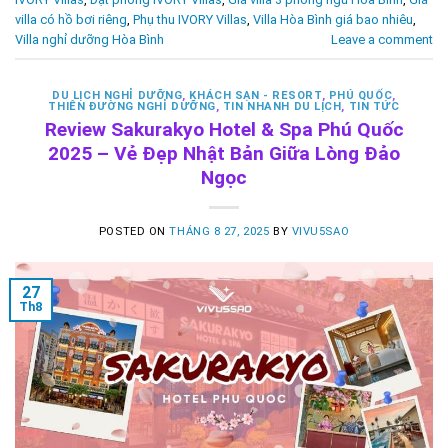
villa có hồ bơi riêng
,
Phụ thu IVORY Villas
,
Villa Hòa Bình giá bao nhiêu
,
Villa nghỉ dưỡng Hòa Bình
Leave a comment
DU LỊCH NGHỈ DƯỠNG
,
KHÁCH SẠN - RESORT
,
PHÚ QUỐC
,
THIÊN ĐƯỜNG NGHỈ DƯỠNG
,
TIN NHANH DU LỊCH
,
TIN TỨC
Review Sakurakyo Hotel & Spa Phú Quốc
2025 – Vẻ Đẹp Nhật Bản Giữa Lòng Đảo
Ngọc
POSTED ON
THÁNG 8 27, 2025
BY
VIVU5SAO
27
Th8