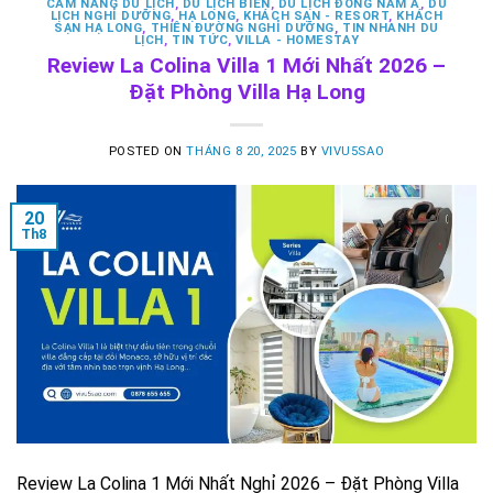
CẨM NANG DU LỊCH
,
DU LỊCH BIỂN
,
DU LỊCH ĐÔNG NAM Á
,
DU
LỊCH NGHỈ DƯỠNG
,
HẠ LONG
,
KHÁCH SẠN - RESORT
,
KHÁCH
SẠN HẠ LONG
,
THIÊN ĐƯỜNG NGHỈ DƯỠNG
,
TIN NHANH DU
LỊCH
,
TIN TỨC
,
VILLA - HOMESTAY
Review La Colina Villa 1 Mới Nhất 2026 –
Đặt Phòng Villa Hạ Long
POSTED ON
THÁNG 8 20, 2025
BY
VIVU5SAO
20
Th8
Review La Colina 1 Mới Nhất Nghỉ 2026 – Đặt Phòng Villa