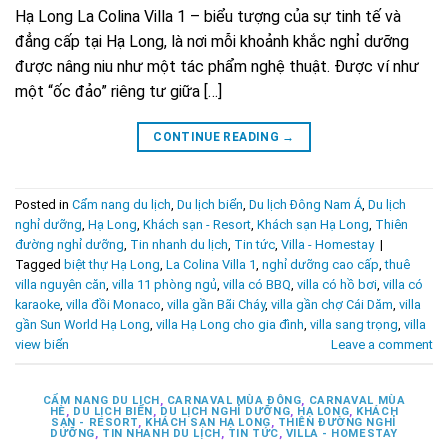
Hạ Long La Colina Villa 1 – biểu tượng của sự tinh tế và
đẳng cấp tại Hạ Long, là nơi mỗi khoảnh khắc nghỉ dưỡng
được nâng niu như một tác phẩm nghệ thuật. Được ví như
một “ốc đảo” riêng tư giữa […]
CONTINUE READING
→
Posted in
Cẩm nang du lịch
,
Du lịch biển
,
Du lịch Đông Nam Á
,
Du lịch
nghỉ dưỡng
,
Hạ Long
,
Khách sạn - Resort
,
Khách sạn Hạ Long
,
Thiên
đường nghỉ dưỡng
,
Tin nhanh du lịch
,
Tin tức
,
Villa - Homestay
|
Tagged
biệt thự Hạ Long
,
La Colina Villa 1
,
nghỉ dưỡng cao cấp
,
thuê
villa nguyên căn
,
villa 11 phòng ngủ
,
villa có BBQ
,
villa có hồ bơi
,
villa có
karaoke
,
villa đồi Monaco
,
villa gần Bãi Cháy
,
villa gần chợ Cái Dăm
,
villa
gần Sun World Hạ Long
,
villa Hạ Long cho gia đình
,
villa sang trọng
,
villa
view biển
Leave a comment
CẨM NANG DU LỊCH
,
CARNAVAL MÙA ĐÔNG
,
CARNAVAL MÙA
HÈ
,
DU LỊCH BIỂN
,
DU LỊCH NGHỈ DƯỠNG
,
HẠ LONG
,
KHÁCH
SẠN - RESORT
,
KHÁCH SẠN HẠ LONG
,
THIÊN ĐƯỜNG NGHỈ
DƯỠNG
,
TIN NHANH DU LỊCH
,
TIN TỨC
,
VILLA - HOMESTAY