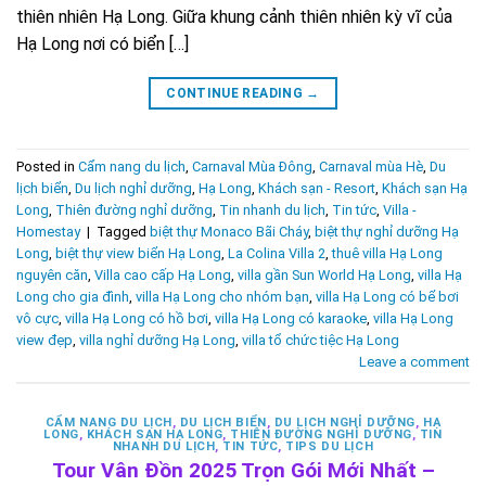
thiên nhiên Hạ Long. Giữa khung cảnh thiên nhiên kỳ vĩ của
Hạ Long nơi có biển […]
CONTINUE READING
→
Posted in
Cẩm nang du lịch
,
Carnaval Mùa Đông
,
Carnaval mùa Hè
,
Du
lịch biển
,
Du lịch nghỉ dưỡng
,
Hạ Long
,
Khách sạn - Resort
,
Khách sạn Hạ
Long
,
Thiên đường nghỉ dưỡng
,
Tin nhanh du lịch
,
Tin tức
,
Villa -
Homestay
|
Tagged
biệt thự Monaco Bãi Cháy
,
biệt thự nghỉ dưỡng Hạ
Long
,
biệt thự view biển Hạ Long
,
La Colina Villa 2
,
thuê villa Hạ Long
nguyên căn
,
Villa cao cấp Hạ Long
,
villa gần Sun World Hạ Long
,
villa Hạ
Long cho gia đình
,
villa Hạ Long cho nhóm bạn
,
villa Hạ Long có bể bơi
vô cực
,
villa Hạ Long có hồ bơi
,
villa Hạ Long có karaoke
,
villa Hạ Long
view đẹp
,
villa nghỉ dưỡng Hạ Long
,
villa tổ chức tiệc Hạ Long
Leave a comment
CẨM NANG DU LỊCH
,
DU LỊCH BIỂN
,
DU LỊCH NGHỈ DƯỠNG
,
HẠ
LONG
,
KHÁCH SẠN HẠ LONG
,
THIÊN ĐƯỜNG NGHỈ DƯỠNG
,
TIN
NHANH DU LỊCH
,
TIN TỨC
,
TIPS DU LỊCH
Tour Vân Đồn 2025 Trọn Gói Mới Nhất –