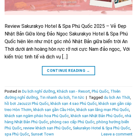
Review Sakurakyo Hotel & Spa Phú Quốc 2025 – Vẻ Đẹp
Nhật Bản Giữa lòng Đảo Ngọc Sakurakyo Hotel & Spa Phú
Quốc hiện lên như một góc nhỏ Nhật Bản giữa biển trời An
Thới dưới ánh hoàng hôn rực rỡ nơi cực Nam đảo ngọc,. Với
kiến trúc tinh tế và dịch vụ […]
CONTINUE READING
→
Posted in
Du lịch nghỉ dưỡng
,
Khách sạn - Resort
,
Phú Quốc
,
Thiên
đường nghỉ dưỡng
,
Tin nhanh du lịch
,
Tin tức
|
Tagged
du lịch An Thới
,
hồ bơi Jacuzzi Phú Quốc
,
khách sạn 4 sao Phú Quốc
,
khách sạn gần cáp
treo Hòn Thơm
,
khách sạn gần Cầu Hôn
,
khách sạn lãng mạn Phú Quốc
,
khách sạn ngắm pháo hoa Phú Quốc
,
khách sạn Nhật Bản Phú Quốc
,
nhà
hàng Nhật Bản Phú Quốc
,
phòng cao cấp Phú Quốc
,
phòng hướng biển
Phú Quốc
,
review khách sạn Phú Quốc
,
Sakurakyo Hotel & Spa Phú Quốc
,
spa Phú Quốc
,
Sunset Town
Leave a comment