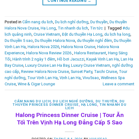
CONTINUE READING
→
Posted in
Cẩm nang du lịch
,
Du lịch nghỉ dưỡng
,
Du thuyền
,
Du thuyền
Halora Nova Cruise
,
Hạ Long
,
Tin nhanh du lịch
,
Tin tức
|
Tagged
#du
lịch quảng ninh
,
Cruise Vietnam
,
Đặt du thuyền Hạ Long
,
du lịch hạ long
,
Du thuyền 5 sao
,
Du thuyền Halora Nova
,
du thuyền nghỉ đêm
,
Du thuyền
Vịnh Lan Hạ
,
Halora Nova 2026
,
Halora Nova Cruise
,
Halora Nova
Experience
,
Halora Nova Review 2026.
,
Halora Restaurant
,
Hang Sáng
Tối
,
Hành trình 2 ngày 1 đêm
,
Hồ bơi Jacuzzi
,
Kayak Vịnh Lan Hạ
,
Lan Ha
Bay Cruise
,
Luxury Cruise Lan Ha Bay
,
Luxury Cruise Vietnam
,
nghỉ dưỡng
cao cấp
,
Review Halora Nova Cruise
,
Sunset Party
,
Taichi Cruise
,
Tour
nghỉ dưỡng
,
Tour Vịnh Lan Hạ
,
Vịnh Lan Hạ
,
Vivu5sao
,
Wellness Spa
Cruise
,
Wine & Cigar Lounge
Leave a comment
CẨM NANG DU LỊCH
,
DU LỊCH NGHỈ DƯỠNG
,
DU THUYỀN
,
DU
THUYỀN PRINCESS DINNER CRUISE
,
HẠ LONG
,
TIN NHANH DU
LỊCH
Halong Princess Dinner Cruise | Tour Ăn
Tối Trên Vịnh Hạ Long Đẳng Cấp 5 Sao