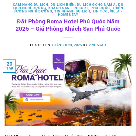
CẨM NANG DU LỊCH
,
DU LỊCH BIỂN
,
DU LỊCH ĐÔNG NAM Á
,
DU
LỊCH NGHỈ DƯỠNG
,
KHÁCH SẠN - RESORT
,
PHÚ QUỐC
,
THIÊN
ĐƯỜNG NGHỈ DƯỠNG
,
TIN NHANH DU LỊCH
,
TIN TỨC
,
VILLA -
HOMESTAY
Đặt Phòng Roma Hotel Phú Quốc Năm
2025 – Giá Phòng Khách Sạn Phú Quốc
POSTED ON
THÁNG 8 20, 2025
BY
VIVU5SAO
20
Th8