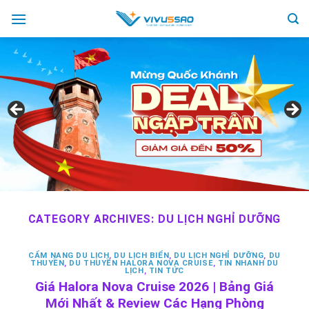
Skip
to
content
CATEGORY ARCHIVES:
DU LỊCH NGHỈ DƯỠNG
CẨM NANG DU LỊCH
,
DU LỊCH BIỂN
,
DU LỊCH NGHỈ DƯỠNG
,
DU
THUYỀN
,
DU THUYỀN HALORA NOVA CRUISE
,
TIN NHANH DU
LỊCH
,
TIN TỨC
Giá Halora Nova Cruise 2026 | Bảng Giá
Mới Nhất & Review Các Hạng Phòng