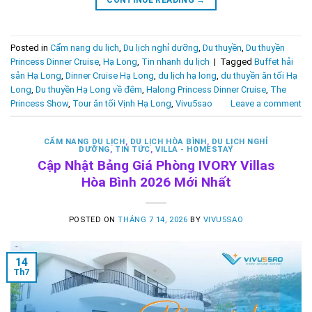
CONTINUE READING
→
Posted in
Cẩm nang du lịch
,
Du lịch nghỉ dưỡng
,
Du thuyền
,
Du thuyền
Princess Dinner Cruise
,
Hạ Long
,
Tin nhanh du lịch
|
Tagged
Buffet hải
sản Hạ Long
,
Dinner Cruise Hạ Long
,
du lịch hạ long
,
du thuyền ăn tối Hạ
Long
,
Du thuyền Hạ Long về đêm
,
Halong Princess Dinner Cruise
,
The
Princess Show
,
Tour ăn tối Vịnh Hạ Long
,
Vivu5sao
Leave a comment
CẨM NANG DU LỊCH
,
DU LỊCH HÒA BÌNH
,
DU LỊCH NGHỈ
DƯỠNG
,
TIN TỨC
,
VILLA - HOMESTAY
Cập Nhật Bảng Giá Phòng IVORY Villas
Hòa Bình 2026 Mới Nhất
POSTED ON
THÁNG 7 14, 2026
BY
VIVU5SAO
14
Th7