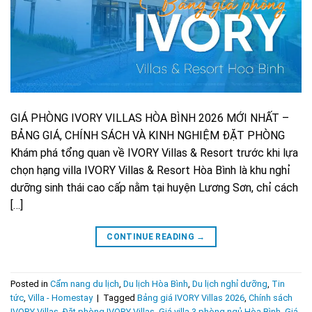
GIÁ PHÒNG IVORY VILLAS HÒA BÌNH 2026 MỚI NHẤT –
BẢNG GIÁ, CHÍNH SÁCH VÀ KINH NGHIỆM ĐẶT PHÒNG
Khám phá tổng quan về IVORY Villas & Resort trước khi lựa
chọn hạng villa IVORY Villas & Resort Hòa Bình là khu nghỉ
dưỡng sinh thái cao cấp nằm tại huyện Lương Sơn, chỉ cách
[…]
CONTINUE READING
→
Posted in
Cẩm nang du lịch
,
Du lịch Hòa Bình
,
Du lịch nghỉ dưỡng
,
Tin
tức
,
Villa - Homestay
|
Tagged
Bảng giá IVORY Villas 2026
,
Chính sách
IVORY Villas
,
Đặt phòng IVORY Villas
,
Giá villa 3 phòng ngủ Hòa Bình
,
Giá