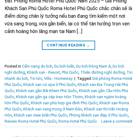
Đặt Phòng Roma Hotel Phú Quốc Năm 2025 – Giá Phòng
Khách Sạn Phú Quốc Roma Hotel Phú Quốc chắc chắn sẽ là
điểm dừng chân lý tưởng nếu bạn đang tìm kiếm một nơi
vừa sang trọng, vừa gần biển, lại có thể tận hưởng trọn vẹn
cảnh hoàng hôn lãng mạn tại Nam […]
CONTINUE READING
→
Posted in
Cẩm nang du lịch
,
Du lịch biển
,
Du lịch Đông Nam Á
,
Du lịch
nghỉ dưỡng
,
Khách sạn - Resort
,
Phú Quốc
,
Thiên đường nghỉ dưỡng
,
Tin
nhanh du lịch
,
Tin tức
,
Villa - Homestay
|
Tagged
Giá phòng Roma Hotel
Phú Quốc
,
Khách sạn có spa ở Phú Quốc
,
Khách sạn Địa Trung Hải Phú
Quốc
,
Khách sạn gần Bãi Khem Phú Quốc
,
Khách sạn gần Cầu Hôn Phú
Quốc
,
Khách sạn gần ga cáp treo Hòn Thơm
,
Khách sạn ngắm hoàng
hôn Phú Quốc
,
Khách sạn phù hợp gia đình Phú Quốc
,
Khách sạn Roma
Phú Quốc
,
Khách sạn sang trọng ở Nam Đảo
,
Khách sạn thị trấn Hoàng
Hôn
,
Khách sạn view biển Phú Quốc
,
Phòng khách sạn đẹp ở Phú Quốc
,
Review Roma Hotel Phú Quốc
,
Roma Hotel Phú Quốc
Leave a comment