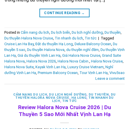
CONTINUE READING
→
Posted in
Cẩm nang du lịch
,
Du lịch biển
,
Du lịch nghỉ dưỡng
,
Du thuyền
,
Du thuyền Halora Nova Cruise
,
Tin nhanh du lịch
,
Tin tức
|
Tagged
Cruise Lan Ha Bay
,
Đặt du thuyền Hạ Long
,
Deluxe Balcony Ocean
,
Du
thuyền 5 sao
,
Du thuyền Halora Nova
,
du thuyền nghỉ đêm
,
Du thuyền Vịnh
Lan Hạ
,
Giá du thuyền Vịnh Lan Hạ
,
Giá Halora Nova Cruise
,
Grand Suite
Halora Nova
,
Halora Nova 2026
,
Halora Nova Cabin.
,
Halora Nova Cruise
,
Halora Nova Suite
,
Kayak Vịnh Lan Hạ
,
Luxury Cruise Vietnam
,
Nghỉ
dưỡng Vịnh Lan Hạ
,
Premium Balcony Ocean
,
Tour Vịnh Lan Hạ
,
Vivu5sao
Leave a comment
CẨM NANG DU LỊCH
,
DU LỊCH NGHỈ DƯỠNG
,
DU THUYỀN
,
DU
THUYỀN HALORA NOVA CRUISE
,
HẠ LONG
,
TIN NHANH DU
LỊCH
,
TIN TỨC
Review Halora Nova Cruise 2026 | Du
Thuyền 5 Sao Mới Nhất Vịnh Lan Hạ