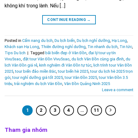
không khí trong lành. Nếu […]
CONTINUE READING
→
Posted in
Cẩm nang du lịch
,
Du lịch biển
,
Du lịch nghỉ dưỡng
,
Hạ Long
,
Khách sạn Hạ Long
,
Thiên đường nghỉ dưỡng
,
Tin nhanh du lịch
,
Tin tức
,
Tips Du lịch
|
Tagged
bãi biển đẹp ở Vân Đồn
,
đại lý tour uy tín
Vivu5sao
,
đặt tour Vân Đồn Vivu5sao
,
du lịch Vân Đồn cùng gia đình
,
du
lịch Vân Đồn giá rẻ
,
kinh nghiệm đi Vân Đồn tự túc
,
lịch trình tour Vân Đồn
2025
,
tour biển đảo miền Bắc
,
tour biển hè 2025
,
tour du lịch hè 2025 trọn
gói
,
tour nghỉ dưỡng giá tốt 2025
,
tour Vân Đồn 2025
,
tour Vân Đồn 3.5
triệu
,
trải nghiệm du lịch Vân Đồn
,
Vân Đồn Quảng Ninh 2025
Leave a comment
1
2
3
4
…
11
Tham gia nhóm