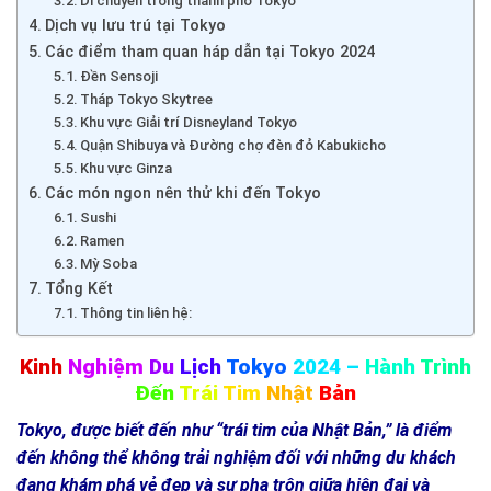
Di chuyển trong thành phố Tokyo
Dịch vụ lưu trú tại Tokyo
Các điểm tham quan háp dẫn tại Tokyo 2024
Đền Sensoji
Tháp Tokyo Skytree
Khu vực Giải trí Disneyland Tokyo
Quận Shibuya và Đường chợ đèn đỏ Kabukicho
Khu vực Ginza
Các món ngon nên thử khi đến Tokyo
Sushi
Ramen
Mỳ Soba
Tổng Kết
Thông tin liên hệ:
Kinh
Nghiệm
Du
Lịch
Tokyo
2024 –
Hành
Trình
Đến
Trái
Tim
Nhật
Bản
Tokyo, được biết đến như “trái tim của Nhật Bản,” là điểm
đến không thể không trải nghiệm đối với những du khách
đang khám phá vẻ đẹp và sự pha trộn giữa hiện đại và