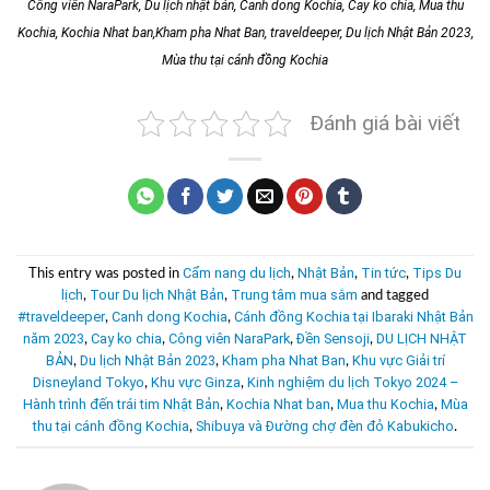
Công viên NaraPark, Du lịch nhật bản, Canh dong Kochia, Cay ko chia, Mua thu
Kochia, Kochia Nhat ban,Kham pha Nhat Ban, traveldeeper, Du lịch Nhật Bản 2023,
Mùa thu tại cánh đồng Kochia
Đánh giá bài viết
Cẩm nang du lịch
Nhật Bản
Tin tức
Tips Du
This entry was posted in
,
,
,
lịch
Tour Du lịch Nhật Bản
Trung tâm mua sắm
,
,
and tagged
#traveldeeper
Canh dong Kochia
Cánh đồng Kochia tại Ibaraki Nhật Bản
,
,
năm 2023
Cay ko chia
Công viên NaraPark
Đền Sensoji
DU LỊCH NHẬT
,
,
,
,
BẢN
Du lịch Nhật Bản 2023
Kham pha Nhat Ban
Khu vực Giải trí
,
,
,
Disneyland Tokyo
Khu vực Ginza
Kinh nghiệm du lịch Tokyo 2024 –
,
,
Hành trình đến trái tim Nhật Bản
Kochia Nhat ban
Mua thu Kochia
Mùa
,
,
,
thu tại cánh đồng Kochia
Shibuya và Đường chợ đèn đỏ Kabukicho
,
.