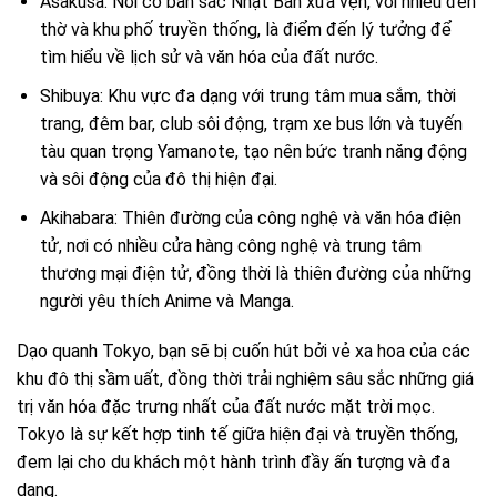
Asakusa: Nơi có bản sắc Nhật Bản xưa vẹn, với nhiều đền
thờ và khu phố truyền thống, là điểm đến lý tưởng để
tìm hiểu về lịch sử và văn hóa của đất nước.
Shibuya: Khu vực đa dạng với trung tâm mua sắm, thời
trang, đêm bar, club sôi động, trạm xe bus lớn và tuyến
tàu quan trọng Yamanote, tạo nên bức tranh năng động
và sôi động của đô thị hiện đại.
Akihabara: Thiên đường của công nghệ và văn hóa điện
tử, nơi có nhiều cửa hàng công nghệ và trung tâm
thương mại điện tử, đồng thời là thiên đường của những
người yêu thích Anime và Manga.
Dạo quanh Tokyo, bạn sẽ bị cuốn hút bởi vẻ xa hoa của các
khu đô thị sầm uất, đồng thời trải nghiệm sâu sắc những giá
trị văn hóa đặc trưng nhất của đất nước mặt trời mọc.
Tokyo là sự kết hợp tinh tế giữa hiện đại và truyền thống,
đem lại cho du khách một hành trình đầy ấn tượng và đa
dạng.