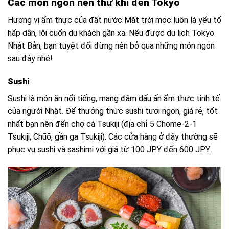
Các món ngon nên thử khi đến Tokyo
Hương vị ẩm thực của đất nước Mặt trời mọc luôn là yếu tố
hấp dẫn, lôi cuốn du khách gần xa. Nếu được du lịch Tokyo
Nhật Bản, bạn tuyệt đối đừng nên bỏ qua những món ngon
sau đây nhé!
Sushi
Sushi là món ăn nổi tiếng, mang đậm dấu ấn ẩm thực tinh tế
của người Nhật. Để thưởng thức sushi tươi ngon, giá rẻ, tốt
nhất bạn nên đến chợ cá Tsukiji (địa chỉ 5 Chome-2-1
Tsukiji, Chūō, gần ga Tsukiji). Các cửa hàng ở đây thường sẽ
phục vụ sushi và sashimi với giá từ 100 JPY đến 600 JPY.