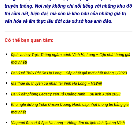
truyền thống. Nơi này không chỉ nổi tiếng với những khu đô
thị sầm uất, hiện đại, mà còn là kho báu của những giá trị
văn hóa và ẩm thực lâu đời của xứ sở hoa anh đào.
Có thể bạn quan tâm:
Dịch vụ bay Trực Thăng ngắm cảnh Vịnh Hạ Long – Cập nhật bảng giá
mới nhất!
Đại lý vé Thủy Phi Cơ Hạ Long – Cập nhật giá mới nhất tháng 1/2023
Giá thuê du thuyền cá nhân tại Vịnh Hạ Long – NEW!!!
Đại lý đặt phòng Legacy Yên Tử Quảng Ninh – Du lịch Xuân 2023
Khu nghỉ dưỡng Yoko Onsen Quang Hanh cập nhật thông tin bảng giá
mới nhất
Vinpearl Resort & Spa Hạ Long – Nâng tầm du lịch tỉnh Quảng Ninh