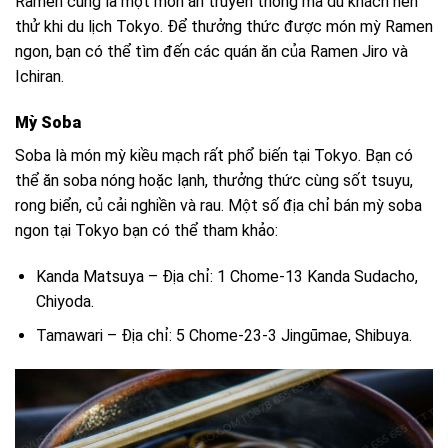
Ramen cũng là một món ăn truyền thống mà du khách nên
thử khi du lịch Tokyo. Để thưởng thức được món mỳ Ramen
ngon, bạn có thể tìm đến các quán ăn của Ramen Jiro và
Ichiran.
Mỳ Soba
Soba là món mỳ kiều mạch rất phổ biến tại Tokyo. Bạn có
thể ăn soba nóng hoặc lạnh, thưởng thức cùng sốt tsuyu,
rong biển, củ cải nghiền và rau. Một số địa chỉ bán mỳ soba
ngon tại Tokyo bạn có thể tham khảo:
Kanda Matsuya – Địa chỉ: 1 Chome-13 Kanda Sudacho,
Chiyoda.
Tamawari – Địa chỉ: 5 Chome-23-3 Jingūmae, Shibuya.