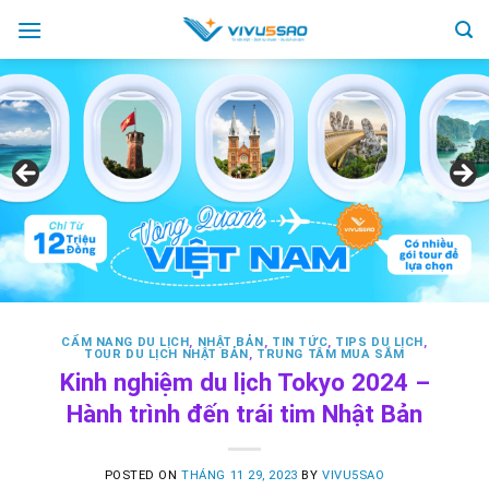
Skip
to
content
CẨM NANG DU LỊCH
,
NHẬT BẢN
,
TIN TỨC
,
TIPS DU LỊCH
,
TOUR DU LỊCH NHẬT BẢN
,
TRUNG TÂM MUA SẮM
Kinh nghiệm du lịch Tokyo 2024 –
Hành trình đến trái tim Nhật Bản
POSTED ON
THÁNG 11 29, 2023
BY
VIVU5SAO