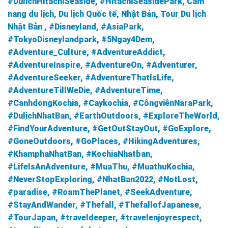
#DulichHitachiSeaside, #HitachiSeasidePark, Cẩm
nang du lịch, Du lịch Quốc tế, Nhật Bản, Tour Du lịch
Nhật Bản , #Disneyland, #AsiaPark,
#TokyoDisneylandpark, #5Ngay4Dem,
#Adventure_Culture, #AdventureAddict,
#AdventureInspire,
#AdventureOn, #Adventurer,
#AdventureSeeker, #AdventureThatIsLife,
#AdventureTillWeDie, #AdventureTime,
#CanhdongKochia, #Caykochia, #CôngviênNaraPark,
#DulichNhatBan, #EarthOutdoors, #ExploreTheWorld,
#FindYourAdventure, #GetOutStayOut, #GoExplore,
#GoneOutdoors,
#GoPlaces, #HikingAdventures,
#KhamphaNhatBan, #KochiaNhatban,
#LifeIsAnAdventure, #MuaThu, #MuathuKochia,
#NeverStopExploring,
#NhatBan2022, #NotLost,
#paradise, #RoamThePlanet, #SeekAdventure,
#StayAndWander, #Thefall, #ThefallofJapanese,
#TourJapan, #traveldeeper, #travelenjoyrespect,