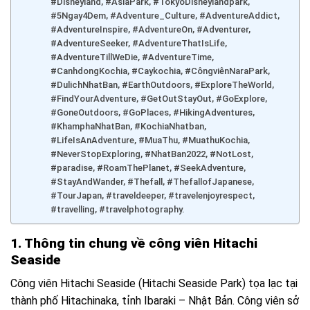
#Disneyland, #AsiaPark, #TokyoDisneylandpark,
#5Ngay4Dem, #Adventure_Culture, #AdventureAddict,
#AdventureInspire, #AdventureOn, #Adventurer,
#AdventureSeeker, #AdventureThatIsLife,
#AdventureTillWeDie, #AdventureTime,
#CanhdongKochia, #Caykochia, #CôngviênNaraPark,
#DulichNhatBan, #EarthOutdoors, #ExploreTheWorld,
#FindYourAdventure, #GetOutStayOut, #GoExplore,
#GoneOutdoors, #GoPlaces, #HikingAdventures,
#KhamphaNhatBan, #KochiaNhatban,
#LifeIsAnAdventure, #MuaThu, #MuathuKochia,
#NeverStopExploring, #NhatBan2022, #NotLost,
#paradise, #RoamThePlanet, #SeekAdventure,
#StayAndWander, #Thefall, #ThefallofJapanese,
#TourJapan, #traveldeeper, #travelenjoyrespect,
#travelling, #travelphotography.
1. Thông tin chung về công viên Hitachi
Seaside
Công viên Hitachi Seaside (Hitachi Seaside Park) tọa lạc tại
thành phố Hitachinaka, tỉnh Ibaraki – Nhật Bản. Công viên sở