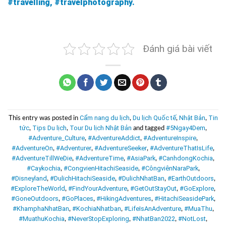
#travelling, #travelphotography.
Đánh giá bài viết
Cẩm nang du lịch
Du lịch Quốc tế
Nhật Bản
Tin
This entry was posted in
,
,
,
tức
Tips Du lịch
Tour Du lịch Nhật Bản
#5Ngay4Dem
,
,
and tagged
,
#Adventure_Culture
#AdventureAddict
#AdventureInspire
,
,
,
#AdventureOn
#Adventurer
#AdventureSeeker
#AdventureThatIsLife
,
,
,
,
#AdventureTillWeDie
#AdventureTime
#AsiaPark
#CanhdongKochia
,
,
,
,
#Caykochia
#CongvienHitachiSeaside
#CôngviênNaraPark
,
,
,
#Disneyland
#DulichHitachiSeaside
#DulichNhatBan
#EarthOutdoors
,
,
,
,
#ExploreTheWorld
#FindYourAdventure
#GetOutStayOut
#GoExplore
,
,
,
,
#GoneOutdoors
#GoPlaces
#HikingAdventures
#HitachiSeasidePark
,
,
,
,
#KhamphaNhatBan
#KochiaNhatban
#LifeIsAnAdventure
#MuaThu
,
,
,
,
#MuathuKochia
#NeverStopExploring
#NhatBan2022
#NotLost
,
,
,
,