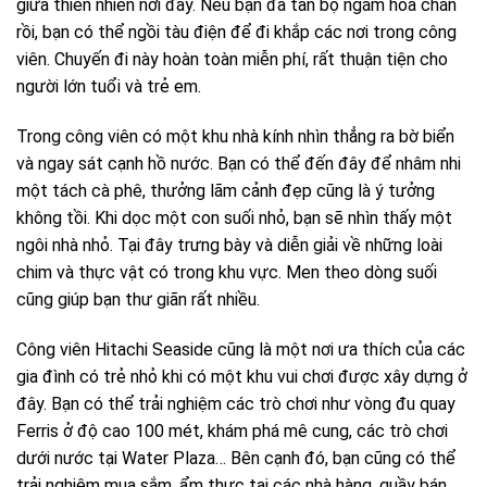
giữa thiên nhiên nơi đây. Nếu bạn đã tản bộ ngắm hoa chán
rồi, bạn có thể ngồi tàu điện để đi khắp các nơi trong công
viên. Chuyến đi này hoàn toàn miễn phí, rất thuận tiện cho
người lớn tuổi và trẻ em.
Trong công viên có một khu nhà kính nhìn thẳng ra bờ biển
và ngay sát cạnh hồ nước. Bạn có thể đến đây để nhâm nhi
một tách cà phê, thưởng lãm cảnh đẹp cũng là ý tưởng
không tồi. Khi dọc một con suối nhỏ, bạn sẽ nhìn thấy một
ngôi nhà nhỏ. Tại đây trưng bày và diễn giải về những loài
chim và thực vật có trong khu vực. Men theo dòng suối
cũng giúp bạn thư giãn rất nhiều.
Công viên Hitachi Seaside cũng là một nơi ưa thích của các
gia đình có trẻ nhỏ khi có một khu vui chơi được xây dựng ở
đây. Bạn có thể trải nghiệm các trò chơi như vòng đu quay
Ferris ở độ cao 100 mét, khám phá mê cung, các trò chơi
dưới nước tại Water Plaza… Bên cạnh đó, bạn cũng có thể
trải nghiệm mua sắm, ẩm thực tại các nhà hàng, quầy bán