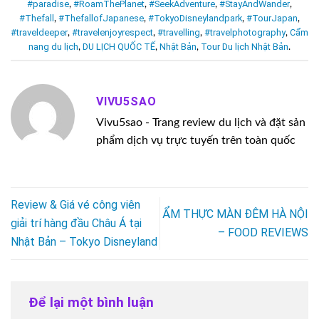
#paradise
#RoamThePlanet
#SeekAdventure
#StayAndWander
,
,
,
,
#Thefall
#ThefallofJapanese
#TokyoDisneylandpark
#TourJapan
,
,
,
,
#traveldeeper
#travelenjoyrespect
#travelling
#travelphotography
Cẩm
,
,
,
,
nang du lịch
DU LỊCH QUỐC TẾ
Nhật Bản
Tour Du lịch Nhật Bản
,
,
,
.
VIVU5SAO
Vivu5sao - Trang review du lịch và đặt sản
phẩm dịch vụ trực tuyến trên toàn quốc
Review & Giá vé công viên
ẨM THỰC MÀN ĐÊM HÀ NỘI
giải trí hàng đầu Châu Á tại
– FOOD REVIEWS
Nhật Bản – Tokyo Disneyland
Để lại một bình luận