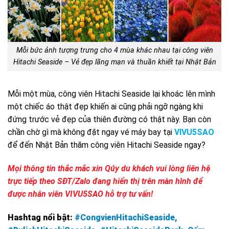
Mỗi bức ảnh tượng trưng cho 4 mùa khác nhau tại công viên
Hitachi Seaside – Vẻ đẹp lãng mạn và thuần khiết tại Nhật Bản
Mỗi một mùa, công viên Hitachi Seaside lại khoác lên mình
một chiếc áo thật đẹp khiến ai cũng phải ngỡ ngàng khi
đứng trước vẻ đẹp của thiên đường có thật này. Bạn còn
chần chờ gì mà không đặt ngay vé máy bay tại
VIVU5SAO
để đến Nhật Bản thăm công viên Hitachi Seaside ngay?
Mọi thông tin thắc mắc xin Qúy du khách vui lòng liên hệ
trực tiếp theo SĐT/Zalo đang hiển thị trên màn hình để
được nhân viên VIVU5SAO hỗ trợ tư vấn!
Hashtag nổi bật:
#CongvienHitachiSeaside,