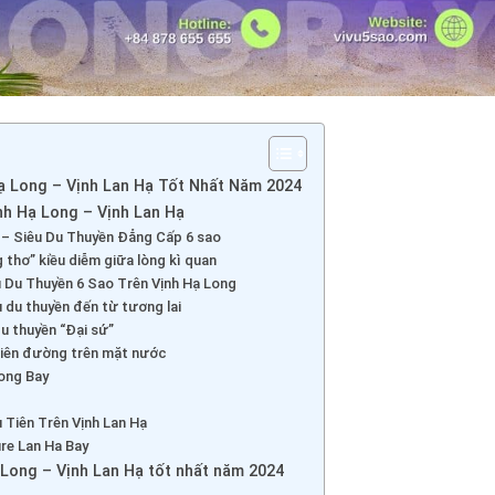
ạ Long – Vịnh Lan Hạ Tốt Nhất Năm 2024
nh Hạ Long – Vịnh Lan Hạ
 – Siêu Du Thuyền Đẳng Cấp 6 sao
 thơ” kiều diễm giữa lòng kì quan
u Du Thuyền 6 Sao Trên Vịnh Hạ Long
u du thuyền đến từ tương lai
u thuyền “Đại sứ”
hiên đường trên mặt nước
ong Bay
 Tiên Trên Vịnh Lan Hạ
re Lan Ha Bay
 Long – Vịnh Lan Hạ tốt nhất năm 2024