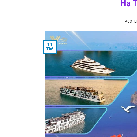
Hạ 
POSTE
11
Th6