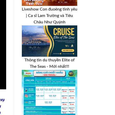
Liveshow Con đuoèng tình yêu
| Ca sĩ Lam Trường và Tiêu
Châu Như Quỳnh
Thông tin du thuyền Elite of
The Seas - Mới nhất!!!
 vụ
u
n