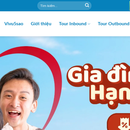
Vivu5sao
Giới thiệu
Tour Inbound
Tour Outbound