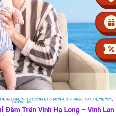
ỀN
,
HẠ LONG
,
THIÊN ĐƯỜNG NGHỈ DƯỠNG
,
TIN NHANH DU LỊCH
,
TIN TỨC
,
TIPS DU LỊCH
ỉ Đêm Trên Vịnh Hạ Long – Vịnh Lan