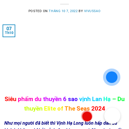
POSTED ON
THÁNG 10 7, 2022
BY
VIVU5SAO
07
Th10
Siêu
phẩm
du
thuyền
6
sao
vịnh Lan
Hạ
– Du
thuyền
Elite
of
The
Seas
2024
Như mọi người đã biết thì Vịnh Hạ Long luôn hấp dẫn du