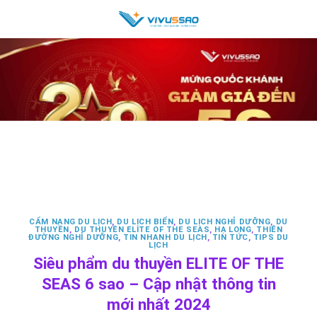
Skip
to
content
CẨM NANG DU LỊCH
,
DU LỊCH BIỂN
,
DU LỊCH NGHỈ DƯỠNG
,
DU
THUYỀN
,
DU THUYỀN ELITE OF THE SEAS
,
HẠ LONG
,
THIÊN
ĐƯỜNG NGHỈ DƯỠNG
,
TIN NHANH DU LỊCH
,
TIN TỨC
,
TIPS DU
LỊCH
Siêu phẩm du thuyền ELITE OF THE
SEAS 6 sao – Cập nhật thông tin
mới nhất 2024