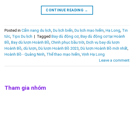
CONTINUE READING
→
Posted in
Cẩm nang du lịch
,
Du lịch biển
,
Du lịch mạo hiểm
,
Hạ Long
,
Tin
tức
,
Tips Du lịch
|
Tagged
Bay dù động cơ
,
Bay dù động cơ tại Hoành
Bồ
,
Bay dù lượn Hoành Bồ
,
Chinh phục bầu trời
,
Dịch vụ bay dù lượn
Hoành Bồ
,
dù lượn
,
Dù lượn Hoành Bồ 2023
,
Dù lượn Hoành Bồ mới nhất
,
Hoành Bồ - Quảng Ninh
,
Thể thao mạo hiểm
,
Vịnh Hạ Long
Leave a comment
Tham gia nhóm