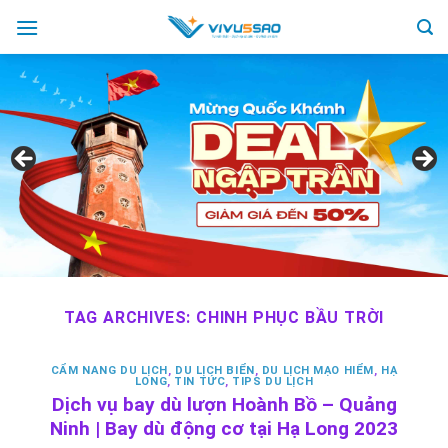
Skip
to
content
TAG ARCHIVES:
CHINH PHỤC BẦU TRỜI
CẨM NANG DU LỊCH
,
DU LỊCH BIỂN
,
DU LỊCH MẠO HIỂM
,
HẠ
LONG
,
TIN TỨC
,
TIPS DU LỊCH
Dịch vụ bay dù lượn Hoành Bồ – Quảng
Ninh | Bay dù động cơ tại Hạ Long 2023