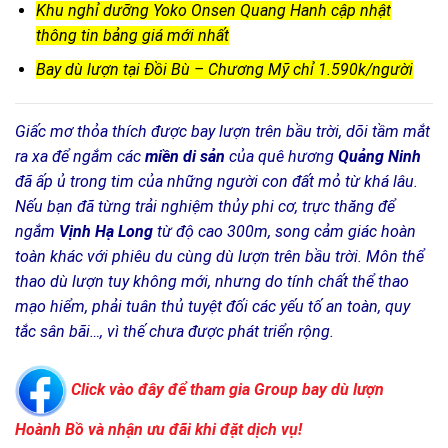
Khu nghỉ dưỡng Yoko Onsen Quang Hanh cập nhật
thông tin bảng giá mới nhất
Bay dù lượn tại Đồi Bù – Chương Mỹ chỉ 1.590k/người
Giấc mơ thỏa thích được bay lượn trên bầu trời, dõi tầm mắt
ra xa để ngắm các
miền di sản
của quê hương
Quảng Ninh
đã ấp ủ trong tim của những người con đất mỏ từ khá lâu.
Nếu bạn đã từng trải nghiệm thủy phi cơ, trực thăng để
ngắm
Vịnh Hạ Long
từ độ cao 300m, song cảm giác hoàn
toàn khác với phiêu du cùng dù lượn trên bầu trời. Môn thể
thao dù lượn tuy không mới, nhưng do tính chất thể thao
mạo hiểm, phải tuân thủ tuyệt đối các yếu tố an toàn, quy
tắc sân bãi…, vì thế chưa được phát triển rộng.
Click vào đây để tham gia Group bay dù lượn
Hoành Bồ và nhận ưu đãi khi đặt dịch vụ!