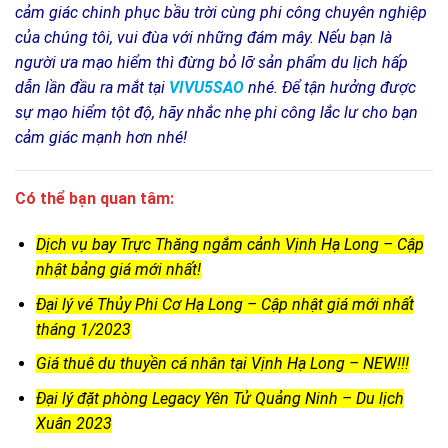
cảm giác chinh phục bầu trời cùng phi công chuyên nghiệp
của chúng tôi, vui đùa với những đám mây. Nếu bạn là
người ưa mạo hiểm thì đừng bỏ lỡ sản phẩm du lịch hấp
dẫn lần đầu ra mắt tại
VIVU5SAO
nhé. Để tận hưởng được
sự mạo hiểm tột độ, hãy nhắc nhẹ phi công lắc lư cho bạn
cảm giác mạnh hơn nhé!
Có thể bạn quan tâm:
Dịch vụ bay Trực Thăng ngắm cảnh Vịnh Hạ Long – Cập
nhật bảng giá mới nhất!
Đại lý vé Thủy Phi Cơ Hạ Long – Cập nhật giá mới nhất
tháng 1/2023
Giá thuê du thuyền cá nhân tại Vịnh Hạ Long – NEW!!!
Đại lý đặt phòng Legacy Yên Tử Quảng Ninh – Du lịch
Xuân 2023