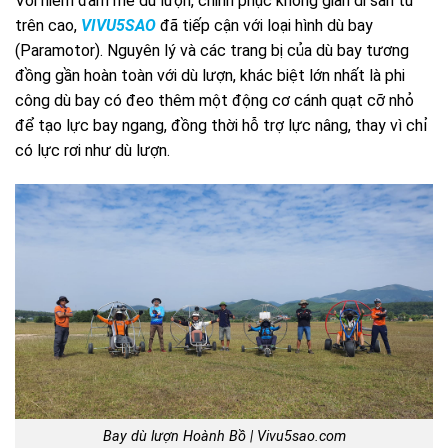
Với niềm đam mê dù lượn, chinh phục không gian di sản từ
trên cao,
VIVU5SAO
đã tiếp cận với loại hình dù bay
(Paramotor). Nguyên lý và các trang bị của dù bay tương
đồng gần hoàn toàn với dù lượn, khác biệt lớn nhất là phi
công dù bay có đeo thêm một động cơ cánh quạt cỡ nhỏ
để tạo lực bay ngang, đồng thời hỗ trợ lực nâng, thay vì chỉ
có lực rơi như dù lượn.
Bay dù lượn Hoành Bồ | Vivu5sao.com