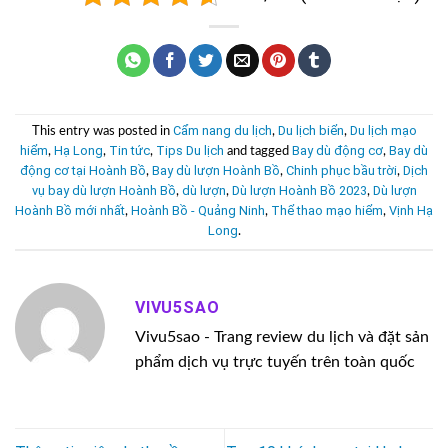
Cẩm nang du lịch
Du lịch biển
Du lịch mạo
This entry was posted in
,
,
hiểm
Hạ Long
Tin tức
Tips Du lịch
Bay dù động cơ
Bay dù
,
,
,
and tagged
,
động cơ tại Hoành Bồ
Bay dù lượn Hoành Bồ
Chinh phục bầu trời
Dịch
,
,
,
vụ bay dù lượn Hoành Bồ
dù lượn
Dù lượn Hoành Bồ 2023
Dù lượn
,
,
,
Hoành Bồ mới nhất
Hoành Bồ - Quảng Ninh
Thể thao mạo hiểm
Vịnh Hạ
,
,
,
Long
.
VIVU5SAO
Vivu5sao - Trang review du lịch và đặt sản
phẩm dịch vụ trực tuyến trên toàn quốc