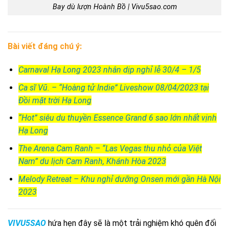
Bay dù lượn Hoành Bồ | Vivu5sao.com
Bài viết đáng chú ý:
Carnaval Hạ Long 2023 nhân dịp nghỉ lễ 30/4 – 1/5
Ca sĩ Vũ. – “Hoàng tử Indie” Liveshow 08/04/2023 tại
Đồi mặt trời Hạ Long
“Hot” siêu du thuyền Essence Grand 6 sao lớn nhất vịnh
Hạ Long
The Arena Cam Ranh – “Las Vegas thu nhỏ của Việt
Nam” du lịch Cam Ranh, Khánh Hòa 2023
Melody Retreat – Khu nghỉ dưỡng Onsen mới gần Hà Nội
2023
VIVU5SAO
hứa hẹn đây sẽ là một trải nghiệm khó quên đối