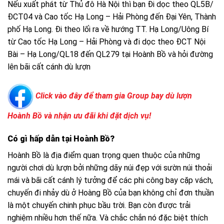
Nếu xuất phát từ Thủ đô Hà Nội thì bạn Đi dọc theo QL5B/
ĐCT04 và Cao tốc Hạ Long – Hải Phòng đến Đại Yên, Thành
phố Hạ Long. Đi theo lối ra về hướng TT. Hạ Long/Uông Bí
từ Cao tốc Hạ Long – Hải Phòng và đi dọc theo ĐCT Nội
Bài – Hạ Long/QL18 đến QL279 tại Hoành Bồ và hỏi đường
lên bãi cất cánh dù lượn
Click vào đây để tham gia Group bay dù lượn
Hoành Bồ và nhận ưu đãi khi đặt dịch vụ!
Có gì hấp dẫn tại Hoành Bồ?
Hoành Bồ là địa điểm quan trọng quen thuộc của những
người chơi dù lượn bởi những dãy núi đẹp với sườn núi thoải
mái và bãi cất cánh lý tưởng để các phi công bay cặp vách,
chuyến đi nhảy dù ở Hoàng Bồ của bạn không chỉ đơn thuần
là một chuyến chinh phục bầu trời.
Bạn còn được trải
nghiệm nhiều hơn thế nữa. Và chắc chắn nó đặc biệt thích