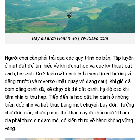
Bay dù lượn Hoành Bồ | Vivu5sao.com
Người chơi cần phải trải qua các quy trình cơ bản: Tập luyện
ở mặt đất để tìm hiểu về khí động học và các kỹ thuật cất
cánh, hạ cánh. Có 2 kiểu cất cánh là forward (mặt hướng về
đằng trước) và reverse (mặt quay về đằng sau). Khi gió đã
bơm căng cánh dù, sẽ chạy đà để cất cánh, hạ độ cao khi
tầm nhìn bị thu hẹp. Tiếp đến là học cất, hạ cánh ở những
triền dốc nhỏ và kết thúc bằng một chuyến bay đơn. Tưởng
như đơn giản, nhưng môn thể thao này đòi hỏi người tham
gia phải thực sự đam mê, có kiến thức về hàng không vững
vàng.