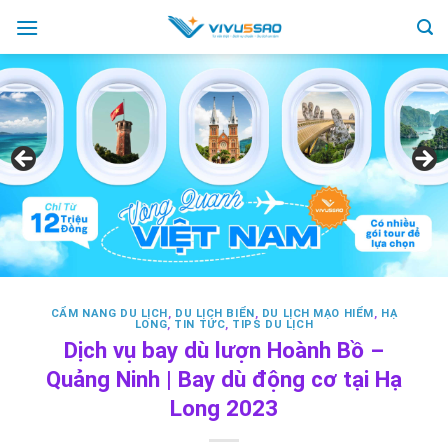
Skip
to
content
CẨM NANG DU LỊCH
,
DU LỊCH BIỂN
,
DU LỊCH MẠO HIỂM
,
HẠ
LONG
,
TIN TỨC
,
TIPS DU LỊCH
Dịch vụ bay dù lượn Hoành Bồ –
Quảng Ninh | Bay dù động cơ tại Hạ
Long 2023