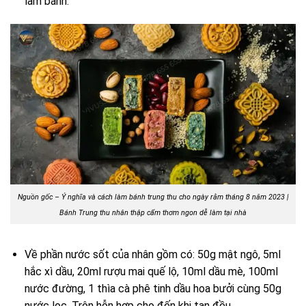
làm bánh.
Nguồn gốc – Ý nghĩa và cách làm bánh trung thu cho ngày rằm tháng 8 năm 2023 |
Bánh Trung thu nhân thập cẩm thơm ngon dễ làm tại nhà
Về phần nước sốt của nhân gồm có: 50g mật ngô, 5ml
hắc xì dầu, 20ml rượu mai quế lộ, 10ml dầu mè, 100ml
nước đường, 1 thìa cà phê tinh dầu hoa bưởi cùng 50g
nước lọc. Trộn hỗn hợp cho đến khi tan đều.