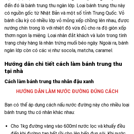
đến đó là bánh trung thu ngàn lớp.
Loại bánh trung thu này
có nguồn gốc từ Nhật Bản và một số tỉnh Trung Quốc.
Vỏ
bánh cầu kỳ có nhiều lớp vỏ mỏng xếp chồng lên nhau, được
nướng chín trong lò với nhiệt độ vừa đủ cho ra độ giòn xốp
thơm ngon lạ miệng.
Loại nhân đắt khách và luôn trong tình
trạng cháy hàng là nhân trứng muối béo ngậy. Ngoài ra, bánh
ngàn lớp còn có các vị như socola, matcha, caramel.
Hướng dẫn chi tiết cách làm bánh trung thu
tại nhà
Cách làm bánh trung thu nhân đậu xanh
HƯỚNG DẪN LÀM NƯỚC ĐƯỜNG ĐÚNG CÁCH
Bạn có thể áp dụng cách nấu nước đường này cho nhiều loại
bánh trung thu có nhân khác nhau:
Cho 1kg đường vàng vào 600ml nước lọc và khuấy đều
đến khi đường tan hết rồi cho lên bếp đun sôi. Khi nước