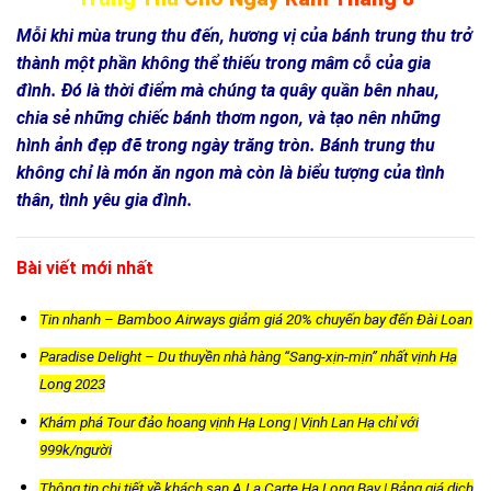
Mỗi khi mùa trung thu đến, hương vị của bánh trung thu trở
thành một phần không thể thiếu trong mâm cỗ của gia
đình. Đó là thời điểm mà chúng ta quây quần bên nhau,
chia sẻ những chiếc bánh thơm ngon, và tạo nên những
hình ảnh đẹp đẽ trong ngày trăng tròn. Bánh trung thu
không chỉ là món ăn ngon mà còn là biểu tượng của tình
thân, tình yêu gia đình.
Bài viết mới nhất
Tin nhanh – Bamboo Airways giảm giá 20% chuyến bay đến Đài Loan
Paradise Delight – Du thuyền nhà hàng “Sang-xịn-mịn” nhất vịnh Hạ
Long 2023
Khám phá Tour đảo hoang vịnh Hạ Long | Vịnh Lan Hạ chỉ với
999k/người
Thông tin chi tiết về khách sạn A La Carte Ha Long Bay | Bảng giá dịch