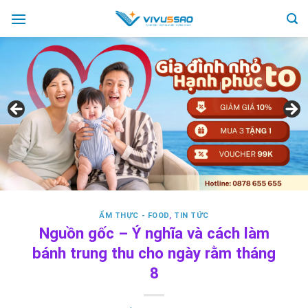
Skip
to
content
ẨM THỰC - FOOD
,
TIN TỨC
Nguồn gốc – Ý nghĩa và cách làm
bánh trung thu cho ngày rằm tháng
8