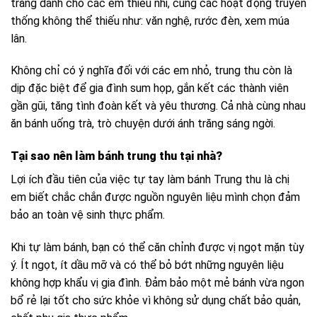
trăng dành cho các em thiếu nhi, cùng các hoạt động truyền
thống không thể thiếu như: văn nghệ, rước đèn, xem múa
lân.
Không chỉ có ý nghĩa đối với các em nhỏ, trung thu còn là
dịp đặc biệt để gia đình sum họp, gắn kết các thành viên
gần gũi, tăng tình đoàn kết và yêu thương. Cả nhà cùng nhau
ăn bánh uống trà, trò chuyện dưới ánh trăng sáng ngời.
Tại sao nên làm bánh trung thu tại nhà?
Lợi ích đầu tiên của việc tự tay làm bánh Trung thu là chị
em biết chắc chắn được nguồn nguyên liệu mình chọn đảm
bảo an toàn vệ sinh thực phẩm.
Khi tự làm bánh, bạn có thể căn chỉnh được vị ngọt mặn tùy
ý. Ít ngọt, ít dầu mỡ và có thể bỏ bớt những nguyên liệu
không hợp khẩu vị gia đình. Đảm bảo một mẻ bánh vừa ngon
bổ rẻ lại tốt cho sức khỏe vì không sử dụng chất bảo quản,