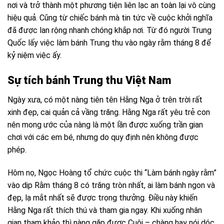
nơi và trở thành một phương tiện liên lạc an toàn lại vô cùng
hiệu quả. Cũng từ chiếc bánh mà tin tức về cuộc khởi nghĩa
đã được lan rộng nhanh chóng khắp nơi. Từ đó người Trung
Quốc lấy việc làm bánh Trung thu vào ngày rằm tháng 8 để
kỷ niệm việc ấy.
Sự tích bánh Trung thu Việt Nam
Ngày xưa, có một nàng tiên tên Hằng Nga ở trên trời rất
xinh đẹp, cai quản cả vầng trăng. Hằng Nga rất yêu trẻ con
nên mong ước của nàng là một lần được xuống trần gian
chơi với các em bé, nhưng do quy định nên không được
phép.
Hôm nọ, Ngọc Hoàng tổ chức cuộc thi “Làm bánh ngày rằm”
vào dịp Rằm tháng 8 có trăng tròn nhất, ai làm bánh ngon và
đẹp, lạ mắt nhất sẽ được trọng thưởng.
Điều này khiến
Hằng Nga rất thích thú và tham gia ngay. Khi xuống nhân
gian tham khảo thì nàng gặp được Cuội – chàng hay nói dóc,