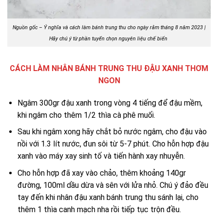
Nguồn gốc – Ý nghĩa và cách làm bánh trung thu cho ngày rằm tháng 8 năm 2023 |
Hãy chú ý từ phần tuyển chọn nguyên liệu chế biến
CÁCH LÀM NHÂN BÁNH TRUNG THU ĐẬU XANH THƠM
NGON
Ngâm 300gr đậu xanh trong vòng 4 tiếng để đậu mềm,
khi ngâm cho thêm 1/2 thìa cà phê muối.
Sau khi ngâm xong hãy chắt bỏ nước ngâm, cho đậu vào
nồi với 1.3 lít nước, đun sôi từ 5-7 phút. Cho hỗn hợp đậu
xanh vào máy xay sinh tố và tiến hành xay nhuyễn.
Cho hỗn hợp đã xay vào chảo, thêm khoảng 140gr
đường, 100ml dầu dừa và sên với lửa nhỏ. Chú ý đảo đều
tay đến khi nhân đậu xanh bánh trung thu sánh lại, cho
thêm 1 thìa canh mạch nha rồi tiếp tục trộn đều.