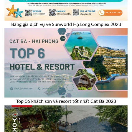
Bảng giá dịch vụ vé Sunworld Hạ Long Complex 2023
Top 06 khách sạn và resort tốt nhất Cát Bà 2023