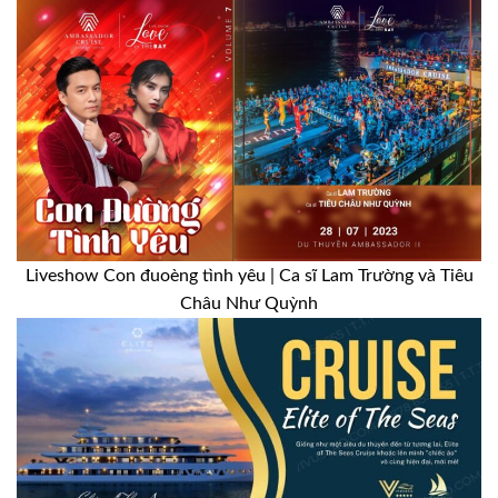
Liveshow Con đuoèng tình yêu | Ca sĩ Lam Trường và Tiêu
Châu Như Quỳnh