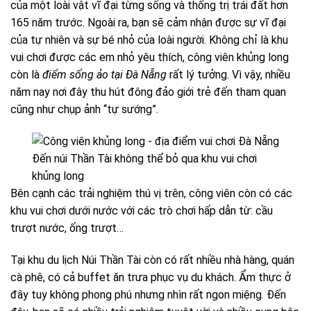
của một loài vật vĩ đại từng sống và thống trị trái đất hơn
165 năm trước. Ngoài ra, bạn sẽ cảm nhận được sự vĩ đại
của tự nhiên và sự bé nhỏ của loài người. Không chỉ là khu
vui chơi được các em nhỏ yêu thích, công viên khủng long
còn là
điểm sống ảo tại Đà Nẵng
rất lý tưởng. Vì vậy, nhiều
năm nay nơi đây thu hút đông đảo giới trẻ đến tham quan
cũng như chụp ảnh “tự sướng”.
Đến núi Thần Tài không thể bỏ qua khu vui chơi
khủng long
Bên cạnh các trải nghiệm thú vị trên, công viên còn có các
khu vui chơi dưới nước với các trò chơi hấp dẫn từ: cầu
trượt nước, ống trượt…
Tại khu du lịch Núi Thần Tài còn có rất nhiều nhà hàng, quán
cà phê, có cả buffet ăn trưa phục vụ du khách. Ẩm thực ở
đây tuy không phong phú nhưng nhìn rất ngon miệng. Đến