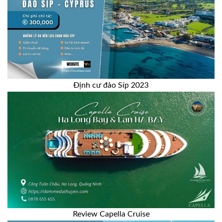
Định cư đảo Síp 2023
Review Capella Cruise