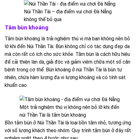
Núi Thần Tài – địa điểm vui chơi Đà Nẵng
không thể bỏ qua
Tắm bùn khoáng
Tắm bùn khoáng là trải nghiệm thú vị mà bạn không nên bỏ
lỡ khi đến Núi Thần Tài. Bùn không chỉ có tác dụng đẹp da
mà còn rất có ích cho sức khỏe. Tắm bùn là cách hữu hiệu
để cải thiện làn da, giải độc và giảm viêm chữa một số căn
bệnh trong cơ thể. Bùn khoáng ở núi Thần Tài là bùn tự
nhiên, chứa hàm lượng đa vi lượng khoáng và có tính sát
khuẩn cao.
Một trải nghiệm thú vị không nên bỏ lỡ khi đến
núi Thần Tài là tắm bùn khoáng
Bồn tắm bùn ở Núi Thần Tài là loại bồn tắm nhỏ, tương ứng
với số lượng khách theo nhóm. Quy trình tắm bùn ở đây rất
nghiêm ngặt theo 4 bước như sau: