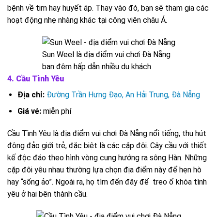
bệnh về tim hay huyết áp. Thay vào đó, bạn sẽ tham gia các
hoạt động nhẹ nhàng khác tại công viên châu Á.
Sun Weel là địa điểm vui chơi Đà Nẵng
ban đêm hấp dẫn nhiều du khách
4. Cầu Tình Yêu
Địa chỉ:
Đường Trần Hưng Đạo, An Hải Trung, Đà Nẵng
Giá vé:
miễn phí
Cầu Tình Yêu là địa điểm vui chơi Đà Nẵng nổi tiếng, thu hút
đông đảo giới trẻ, đặc biệt là các cặp đôi. Cây cầu với thiết
kế độc đáo theo hình vòng cung hướng ra sông Hàn. Những
cặp đôi yêu nhau thường lựa chọn địa điểm này để hẹn hò
hay “sống ảo”. Ngoài ra, họ tìm đến đây để treo ổ khóa tình
yêu ở hai bên thành cầu.