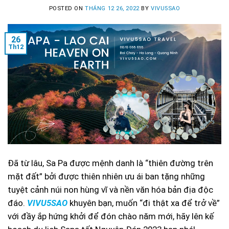
POSTED ON
THÁNG 12 26, 2022
BY
VIVU5SAO
26
Th12
Đã từ lâu, Sa Pa được mệnh danh là “thiên đường trên
mặt đất” bởi được thiên nhiên ưu ái ban tặng những
tuyệt cảnh núi non hùng vĩ và nền văn hóa bản địa độc
đáo.
VIVU5SAO
khuyên bạn, muốn “đi thật xa để trở về”
với đầy ắp hứng khởi để đón chào năm mới, hãy lên kế