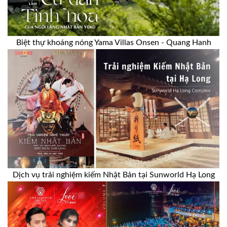
Biệt thự khoáng nóng Yama Villas Onsen - Quang Hanh
Dịch vụ trải nghiệm kiếm Nhật Bản tại Sunworld Hạ Long