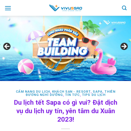
Skip
to
content
CẨM NANG DU LỊCH
,
KHÁCH SẠN - RESORT
,
SAPA
,
THIÊN
ĐƯỜNG NGHỈ DƯỠNG
,
TIN TỨC
,
TIPS DU LỊCH
Du lịch tết Sapa có gì vui? Đặt dịch
vụ du lịch uy tín, yên tâm du Xuân
2023!