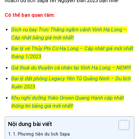
hoạch du lịch Sapa tết Nguyên Đán 2023 bạn nhé!
Có thể bạn quan tâm:
Dịch vụ bay Trực Thăng ngắm cảnh Vịnh Hạ Long –
Cập nhật bảng giá mới nhất!
Đại lý vé Thủy Phi Cơ Hạ Long – Cập nhật giá mới nhất
tháng 1/2023
Giá thuê du thuyền cá nhân tại Vịnh Hạ Long – NEW!!!
Đại lý đặt phòng Legacy Yên Tử Quảng Ninh – Du lịch
Xuân 2023
Khu nghỉ dưỡng Yoko Onsen Quang Hanh cập nhật
thông tin bảng giá mới nhất!
Nội dung bài viết
1. Phương tiện du lịch Sapa