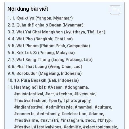
Nội dung bài viết
1. Kyaiktiyo (Yangon, Myanmar)
2. Quần thể chùa ở Bagan (Myanmar)
3. Wat Yai Chai Mongkhon (Ayutthaya, Thái Lan)
4. Wat Pho (Bangkok, Thái Lan)
5. Wat Phnom (Phnom Penh, Campuchia)
6. Kek Lok Si (Penang, Malaysia)
7. Wat Xieng Thong (Luang Prabang, Lào)
8. Pha That Luang (Viêng Chăn, Lào)
9. Borobudur (Magelang, Indonesia)
10. Pura Besakih (Bali, Indonesia)
Hashtag nổi bật: #Asean, #dongnama,
#musicfestival, #art, #techno, #livemusic,
#festivalfashion, #party, #photography,
#indianfestival, #edmlifestyle, #mumbai, #culture,
#concerts, #edmfamily, #celebration, #dance,
#festivallife, #navratri, #instagram, #edc, #bhfyp,
#festival, #festivalvibes, #edmlife, #electronicmusic,