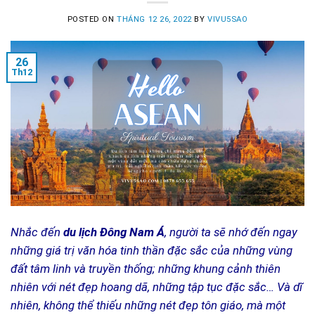
POSTED ON
THÁNG 12 26, 2022
BY
VIVU5SAO
26
Th12
Nhắc đến
du lịch Đông Nam Á
, người ta sẽ nhớ đến ngay
những giá trị văn hóa tinh thần đặc sắc của những vùng
đất tâm linh và truyền thống; những khung cảnh thiên
nhiên với nét đẹp hoang dã, những tập tục đặc sắc… Và dĩ
nhiên, không thể thiếu những nét đẹp tôn giáo, mà một