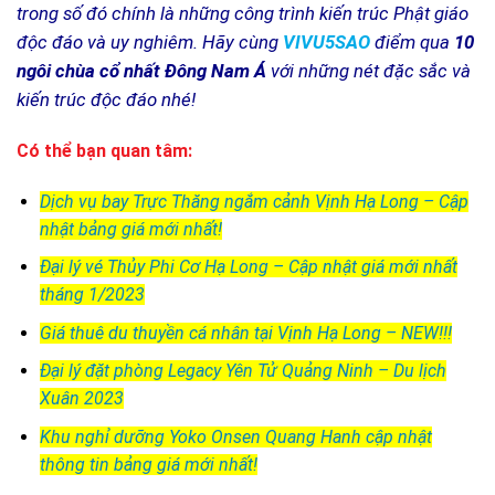
trong số đó chính là những công trình kiến trúc Phật giáo
độc đáo và uy nghiêm. Hãy cùng
VIVU5SAO
điểm qua
10
ngôi chùa cổ nhất Đông Nam Á
với những nét đặc sắc và
kiến trúc độc đáo nhé!
Có thể bạn quan tâm:
Dịch vụ bay Trực Thăng ngắm cảnh Vịnh Hạ Long – Cập
nhật bảng giá mới nhất!
Đại lý vé Thủy Phi Cơ Hạ Long – Cập nhật giá mới nhất
tháng 1/2023
Giá thuê du thuyền cá nhân tại Vịnh Hạ Long – NEW!!!
Đại lý đặt phòng Legacy Yên Tử Quảng Ninh – Du lịch
Xuân 2023
Khu nghỉ dưỡng Yoko Onsen Quang Hanh cập nhật
thông tin bảng giá mới nhất!