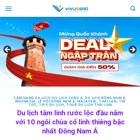
Skip
to
content
CẨM NANG DU LỊCH
,
DU LỊCH CHÂU Á
,
DU LỊCH ĐÔNG NAM Á
,
INDONESIA
,
LỄ HỘI ĐÔNG NAM Á
,
MALAYSIA
,
THÁI LAN
,
TIN
TỨC
,
TIPS DU LỊCH
,
TOUR DU LỊCH THÁI LAN
Du lịch tâm linh rước lộc đầu năm
với 10 ngôi chùa cổ linh thiêng bậc
nhất Đông Nam Á