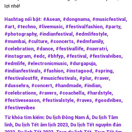
lợi nhé!
Hashtag nổi bật: #Asean, #dongnama, #musicfestival,
#art, #techno, #livemusic, #festivalfashion, #party,
#photography, #indianfestival, #edmlifestyle,
#mumbai, #culture, #concerts, #edmfamily,
#celebration, #dance, #festivallife, #navratri,
#instagram, #edc, #bhfyp, #festival, #festivalvibes,
#edmlife, #electronicmusic, #durgapuja,
#indianfestivals, #fashion, #instagood, #spring,
#festivaloutfit, #musicfestivals, #plur, #raver,
#dussehra, #concert, #handmade, #indian,
#celebrations, #ravers, #coachella, #hardstyle,
#festiveseason, #festivalstyle, #raves, #goodvibes,
#festivevibes
Từ khóa tìm kiếm: Du lịch Đông Nam Á, Du lịch Tâm
linh, Du lịch Tết âm lịch 2023, Du lịch Tết nguyên đán