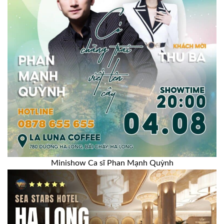
Minishow Ca sĩ Phan Mạnh Quỳnh