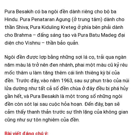
Pura Besakih có ba ngôi đền dành riêng cho bộ ba
Hindu. Pura Penataran Agung (ở trung tâm) dành cho
thần Shiva; Pura Kiduling Kreteg ở phía bên phải dành
cho Brahma – đấng sáng tạo và Pura Batu Madeg đại
diện cho Vishnu – thần bảo quản.
Ngôi đền được lợp bằng những sợi lá cọ, trải qua ngàn
năm màu lá trở nên đen nhánh, phai một màu cũ kỷ rêu
mốc thâm u làm tăng thêm cái linh thiêng kỳ bí của
đền. Trước đây, vào năm 1963, sau sự phun trào của núi
lửa dường như tất cả số đền chùa ở đây đều bị phá hủy
gần hết, và Pura Besakih là một trong số những ngôi
đền còn sót lại sau cuộc hỏa hoạn. Đến đây, bạn sẽ
cảm thấy thanh thản trước sự tĩnh lặng của không gian
cũng như sự tôn nghiêm của đền.
Bài viết đáng chú ý: