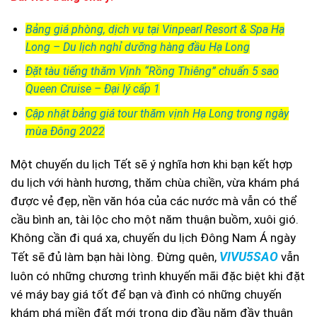
Bảng giá phòng, dịch vụ tại Vinpearl Resort & Spa Hạ
Long – Du lịch nghỉ dưỡng hàng đầu Hạ Long
Đặt tàu tiếng thăm Vịnh “Rồng Thiêng” chuẩn 5 sao
Queen Cruise – Đại lý cấp 1
Cập nhật bảng giá tour thăm vịnh Hạ Long trong ngày
mùa Đông 2022
Một chuyến du lịch Tết sẽ ý nghĩa hơn khi bạn kết hợp
du lịch với hành hương, thăm chùa chiền, vừa khám phá
được vẻ đẹp, nền văn hóa của các nước mà vẫn có thể
cầu bình an, tài lộc cho một năm thuận buồm, xuôi gió.
Không cần đi quá xa, chuyến du lịch Đông Nam Á ngày
Tết sẽ đủ làm bạn hài lòng. Đừng quên,
VIVU5SAO
vẫn
luôn có những chương trình khuyến mãi đặc biệt khi đặt
vé máy bay giá tốt để bạn và đình có những chuyến
khám phá miền đất mới trong dịp đầu năm đầy thuận