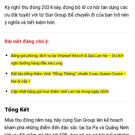
Kỳ nghỉ thu đông 2024 này, đừng bỏ lỡ cơ hội tận dụng các
ưu đãi tuyệt vời từ Sun Group để chuyến đi của bạn trở nên
ý nghĩa và tiết kiệm hơn.
Bài viết đáng chú ý:
Bảng giá phòng, dịch vụ tại Vinpearl Resort & Spa Lan Hạ – Du lịch
nghỉ dưỡng hàng đầu Hạ Long
Đặt tàu tiếng thăm Vịnh “Rồng Thiêng” chuẩn 5 sao Queen Cruise –
Đại lý cấp 1
Cập nhật bảng giá tour thăm vịnh Lan Hạ trong ngày 2024
Tổng Kết
Mùa thu đông năm nay, hãy cùng Sun Group lên kế hoạch
khám phá những điểm đến đặc sắc tại Sa Pa và Quảng Ninh.