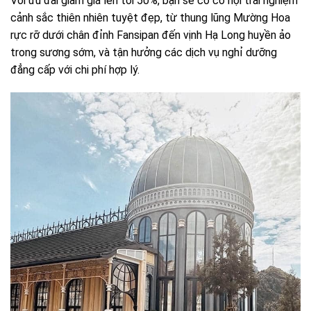
Với ưu đãi giảm giá lên tới 50%, bạn sẽ có cơ hội trải nghiệm
cảnh sắc thiên nhiên tuyệt đẹp, từ thung lũng Mường Hoa
rực rỡ dưới chân đỉnh Fansipan đến vịnh Hạ Long huyền ảo
trong sương sớm, và tận hưởng các dịch vụ nghỉ dưỡng
đẳng cấp với chi phí hợp lý.