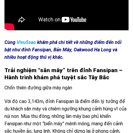
Cùng
Vivu5sao
khám phá chi tiết về những điểm đến nổi
bật như đỉnh Fansipan, Bản Mây, Oakwood Ha Long và
nhiều hoạt động thú vị khác.
Trải nghiệm “săn mây” trên đỉnh Fansipan –
Hành trình khám phá tuyệt sắc Tây Bắc
Chốn thiên đường giữa mây ngàn
Với độ cao 3,143m, đỉnh Fansipan là điểm đến lý tưởng để
du khách săn mây và chiêm ngưỡng khung cảnh hùng vĩ của
núi non. Mùa thu đông, những làn mây bao phủ khiến
Fansipan như một “biển mây” mênh mông, mang đến cảnh
sắc huyền ảo, lung linh. Không chỉ dừng lại ở phong cảnh,