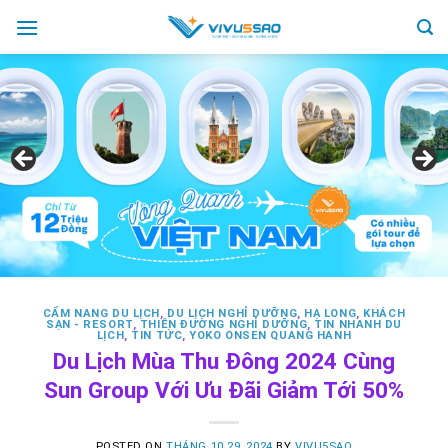
Skip
to
content
CẨM NANG DU LỊCH
,
DU LỊCH NGHỈ DƯỠNG
,
HẠ LONG
,
KHÁCH
SẠN - RESORT
,
THIÊN ĐƯỜNG NGHỈ DƯỠNG
,
TIN NHANH DU
LỊCH
,
TIN TỨC
,
YOKO ONSEN QUANG HANH
Du Lịch Mùa Thu Đông 2024 Cùng
Sun Group Với Ưu Đãi Giảm Tới 50%
POSTED ON
THÁNG 10 29, 2024
BY
VIVU5SAO