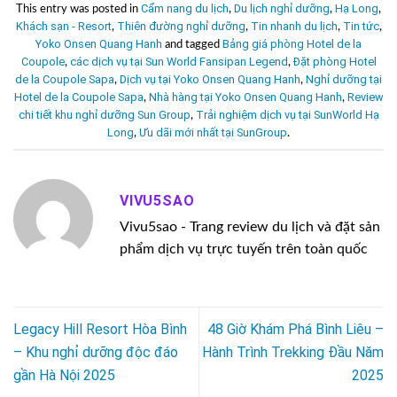
Cẩm nang du lịch
Du lịch nghỉ dưỡng
Hạ Long
This entry was posted in
,
,
,
Khách sạn - Resort
Thiên đường nghỉ dưỡng
Tin nhanh du lịch
Tin tức
,
,
,
,
Yoko Onsen Quang Hanh
Bảng giá phòng Hotel de la
and tagged
Coupole
các dịch vụ tại Sun World Fansipan Legend
Đặt phòng Hotel
,
,
de la Coupole Sapa
Dịch vụ tại Yoko Onsen Quang Hanh
Nghỉ dưỡng tại
,
,
Hotel de la Coupole Sapa
Nhà hàng tại Yoko Onsen Quang Hanh
Review
,
,
chi tiết khu nghỉ dưỡng Sun Group
Trải nghiệm dịch vụ tại SunWorld Hạ
,
Long
Ưu dãi mới nhất tại SunGroup
,
.
VIVU5SAO
Vivu5sao - Trang review du lịch và đặt sản
phẩm dịch vụ trực tuyến trên toàn quốc
Legacy Hill Resort Hòa Bình
48 Giờ Khám Phá Bình Liêu –
– Khu nghỉ dưỡng độc đáo
Hành Trình Trekking Đầu Năm
gần Hà Nội 2025
2025