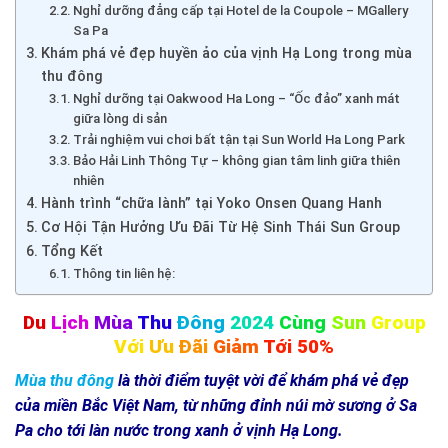
Nghỉ dưỡng đẳng cấp tại Hotel de la Coupole – MGallery
Sa Pa
Khám phá vẻ đẹp huyền ảo của vịnh Hạ Long trong mùa
thu đông
Nghỉ dưỡng tại Oakwood Ha Long – “Ốc đảo” xanh mát
giữa lòng di sản
Trải nghiệm vui chơi bất tận tại Sun World Ha Long Park
Bảo Hải Linh Thông Tự – không gian tâm linh giữa thiên
nhiên
Hành trình “chữa lành” tại Yoko Onsen Quang Hanh
Cơ Hội Tận Hưởng Ưu Đãi Từ Hệ Sinh Thái Sun Group
Tổng Kết
Thông tin liên hệ:
Du
Lịch
Mùa
Thu
Đông
2024
Cùng
Sun
Group
Với
Ưu
Đãi
Giảm
Tới 50%
Mùa thu đông
là thời điểm tuyệt vời để khám phá vẻ đẹp
của miền Bắc Việt Nam, từ những đỉnh núi mờ sương ở Sa
Pa cho tới làn nước trong xanh ở vịnh Hạ Long.