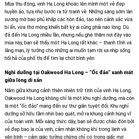
Mùa thu đông, vịnh Hạ Long khoác lên mình một vẻ đẹp
huyền ảo, tựa như bước ra từ tranh vẽ. Những sáng sớm làn
sương mờ bao phủ khắp các hòn đảo, tạo nên cảnh sắc vừa
bí ẩn, vừa thơ mộng khiến bất kỳ ai cũng phải nao lòng. Dù
đã đến Hạ Long nhiều lần, nhưng nếu ghé thăm nơi đây vào
mùa này, bạn sẽ thấy một Hạ Long rất khác – thanh tĩnh và
lãng mạn, lý tưởng cho những ai muốn tạm rời xa nhịp sống
hối hả của phố thị để tìm lại chút bình yên.
Nghỉ dưỡng tại Oakwood Ha Long – “Ốc đảo” xanh mát
giữa lòng di sản
Nằm giữa khung cảnh thiên nhiên trữ tình của vịnh Hạ Long,
Oakwood Ha Long không chỉ là một khu nghỉ dưỡng, mà còn
là một “ốc đảo” mang đến sự thư giãn tuyệt đối. Khu nghỉ
dưỡng sở hữu tầm nhìn bao quát, mở ra khung cảnh hùng vĩ
của toàn vịnh. Mỗi sáng thức dậy, bạn sẽ được chào đón bởi
vẻ đẹp bao la của vịnh, cảm nhận không khí trong lành và
yên bình – cảm giác tưởng chừng chỉ có trong giấc mơ.