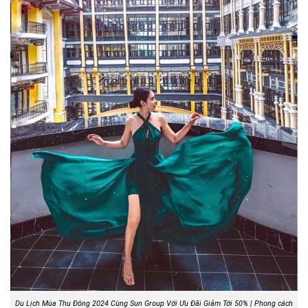
Du Lịch Mùa Thu Đông 2024 Cùng Sun Group Với Ưu Đãi Giảm Tới 50% | Phong cách