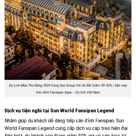
Du Lịch Mùa Thu Đông 2024 Cùng Sun Group Với Ưu Đãi Giảm Tới 50% | Săn mây
trên đỉnh Fansipan Sapa – Du lịch Việt Nam
Dịch vụ tiện nghi tại Sun World Fansipan Legend
Nhằm giúp du khách dễ dàng tiếp cận đỉnh Fansipan, Sun
World Fansipan Legend cung cấp dịch vụ cáp treo hiện đại.
Đặc biệt, du khách còn được giảm 50% giá vé cáp treo từ