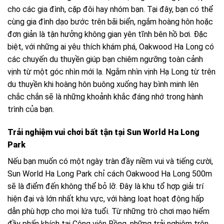
cho các gia đình, cặp đôi hay nhóm bạn. Tại đây, bạn có thể
cùng gia đình dạo bước trên bãi biển, ngắm hoàng hôn hoặc
đơn giản là tận hưởng không gian yên tĩnh bên hồ bơi. Đặc
biệt, với những ai yêu thích khám phá, Oakwood Ha Long có
các chuyến du thuyền giúp bạn chiêm ngưỡng toàn cảnh
vịnh từ một góc nhìn mới lạ. Ngắm nhìn vịnh Hạ Long từ trên
du thuyền khi hoàng hôn buông xuống hay bình minh lên
chắc chắn sẽ là những khoảnh khắc đáng nhớ trong hành
trình của bạn.
Trải nghiệm vui chơi bất tận tại Sun World Ha Long
Park
Nếu bạn muốn có một ngày tràn đầy niềm vui và tiếng cười,
Sun World Ha Long Park chỉ cách Oakwood Ha Long 500m
sẽ là điểm đến không thể bỏ lỡ. Đây là khu tổ hợp giải trí
hiện đại và lớn nhất khu vực, với hàng loạt hoạt động hấp
dẫn phù hợp cho mọi lứa tuổi. Từ những trò chơi mạo hiểm
đầy phấn khích tại Công viên Rồng, những trải nghiệm trên