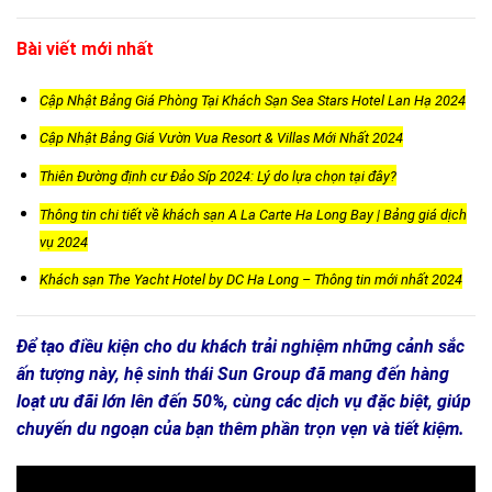
Bài viết mới nhất
Cập Nhật Bảng Giá Phòng Tại Khách Sạn Sea Stars Hotel Lan Hạ 2024
Cập Nhật Bảng Giá Vườn Vua Resort & Villas Mới Nhất 2024
Thiên Đường định cư Đảo Síp 2024: Lý do lựa chọn tại đây?
Thông tin chi tiết về khách sạn A La Carte Ha Long Bay | Bảng giá dịch
vụ 2024
Khách sạn The Yacht Hotel by DC Ha Long – Thông tin mới nhất 2024
Để tạo điều kiện cho du khách trải nghiệm những cảnh sắc
ấn tượng này, hệ sinh thái Sun Group đã mang đến hàng
loạt ưu đãi lớn lên đến 50%, cùng các dịch vụ đặc biệt, giúp
chuyến du ngoạn của bạn thêm phần trọn vẹn và tiết kiệm.