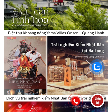
Biệt thự khoáng nóng Yama Villas Onsen - Quang Hanh
Dịch vụ trải nghiệm kiếm Nhật Bản tại Sunworld Hạ Long