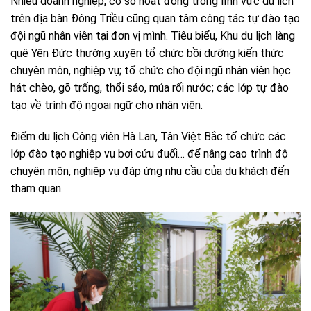
Nhiều doanh nghiệp, cơ sở hoạt động trong lĩnh vực du lịch
trên địa bàn Đông Triều cũng quan tâm công tác tự đào tạo
đội ngũ nhân viên tại đơn vị mình. Tiêu biểu, Khu du lịch làng
quê Yên Đức thường xuyên tổ chức bồi dưỡng kiến thức
chuyên môn, nghiệp vụ; tổ chức cho đội ngũ nhân viên học
hát chèo, gõ trống, thổi sáo, múa rối nước; các lớp tự đào
tạo về trình độ ngoại ngữ cho nhân viên.
Điểm du lịch Công viên Hà Lan, Tân Việt Bắc tổ chức các
lớp đào tạo nghiệp vụ bơi cứu đuối… để nâng cao trình độ
chuyên môn, nghiệp vụ đáp ứng nhu cầu của du khách đến
tham quan.