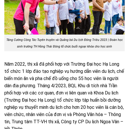
Tăng Cường Công Tác Tuyên truyền và Quảng bá Du lịch Đông Triều 2023 | Đoàn học
sinh trường TH Hồng Thái Đông tổ chức buổi ngoại khóa cho học sinh
Năm 2022, thị xã đã phối hợp với Trường Đại học Hạ Long
tổ chức 1 lớp đào tạo nghiệp vụ hướng dẫn viên du lịch, chế
biến món ăn và pha chế đồ uống cho 55 học viên là người
dân địa phương. Tháng 4/2023, BQL Khu di tích nhà Trần
phối hợp với các cơ quan, đơn vị liên quan và Khoa Du lịch
(Trường Đại học Hạ Long) tổ chức lớp tập huấn bồi dưỡng
nghiệp vụ thuyết minh du lịch cho hơn 20 học viên là cán bộ,
viên chức, nhân viên của đơn vị và Phòng Văn hóa – Thông
tin, Trung tâm TT-VH thị xã, Công ty CP Du lịch Ngọa Vân –
Hồ Thiên.