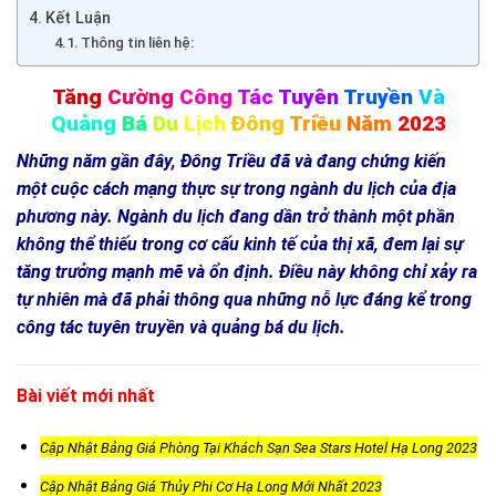
Kết Luận
Thông tin liên hệ:
Tăng
Cường
Công
Tác
Tuyên
Truyền
Và
Quảng
Bá
Du
Lịch
Đông
Triều
Năm
2023
Những năm gần đây, Đông Triều đã và đang chứng kiến
một cuộc cách mạng thực sự trong ngành du lịch của địa
phương này. Ngành du lịch đang dần trở thành một phần
không thể thiếu trong cơ cấu kinh tế của thị xã, đem lại sự
tăng trưởng mạnh mẽ và ổn định. Điều này không chỉ xảy ra
tự nhiên mà đã phải thông qua những nỗ lực đáng kể trong
công tác tuyên truyền và quảng bá du lịch.
Bài viết mới nhất
Cập Nhật Bảng Giá Phòng Tại Khách Sạn Sea Stars Hotel Hạ Long 2023
Cập Nhật Bảng Giá Thủy Phi Cơ Hạ Long Mới Nhất 2023