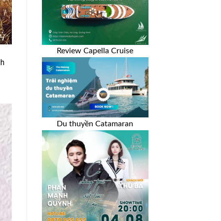
Review Capella Cruise
ch
Du thuyền Catamaran