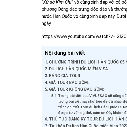
“
Xứ sở Kim Chi
” vô cùng xinh đẹp với cả 
phương Đông đặc trưng độc đáo và thưởng
nước Hàn Quốc vô cùng xinh đẹp này. Dưới
ngày.
https://www.youtube.com/watch?v=ISlS
Nội dung bài viết
CHƯƠNG TRÌNH DU LỊCH HÀN QUỐC 05 
DU LỊCH HÀN QUỐC MIỄN VISA
BẢNG GIÁ TOUR
GIÁ TOUR BAO GỒM:
GIÁ TOUR KHÔNG BAO GỒM:
Trong bài viết sau VIVU5SAO sẽ cũng cấp
trong bài viết này như tiêu đề đã nhắc đế
trình chi tiết Tour du lịch Hàn Quốc 05 N
được tư vấn cụ thể, cảm ơn Qúy khách đ
THỦ TỤC ĐĂNG KÝ TOUR DU LỊCH HÀN Q
Từ khóa Du lịch Hàn Quốc miễn Visa 2022