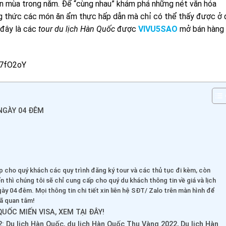
bốn mùa trong năm. Để “cùng nhau” khám phá những nét văn hóa
 thức các món ăn ẩm thực hấp dẫn mà chỉ có thể thấy được ở 
 đây là các
tour
du lịch Hàn Quốc
được
VIVU5SAO
mở bán hàng
C7fO2oY
NGÀY 04 ĐÊM
 cho quý khách các quy trình đăng ký tour và các thủ tục đi kèm, còn
n thì chúng tôi sẽ chỉ cung cấp cho quý du khách thông tin về giá và lịch
gày 04 đêm. Mọi thông tin chi tiết xin liên hệ SĐT/ Zalo trên màn hình để
ã quan tâm!
UỐC MIẾN VISA, XEM TẠI ĐÂY!
: Du lịch Hàn Quốc, du lịch Hàn Quốc Thu Vàng 2022, Du lịch Hàn