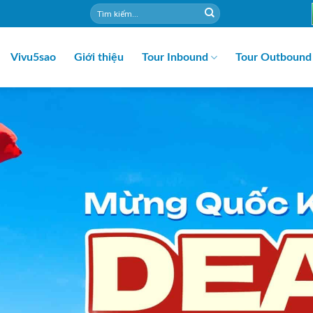
Vivu5sao
Giới thiệu
Tour Inbound
Tour Outbound