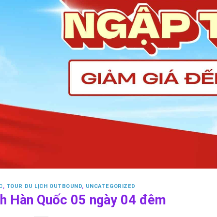
C
,
TOUR DU LỊCH OUTBOUND
,
UNCATEGORIZED
ịch Hàn Quốc 05 ngày 04 đêm