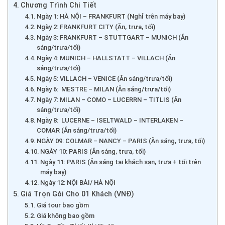
Chương Trình Chi Tiết
Ngày 1: HÀ NỘI – FRANKFURT (Nghỉ trên máy bay)
Ngày 2: FRANKFURT CITY (Ăn, trưa, tối)
Ngày 3: FRANKFURT – STUTTGART – MUNICH (Ăn
sáng/trưa/tối)
Ngày 4: MUNICH – HALLSTATT – VILLACH (Ăn
sáng/trưa/tối)
Ngày 5: VILLACH – VENICE (Ăn sáng/trưa/tối)
Ngày 6: MESTRE – MILAN (Ăn sáng/trưa/tối)
Ngày 7: MILAN – COMO – LUCERRN – TITLIS (Ăn
sáng/trưa/tối)
Ngày 8: LUCERNE – ISELTWALD – INTERLAKEN –
COMAR (Ăn sáng/trưa/tối)
NGÀY 09: COLMAR – NANCY – PARIS (Ăn sáng, trưa, tối)
NGÀY 10: PARIS (Ăn sáng, trưa, tối)
Ngày 11: PARIS (Ăn sáng tại khách sạn, trưa + tối trên
máy bay)
Ngày 12: NỘI BÀI/ HÀ NỘI
Giá Trọn Gói Cho 01 Khách (VNĐ)
Giá tour bao gồm
Giá không bao gồm