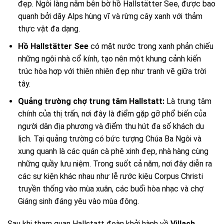
đẹp. Ngôi làng nằm bên bờ hồ Hallstätter See, được bao
quanh bởi dãy Alps hùng vĩ và rừng cây xanh với thảm
thực vật đa dạng.
Hồ Hallstätter See
có mặt nước trong xanh phản chiếu
những ngôi nhà cổ kính, tạo nên một khung cảnh kiến
trúc hòa hợp với thiên nhiên đẹp như tranh vẽ giữa trời
tây.
Quảng trường chợ trung tâm Hallstatt:
Là trung tâm
chính của thị trấn, nơi đây là điểm gặp gỡ phổ biến của
người dân địa phương và điểm thu hút đa số khách du
lịch. Tại quảng trường có bức tượng Chúa Ba Ngôi và
xung quanh là các quán cà phê xinh đẹp, nhà hàng cùng
những quầy lưu niệm. Trong suốt cả năm, nơi đây diễn ra
các sự kiện khác nhau như lễ rước kiệu Corpus Christi
truyền thống vào mùa xuân, các buổi hòa nhạc và chợ
Giáng sinh đáng yêu vào mùa đông.
Sau khi tham quan Hallstatt đoàn khởi hành về
Villach