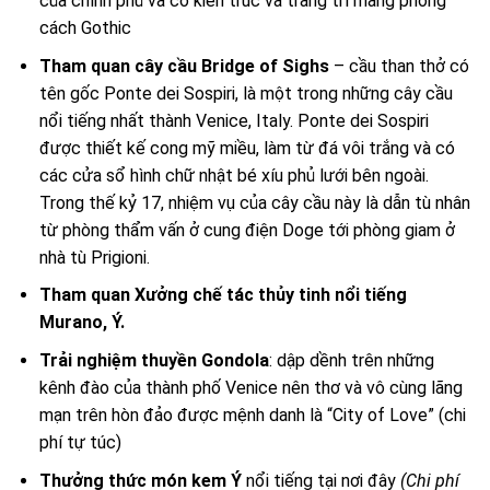
của chính phủ và có kiến trúc và trang trí mang phong
cách Gothic
Tham quan cây cầu Bridge of Sighs
– cầu than thở có
tên gốc Ponte dei Sospiri, là một trong những cây cầu
nổi tiếng nhất thành Venice, Italy. Ponte dei Sospiri
được thiết kế cong mỹ miều, làm từ đá vôi trắng và có
các cửa sổ hình chữ nhật bé xíu phủ lưới bên ngoài.
Trong thế kỷ 17, nhiệm vụ của cây cầu này là dẫn tù nhân
từ phòng thẩm vấn ở cung điện Doge tới phòng giam ở
nhà tù Prigioni.
Tham quan Xưởng chế tác thủy tinh nổi tiếng
Murano, Ý.
Trải nghiệm thuyền Gondola
: dập dềnh trên những
kênh đào của thành phố Venice nên thơ và vô cùng lãng
mạn trên hòn đảo được mệnh danh là “City of Love” (chi
phí tự túc)
Thưởng thức món kem Ý
nổi tiếng tại nơi đây
(Chi phí