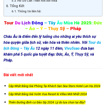
Hồ Sơ Cần Thiết Khi Xin Visa
Tổng Kết
Thông tin liên hệ:
Tour
Du
Lịch
Đông
– Tây
Âu
Mùa
Hè
2025:
Đức
–
Áo
–
Ý
–
Thụy
Sỹ –
Pháp
Châu Âu là điểm đến lý tưởng cho những ai yêu thích sự
hòa quyện giữa lịch sử, văn hóa và thiên nhiên. Với
Tour du
lịch Đông – Tây Âu
12 ngày 11 đêm,
Vivu5sao
đưa bạn
khám phá 5 quốc gia tuyệt đẹp: Đức, Áo, Ý, Thụy Sỹ, và
Pháp.
Bài viết mới nhất
Cập Nhật Bảng Giá Phòng Tại Khách Sạn Sea Stars Hotel Lan Hạ 2024
Cập Nhật Bảng Giá Vườn Vua Resort & Villas Mới Nhất 2024
Thiên Đường định cư Đảo Síp 2024: Lý do lựa chọn tại đây?