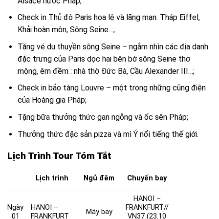
Alsace nước Pháp;
Check in Thủ đô Paris hoa lệ và lãng mạn: Tháp Eiffel,
Khải hoàn môn, Sông Seine…;
Tặng vé du thuyền sông Seine – ngắm nhìn các địa danh
đặc trưng của Paris dọc hai bên bờ sông Seine thơ
mộng, êm đềm : nhà thờ Đức Bà, Cầu Alexander III…;
Check in bảo tàng Louvre – một trong những cũng điện
của Hoàng gia Pháp;
Tặng bữa thưởng thức gan ngỗng và ốc sên Pháp;
Thưởng thức đặc sản pizza và mì Ý nổi tiếng thế giới.
Lịch Trình Tour Tóm Tắt
Lịch trình
Ngủ đêm
Chuyến bay
HANOI –
Ngày
HANOI –
FRANKFURT//
Máy bay
01
FRANKFURT
VN37 (23.10