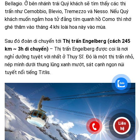
Bellagio.
Ở bên nhánh trái Quý khách sẽ tìm thấy các thị
trấn như Cernobbio, Blevio, Tremezzo và Nesso. Nếu Quý
khách muốn ngắm hoa tử đằng tím quanh hồ Como thì nhớ
ghé thăm vào tháng 4 khi loài hoa này vào mùa.
Sau đó đoàn di chuyển tới
Thị trấn Engelberg (cách 245
km ~ 3h di chuyển)
– Thị trấn Engelberg được coi là nơi
nghỉ dưỡng tuyệt vời nhất ở Thụy Sĩ. Đó là một thị trấn nhỏ,
nép mình dưới thung lũng xanh mướt, sát cạnh ngọn núi
tuyết nổi tiếng Titlis.