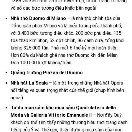
1386 với kiến trúc Gothic tuyệt đẹp, được trang trí bằng
vô số các bức tượng điêu khắc bên ngoài.
Nhà thờ Duomo di Milano
– là nhà thờ chính tòa của
Tổng giáo phận Milano và là biểu tượng của thành phố,
với 3.400 bức tượng điêu khắc, 200 bức phù điêu, 135
tòa tháp kim nhọn, 52 cột chính, 96 cánh cửa, tổng khối
lượng 325.000 tấn. Phải mất 6 thế kỷ mới hoàn thiện.
Hơn 80% du khách ghé nhà thờ Duomo khi đến Milan.
Đón 100.000 lượt khách/tuần
Quảng trường Piazaa del Duomo
Nhà hát La Scala
– là một trong những Nhà hát Opera
nổi tiếng và quan trọng nhất của thế giới (chụp hình bên
ngoài).
Tự do mua sắm khu mua sắm Quadrilatero della
Moda và Galleria Vittorio Emanuele II
– Nơi đây Quý
khách có thể tìm thấy những thương hiệu thời trang danh
tiếng của Ý và Thế giới, thiên đường mua sắm của mọi