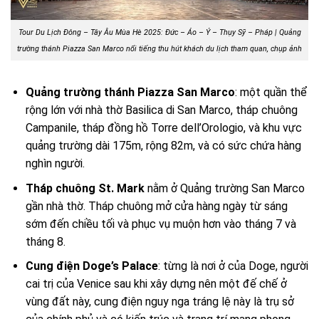
Tour Du Lịch Đông – Tây Âu Mùa Hè 2025: Đức – Áo – Ý – Thụy Sỹ – Pháp |
Quảng
trường thánh Piazza San Marco nổi tiếng thu hút khách du lịch tham quan, chụp ảnh
Quảng trường thánh Piazza San Marco
: một quần thể
rộng lớn với nhà thờ Basilica di San Marco, tháp chuông
Campanile, tháp đồng hồ Torre dell’Orologio, và khu vực
quảng trường dài 175m, rộng 82m, và có sức chứa hàng
nghìn người.
Tháp chuông St. Mark
nằm ở Quảng trường San Marco
gần nhà thờ. Tháp chuông mở cửa hàng ngày từ sáng
sớm đến chiều tối và phục vụ muộn hơn vào tháng 7 và
tháng 8.
Cung điện Doge’s Palace
: từng là nơi ở của Doge, người
cai trị của Venice sau khi xây dựng nên một đế chế ở
vùng đất này, cung điện nguy nga tráng lệ này là trụ sở