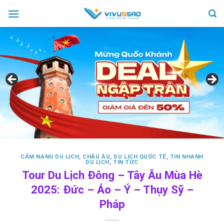
Skip
to
content
CẨM NANG DU LỊCH
,
CHÂU ÂU
,
DU LỊCH QUỐC TẾ
,
TIN NHANH
DU LỊCH
,
TIN TỨC
Tour Du Lịch Đông – Tây Âu Mùa Hè
2025: Đức – Áo – Ý – Thụy Sỹ –
Pháp