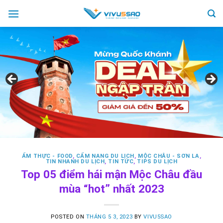
Skip
to
content
ẨM THỰC - FOOD
,
CẨM NANG DU LỊCH
,
MỘC CHÂU - SƠN LA
,
TIN NHANH DU LỊCH
,
TIN TỨC
,
TIPS DU LỊCH
Top 05 điểm hái mận Mộc Châu đầu
mùa “hot” nhất 2023
POSTED ON
THÁNG 5 3, 2023
BY
VIVU5SAO