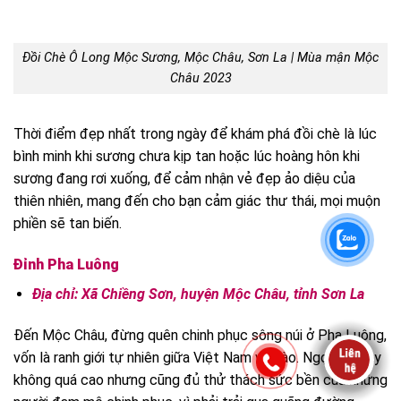
Đồi Chè Ô Long Mộc Sương, Mộc Châu, Sơn La | Mùa mận Mộc
Châu 2023
Thời điểm đẹp nhất trong ngày để khám phá đồi chè là lúc
bình minh khi sương chưa kịp tan hoặc lúc hoàng hôn khi
sương đang rơi xuống, để cảm nhận vẻ đẹp ảo diệu của
thiên nhiên, mang đến cho bạn cảm giác thư thái, mọi muộn
phiền sẽ tan biến.
Đỉnh Pha Luông
Địa chỉ: Xã Chiềng Sơn, huyện Mộc Châu, tỉnh Sơn La
Đến Mộc Châu, đừng quên chinh phục sông núi ở Pha Luông,
vốn là ranh giới tự nhiên giữa Việt Nam và Lào. Ngọn núi này
không quá cao nhưng cũng đủ thử thách sức bền của những