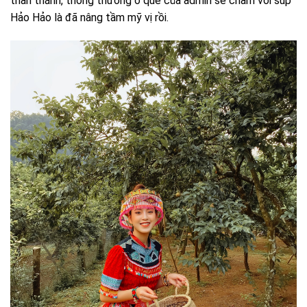
thần thánh, thông thường ở quê của admin sẽ chấm với súp
Hảo Hảo là đã nâng tầm mỹ vị rồi.