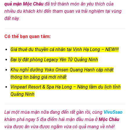
quả mận Mộc Châu
đã trở thành món ăn yêu thích của
nhiều du khách khi đến tham quan và trải nghiệm tại vùng
đất này.
Có thể bạn quan tâm:
Giá thuê du thuyền cá nhân tại Vịnh Hạ Long – NEW!!!
Đại lý đặt phòng Legacy Yên Tử Quảng Ninh
Khu nghỉ dưỡng Yoko Onsen Quang Hanh cập nhật
thông tin bảng giá mới nhất
Vinpearl Resort & Spa Hạ Long – Nâng tầm du lịch tỉnh
Quảng Ninh
Lại một mùa mận nữa đang đến rất gần rồi, cùng
Vivu5sao
khám phá ngay 5 địa điểm hái mận đầu mùa ở
Mộc Châu
vừa được ăn vừa được ngắm vừa có quả mang về nhé!