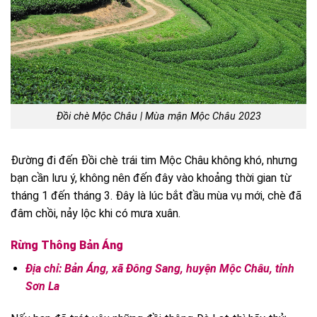
Đồi chè Mộc Châu | Mùa mận Mộc Châu 2023
Đường đi đến Đồi chè trái tim Mộc Châu không khó, nhưng
bạn cần lưu ý, không nên đến đây vào khoảng thời gian từ
tháng 1 đến tháng 3. Đây là lúc bắt đầu mùa vụ mới, chè đã
đâm chồi, nảy lộc khi có mưa xuân.
Rừng Thông Bản Áng
Địa chỉ: Bản Áng, xã Đông Sang, huyện Mộc Châu, tỉnh
Sơn La