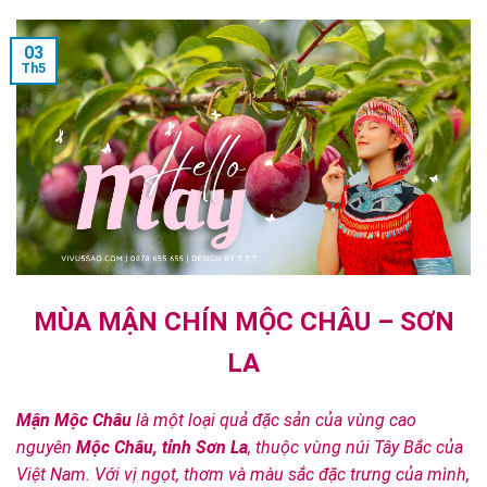
03
Th5
MÙA MẬN CHÍN MỘC CHÂU – SƠN
LA
Mận Mộc Châu
là một loại quả đặc sản của vùng cao
nguyên
Mộc Châu, tỉnh Sơn La
, thuộc vùng núi Tây Bắc của
Việt Nam. Với vị ngọt, thơm và màu sắc đặc trưng của mình,