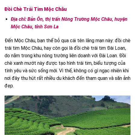
Đồi Chè Trái Tim Mộc Châu
Địa chỉ: Bản Ôn, thị trấn Nông Trường Mộc Châu, huyện
Mộc Châu, tỉnh Sơn La
Đến Mộc Châu, bạn thể bỏ qua cái tên lãng mạn này: đồi chè
trái tim Mộc Châu, hay còn gọi là đồi chè trái tim Đài Loan,
do nằm trong khu nông trường liên doanh với Đài Loan. Đồi
chè xanh mướt này được tạo hình trái tim, biểu tượng của
tình yêu và sức sống mới. Vì thế, không có gì ngạc nhiên khi
nơi đây thu hút rất nhiều du khách đến tham quan và săn ảnh
đẹp.