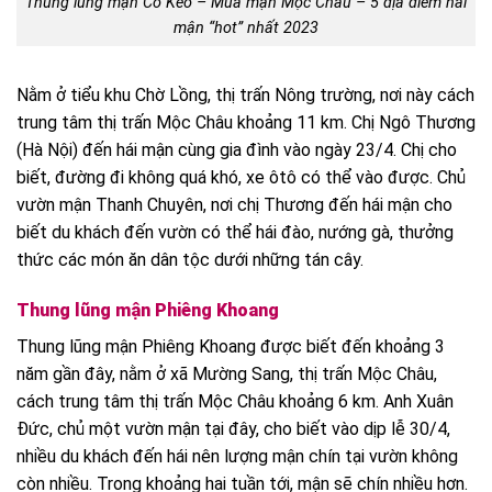
Thung lũng mận Co Kéo – Mùa mận Mộc Châu – 5 địa điểm hái
mận “hot” nhất 2023
Nằm ở tiểu khu Chờ Lồng, thị trấn Nông trường, nơi này cách
trung tâm thị trấn Mộc Châu khoảng 11 km. Chị Ngô Thương
(Hà Nội) đến hái mận cùng gia đình vào ngày 23/4. Chị cho
biết, đường đi không quá khó, xe ôtô có thể vào được. Chủ
vườn mận Thanh Chuyên, nơi chị Thương đến hái mận cho
biết du khách đến vườn có thể hái đào, nướng gà, thưởng
thức các món ăn dân tộc dưới những tán cây.
Thung lũng mận Phiêng Khoang
Thung lũng mận Phiêng Khoang được biết đến khoảng 3
năm gần đây, nằm ở xã Mường Sang, thị trấn Mộc Châu,
cách trung tâm thị trấn Mộc Châu khoảng 6 km. Anh Xuân
Đức, chủ một vườn mận tại đây, cho biết vào dịp lễ 30/4,
nhiều du khách đến hái nên lượng mận chín tại vườn không
còn nhiều. Trong khoảng hai tuần tới, mận sẽ chín nhiều hơn.