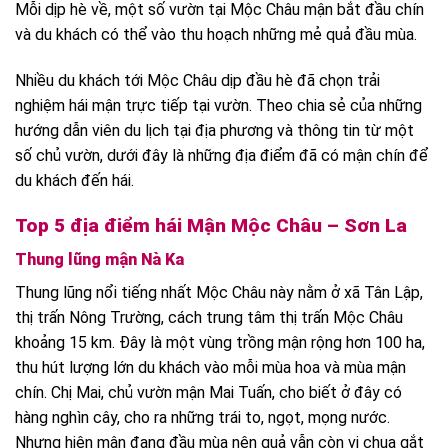
Mỗi dịp hè về, một số vườn tại Mộc Châu mận bắt đầu chín
và du khách có thể vào thu hoạch những mẻ quả đầu mùa.
Nhiều du khách tới Mộc Châu dịp đầu hè đã chọn trải
nghiệm hái mận trực tiếp tại vườn. Theo chia sẻ của những
hướng dẫn viên du lịch tại địa phương và thông tin từ một
số chủ vườn, dưới đây là những địa điểm đã có mận chín để
du khách đến hái.
Top 5 địa điểm hái Mận Mộc Châu – Sơn La
Thung lũng mận Nà Ka
Thung lũng nổi tiếng nhất Mộc Châu này nằm ở xã Tân Lập,
thị trấn Nông Trường, cách trung tâm thị trấn Mộc Châu
khoảng 15 km. Đây là một vùng trồng mận rộng hơn 100 ha,
thu hút lượng lớn du khách vào mỗi mùa hoa và mùa mận
chín. Chị Mai, chủ vườn mận Mai Tuấn, cho biết ở đây có
hàng nghìn cây, cho ra những trái to, ngọt, mọng nước.
Nhưng hiện mận đang đầu mùa nên quả vẫn còn vị chua gắt