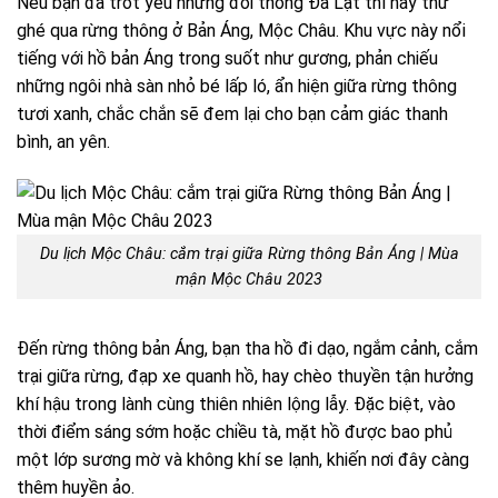
Nếu bạn đã trót yêu những đồi thông Đà Lạt thì hãy thử
ghé qua rừng thông ở Bản Áng, Mộc Châu. Khu vực này nổi
tiếng với hồ bản Áng trong suốt như gương, phản chiếu
những ngôi nhà sàn nhỏ bé lấp ló, ẩn hiện giữa rừng thông
tươi xanh, chắc chắn sẽ đem lại cho bạn cảm giác thanh
bình, an yên.
Du lịch Mộc Châu: cắm trại giữa Rừng thông Bản Áng | Mùa
mận Mộc Châu 2023
Đến rừng thông bản Áng, bạn tha hồ đi dạo, ngắm cảnh, cắm
trại giữa rừng, đạp xe quanh hồ, hay chèo thuyền tận hưởng
khí hậu trong lành cùng thiên nhiên lộng lẫy. Đặc biệt, vào
thời điểm sáng sớm hoặc chiều tà, mặt hồ được bao phủ
một lớp sương mờ và không khí se lạnh, khiến nơi đây càng
thêm huyền ảo.