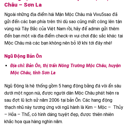
Châu – Sơn La
Ngoài những địa điểm hái Mận Mộc Châu mà Vivu5sao đã
gửi đến các bạn phía trên thì dù sao cũng mất công lên tận
vùng núi Tây Bắc của Việt Nam rồi, hãy để admin gửi thêm
đến bạn một vài địa điểm check-in vui chơi đặc sắc khác tại
Mộc Châu mà các bạn không nên bỏ lỡ khi tới đây nhé!
Ngũ Động Bản Ôn
Địa chỉ: Bản Ôn, thị trấn Nông Trường Mộc Châu, huyện
Mộc Châu, tỉnh Sơn La
Ngũ Động là hệ thống gồm 5 hang động bằng đá vôi ẩn sâu
dưới một ngọn núi, được người dân Mộc Châu phát hiện ra
sau đợt lũ lịch sử năm 2006 tại bản Ôn. Các hang động
thạch nhũ này tương ứng với ngũ hành là Kim – Mộc – Thủy
– Hỏa – Thổ, có hình dáng tuyệt đẹp, được thiên nhiên
khắc họa qua hàng nghìn năm.