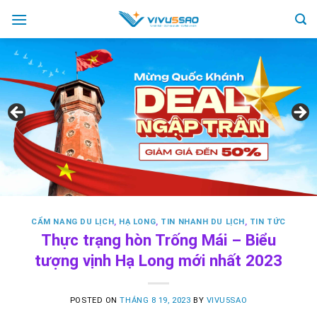
Skip
to
content
CẨM NANG DU LỊCH
,
HẠ LONG
,
TIN NHANH DU LỊCH
,
TIN TỨC
Thực trạng hòn Trống Mái – Biểu
tượng vịnh Hạ Long mới nhất 2023
POSTED ON
THÁNG 8 19, 2023
BY
VIVU5SAO