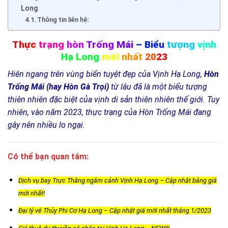
Long
Thông tin liên hệ:
Thực
trạng
hòn
Trống
Mái
– Biểu
tượng
vịnh
Hạ Long
mới
nhất
20
23
Hiên ngang trên vùng biển tuyệt đẹp của Vịnh Hạ Long,
Hòn
Trống Mái (hay Hòn Gà Trọi)
từ lâu đã là một biểu tượng
thiên nhiên đặc biệt của vịnh di sản thiên nhiên thế giới. Tuy
nhiên, vào năm 2023, thực trạng của Hòn Trống Mái đang
gây nên nhiều lo ngại.
Có thể bạn quan tâm:
Dịch vụ bay Trực Thăng ngắm cảnh Vịnh Hạ Long – Cập nhật bảng giá
mới nhất!
Đại lý vé Thủy Phi Cơ Hạ Long – Cập nhật giá mới nhất tháng 1/2023