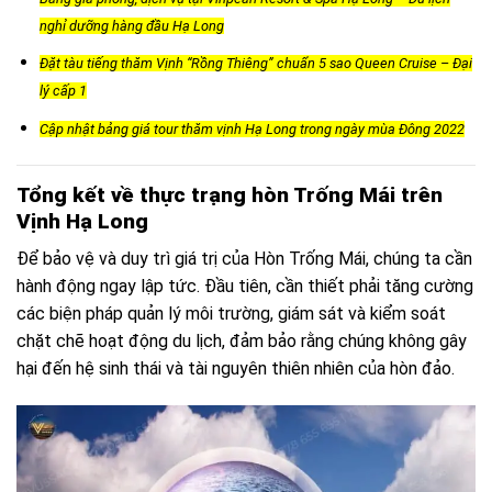
nghỉ dưỡng hàng đầu Hạ Long
Đặt tàu tiếng thăm Vịnh “Rồng Thiêng” chuẩn 5 sao Queen Cruise – Đại
lý cấp 1
Cập nhật bảng giá tour thăm vịnh Hạ Long trong ngày mùa Đông 2022
Tổng kết về thực trạng hòn Trống Mái trên
Vịnh Hạ Long
Để bảo vệ và duy trì giá trị của Hòn Trống Mái, chúng ta cần
hành động ngay lập tức. Đầu tiên, cần thiết phải tăng cường
các biện pháp quản lý môi trường, giám sát và kiểm soát
chặt chẽ hoạt động du lịch, đảm bảo rằng chúng không gây
hại đến hệ sinh thái và tài nguyên thiên nhiên của hòn đảo.