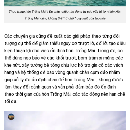
Thực trạng hòn Trống Mái | Do chịu nhiều tác động từ các yếu tố tự nhiên Hòn
Trống Mái cũng không thể “từ chối” quy luật của tạo hóa
Các chuyên gia cũng đề xuất các giải pháp theo từng đối
tượng cụ thể để giảm thiểu nguy cơ trượt lở, đổ lở, tạo điều
kiện thuận lợi cho việc ổn định hòn Trống Mái. Trong đó, có
thể dùng neo bảo vệ các khối trượt, bơm trám xi măng các
khe nứt, xây tường bê tông chịu lực hỗ trợ gia cố các vách
hang và hệ thống đê bao vòng quanh chân cụm đảo nhằm
giúp xử lý độ ổn định chân đế hòn Trống Mái…, không được
làm thay đổi cảnh quan và vẫn phải đảm bảo độ ổn định
theo thời gian của hòn Trống Mái, các tác động nên hạn chế
tối đa.