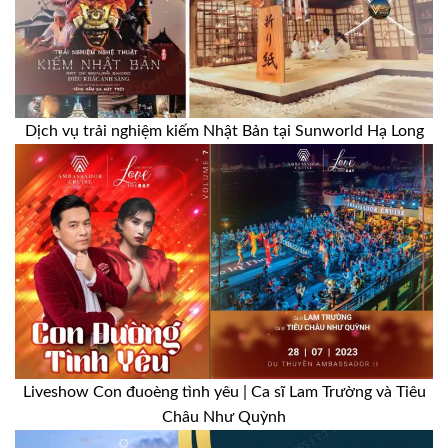
Dịch vụ trải nghiệm kiếm Nhật Bản tại Sunworld Hạ Long
Liveshow Con đuoèng tình yêu | Ca sĩ Lam Trường và Tiêu
Châu Như Quỳnh