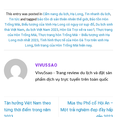
Cẩm nang du lịch
Hạ Long
Tin nhanh du lịch
This entry was posted in
,
,
,
Tin tức
bảo tồn di sản thiên nhiên thế giới
Bảo tồn Hòn
and tagged
,
Trống Mái
Biểu tượng của Vịnh Hạ Long có nguy cơ sụp đổ
Du lịch sinh
,
,
thái Việt Nam
du lịch Việt Nam 2023
Hòn Gà Trọi sẽ ra sao?
Thực trạng
,
,
,
của Hòn Trống Mái
Thực trạng hòn Trống Mái – Biểu tượng vịnh Hạ
,
Long mới nhất 2023
Tình hình thực tế của Hòn Gà Trọi trên vịnh Hạ
,
Long
tình trạng của Hòn Trống Mái hiện nay
,
.
VIVU5SAO
Vivu5sao - Trang review du lịch và đặt sản
phẩm dịch vụ trực tuyến trên toàn quốc
Tận hưởng Việt Nam theo
Mùa thu Phố cổ Hội An –
từng thời điểm trong năm
Một trải nghiệm đẹp đầy hấp
2023
dẫn 2023