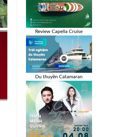
Review Capella Cruise
Du thuyền Catamaran