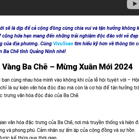
 sẽ là dịp để cả cộng đồng cùng chia vui và tận hưởng không k
ứ IV cũng hứa hẹn mang đến những trải nghiệm độc đáo với vẻ đẹp
ếng của địa phương. Cùng
Vivu5sao
tìm hiểu kỹ hơn về thông tin 
n Ba Chẽ tỉnh Quảng Ninh nhé!
a Vàng Ba Chẽ – Mừng Xuân Mới 2024
 bạn cùng nhau hòa mình vào không khí của lễ hội tuyệt vời – Hội
chỉ là sự kiện văn hóa độc đáo mà còn là cơ hội để tận hưởng tr
c trưng văn hóa độc đáo của Ba Chẽ.
an văn hóa đặc trưng của Ba Chẽ, nơi mà truyền thống và hiện đ
ạng và phong phú. Cảm nhận sự ấm áp của cộng đồng và sự hồn
ược kế thừa qua thời gian.