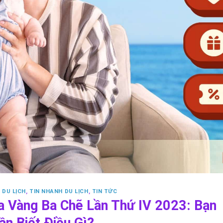
 DU LỊCH
,
TIN NHANH DU LỊCH
,
TIN TỨC
a Vàng Ba Chẽ Lần Thứ IV 2023: Bạn
ần Biết Điều Gì?