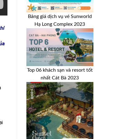
Bảng giá dịch vụ vé Sunworld
Hạ Long Complex 2023
hí
của
Top 06 khách sạn và resort tốt
nhất Cát Bà 2023
à
ại