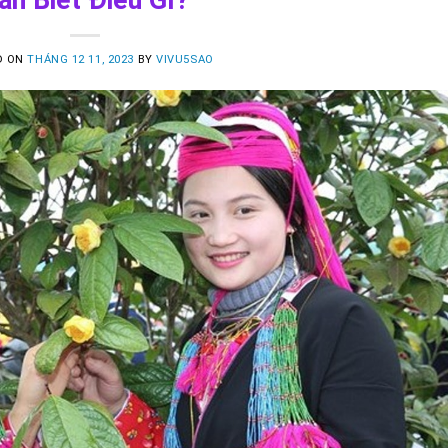
D ON
THÁNG 12 11, 2023
BY
VIVU5SAO