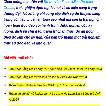
Chào mừng bạn đến với
Du thuyền 5 sao Alisa Premier
Cruise
, trải nghiệm định nghĩa mới về sự kiện sang trọng
đương đại. Nó không chỉ cung cấp dịch vụ du thuyền sang
trọng với tiêu chuẩn an toàn cao nhất mà còn là trải nghiệm
hoàn toàn độc đáo với hành trình được nghiên cứu kỹ
lưỡng, dịch vụ chu đáo, trang trí chân thực, đồ ăn ngon. …
Điều đó làm cho kỳ nghỉ của bạn trở thành một trải nghiệm
thực sự độc đáo và khó quên.
Bài viết mới nhất
Cập Nhật Bảng Giá Phòng Tại Khách Sạn Sea Stars Hotel Hạ Long 2024
Cập Nhật Bảng Giá Vườn Vua Resort & Villas Mới Nhất 2024
Thiên Đường định cư Đảo Síp 2024: Lý do lựa chọn tại đây?
Thông tin chi tiết về khách sạn A La Carte Ha Long Bay | Bảng giá dịch
vụ 2024