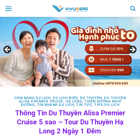
Skip
to
content
CẨM NANG DU LỊCH
,
DU LỊCH BIỂN
,
DU THUYỀN
,
DU THUYỀN
ALISA PREMIER CRUISE
,
HẠ LONG
,
THIÊN ĐƯỜNG NGHỈ
DƯỠNG
,
TIN NHANH DU LỊCH
,
TIN TỨC
,
TIPS DU LỊCH
Thông Tin Du Thuyền Alisa Premier
Cruise 5 sao – Tour Du Thuyền Hạ
Long 2 Ngày 1 Đêm