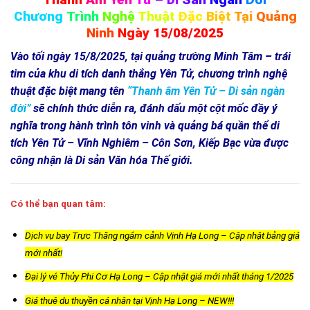
Chương
Trình
Nghệ
Thuật
Đặc
Biệt
Tại
Quảng
Ninh
Ngày
15/08/2025
Vào tối ngày 15/8/2025, tại quảng trường Minh Tâm – trái
tim của khu di tích danh thắng Yên Tử, chương trình nghệ
thuật đặc biệt mang tên
“Thanh âm Yên Tử – Di sản ngàn
đời”
sẽ chính thức diễn ra, đánh dấu một cột mốc đầy ý
nghĩa trong hành trình tôn vinh và quảng bá quần thể di
tích Yên Tử – Vĩnh Nghiêm – Côn Sơn, Kiếp Bạc vừa được
công nhận là Di sản Văn hóa Thế giới.
Có thể bạn quan tâm:
Dịch vụ bay Trực Thăng ngắm cảnh Vịnh Hạ Long – Cập nhật bảng giá
mới nhất!
Đại lý vé Thủy Phi Cơ Hạ Long – Cập nhật giá mới nhất tháng 1/2025
Giá thuê du thuyền cá nhân tại Vịnh Hạ Long – NEW!!!