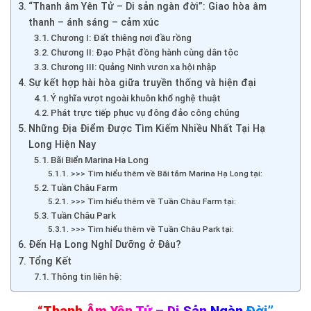
“Thanh âm Yên Tử – Di sản ngàn đời”: Giao hòa âm
thanh – ánh sáng – cảm xúc
Chương I: Đất thiêng nơi đầu rồng
Chương II: Đạo Phật đồng hành cùng dân tộc
Chương III: Quảng Ninh vươn xa hội nhập
Sự kết hợp hài hòa giữa truyền thống và hiện đại
Ý nghĩa vượt ngoài khuôn khổ nghệ thuật
Phát trực tiếp phục vụ đông đảo công chúng
Những Địa Điểm Được Tìm Kiếm Nhiều Nhất Tại Hạ
Long Hiện Nay
Bãi Biển Marina Ha Long
>>> Tìm hiểu thêm về Bãi tắm Marina Hạ Long tại:
Tuần Châu Farm
>>> Tìm hiểu thêm về Tuần Châu Farm tại:
Tuần Châu Park
>>> Tìm hiểu thêm về Tuần Châu Park tại:
Đến Hạ Long Nghỉ Dưỡng ở Đâu?
Tổng Kết
Thông tin liên hệ:
“Thanh
Âm
Yên
Tử
– Di
Sản
Ngàn
Đời”