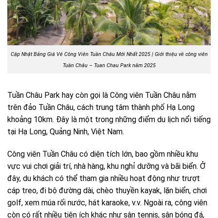
Cập Nhật Bảng Giá Vé Công Viên Tuần Châu Mới Nhất 2025 | Giới thiệu về công viên
Tuần Châu – Tuan Chau Park năm 2025
Tuần Châu Park hay còn gọi là Công viên Tuần Châu nằm
trên đảo Tuần Châu, cách trung tâm thành phố Hạ Long
khoảng 10km. Đây là một trong những điểm du lịch nổi tiếng
tại Hạ Long, Quảng Ninh, Việt Nam.
Công viên Tuần Châu có diện tích lớn, bao gồm nhiều khu
vực vui chơi giải trí, nhà hàng, khu nghỉ dưỡng và bãi biển. Ở
đây, du khách có thể tham gia nhiều hoạt động như trượt
cáp treo, đi bộ đường dài, chèo thuyền kayak, lặn biển, chơi
golf, xem múa rối nước, hát karaoke, v.v. Ngoài ra, công viên
còn có rất nhiều tiện ích khác như sân tennis, sân bóng đá,