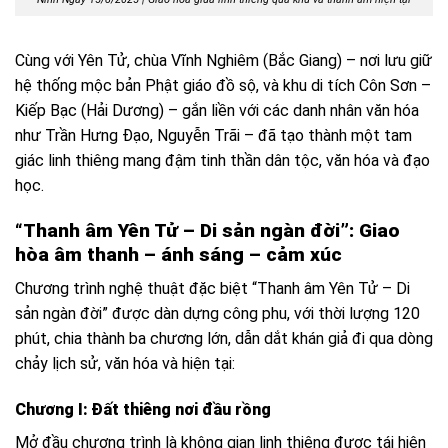
Cùng với Yên Tử, chùa Vĩnh Nghiêm (Bắc Giang) – nơi lưu giữ
hệ thống mộc bản Phật giáo đồ sộ, và khu di tích Côn Sơn –
Kiếp Bạc (Hải Dương) – gắn liền với các danh nhân văn hóa
như Trần Hưng Đạo, Nguyễn Trãi – đã tạo thành một tam
giác linh thiêng mang đậm tinh thần dân tộc, văn hóa và đạo
học.
“Thanh âm Yên Tử – Di sản ngàn đời”: Giao
hòa âm thanh – ánh sáng – cảm xúc
Chương trình nghệ thuật đặc biệt “Thanh âm Yên Tử – Di
sản ngàn đời” được dàn dựng công phu, với thời lượng 120
phút, chia thành ba chương lớn, dẫn dắt khán giả đi qua dòng
chảy lịch sử, văn hóa và hiện tại:
Chương I: Đất thiêng nơi đầu rồng
Mở đầu chương trình là không gian linh thiêng được tái hiện