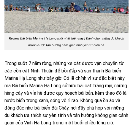
Review Bãi biển Marina Hạ Long mới nhất hiện nay | Dành cho những du khách
muốn được tận hưởng cảm giác bình yên từ biển cả
Trong suốt 7 năm ròng, những xe cát được vận chuyển từ
các cồn cát Ninh Thuận để bồi đắp và san thành Bãi biển
Marina Hạ Long như bây giờ. Có lẽ chính vì sự đặc biệt này
mà Bãi biển Marina Hạ Long sở hữu bãi cát trắng mịn, những
hàng cây và vỉa hè được quy hoạch bài bản, kèm theo đó là
nước biển trong xanh, sóng vỗ rì rào. Không quá ồn ào và
đông đúc như bãi biển Bãi Cháy, nơi đây phù hợp với những
du khách ưa thích sự yên tĩnh và tận hưởng không gian cảnh
quan của Vịnh Hạ Long trong một buổi chiều lộng gió.