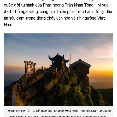
cuộc đời tu hành của Phật hoàng Trần Nhân Tông – vị vua
đã từ bỏ ngai vàng, sáng lập Thiền phái Trúc Lâm, để lại dấu
ấn sâu đậm trong dòng chảy văn hóa và tín ngưỡng Việt
Nam.
“Thanh âm Yên Tử – Di sản ngàn đời” Chương Trình Nghệ Thuật Đặc Biệt Tại Quảng
Ninh Ngày 15/8/2025 | Giao hòa giữa linh thiêng quá khứ và thanh âm hiện tại