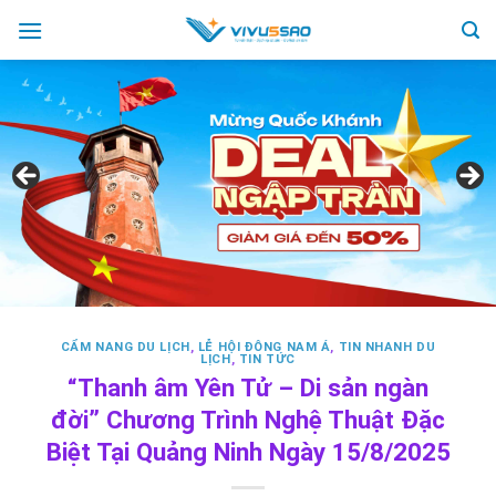
Skip
to
content
CẨM NANG DU LỊCH
,
LỄ HỘI ĐÔNG NAM Á
,
TIN NHANH DU
LỊCH
,
TIN TỨC
“Thanh âm Yên Tử – Di sản ngàn
đời” Chương Trình Nghệ Thuật Đặc
Biệt Tại Quảng Ninh Ngày 15/8/2025