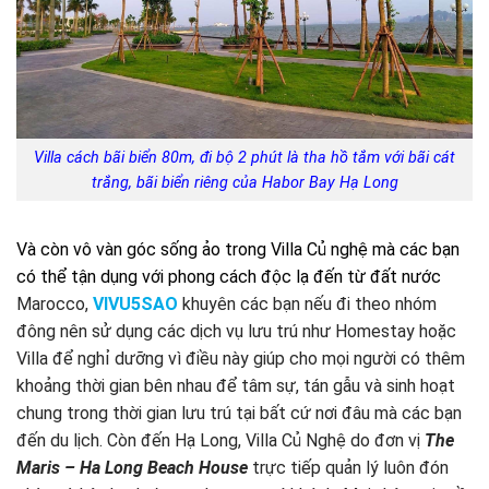
Villa cách bãi biển 80m, đi bộ 2 phút là tha hồ tắm với bãi cát
trắng, bãi biển riêng của Habor Bay Hạ Long
Và còn vô vàn góc sống ảo trong Villa Củ nghệ mà các bạn
có thể tận dụng với phong cách độc lạ đến từ đất nước
Marocco,
VIVU5SAO
khuyên các bạn nếu đi theo nhóm
đông nên sử dụng các dịch vụ lưu trú như Homestay hoặc
Villa để nghỉ dưỡng vì điều này giúp cho mọi người có thêm
khoảng thời gian bên nhau để tâm sự, tán gẫu và sinh hoạt
chung trong thời gian lưu trú tại bất cứ nơi đâu mà các bạn
đến du lịch. Còn đến Hạ Long, Villa Củ Nghệ do đơn vị
The
Maris – Ha Long Beach House
trực tiếp quản lý luôn đón