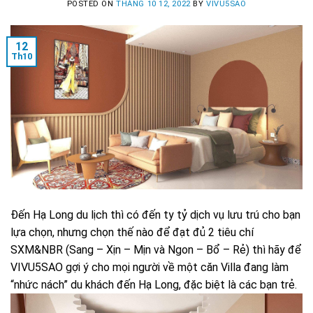
POSTED ON
THÁNG 10 12, 2022
BY
VIVU5SAO
12
Th10
Đến Hạ Long du lịch thì có đến ty tỷ dịch vụ lưu trú cho bạn
lựa chọn, nhưng chọn thế nào để đạt đủ 2 tiêu chí
SXM&NBR (Sang – Xịn – Mịn và Ngon – Bổ – Rẻ) thì hãy để
VIVU5SAO gợi ý cho mọi người về một căn Villa đang làm
“nhức nách” du khách đến Hạ Long, đặc biệt là các bạn trẻ.