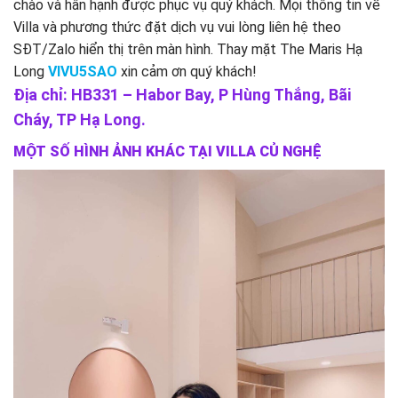
chào và hân hạnh được phục vụ quý khách. Mọi thông tin về
Villa và phương thức đặt dịch vụ vui lòng liên hệ theo
SĐT/Zalo hiển thị trên màn hình. Thay mặt The Maris Hạ
Long
VIVU5SAO
xin cảm ơn quý khách!
Địa chỉ: HB331 – Habor Bay, P Hùng Thắng, Bãi
Cháy, TP Hạ Long.
MỘT SỐ HÌNH ẢNH KHÁC TẠI VILLA CỦ NGHỆ