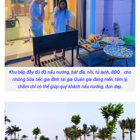
Khu bếp đầy đủ đồ nấu nướng, bát đĩa, nồi, tủ lạnh, BBQ… cho
những bữa tiệc gia đình tại gia Quản gia đáng mến, tâm lý,
chăm chỉ có thể giúp quý khách nấu nướng, dọn dẹp.