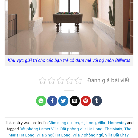
Khu vực giải trí cho các bạn trẻ có đam mê với bộ môn Billiards
Đánh giá bài viết
Cẩm nang du lịch
Hạ Long
Villa - Homestay
This entry was posted in
,
,
and
Đặt phòng Lamer Villa
Đặt phòng villa Hạ Long
The Maris
The
tagged
,
,
,
Maris Hạ Long
Villa 6 ngủ Hạ Long
Villa 7 phòng ngủ
Villa Bãi Cháy
,
,
,
,