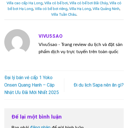
Villa cao cấp Hạ Long
Villa có bể bơi
Villa có bể bơi Bãi Cháy
Villa có
,
,
,
bể bơi Hạ Long
Villa có bể bơi riêng
Villa Hạ Long
Villa Quảng Ninh
,
,
,
,
Villa Tuần Châu
.
VIVU5SAO
Vivu5sao - Trang review du lịch và đặt sản
phẩm dịch vụ trực tuyến trên toàn quốc
Đại lý bán vé cấp 1 Yoko
Onsen Quang Hanh – Cập
Đi du lịch Sapa nên ăn gì?
Nhật Ưu Đãi Mới Nhất 2025
Để lại một bình luận
đăng nhập
Bạn phải
để gửi bình luận.