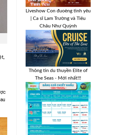
Liveshow Con đuoèng tình yêu
| Ca sĩ Lam Trường và Tiêu
Châu Như Quỳnh
ệt,
Thông tin du thuyền Elite of
The Seas - Mới nhất!!!
ược
hau