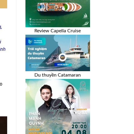
,
Review Capella Cruise
i
ánh
Du thuyền Catamaran
áo