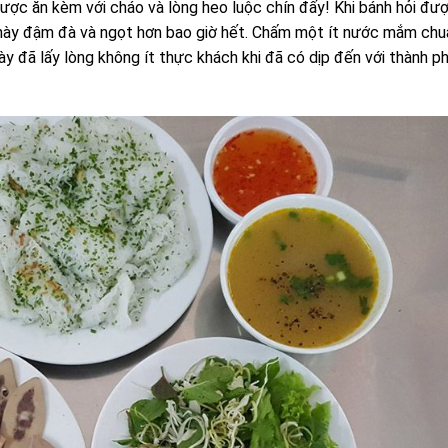
 được ăn kèm với cháo và lòng heo luộc chín đấy! Khi bánh hỏi đư
 này đậm đà và ngọt hơn bao giờ hết. Chấm một ít nước mắm chu
ày đã lấy lòng không ít thực khách khi đã có dịp đến với thành p