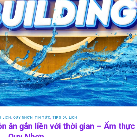
 LỊCH
,
QUY NHƠN
,
TIN TỨC
,
TIPS DU LỊCH
 ăn gắn liền với thời gian – Ẩm thực
Quy Nhơn