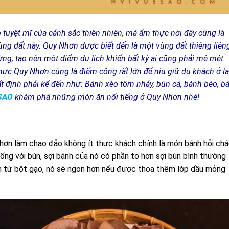
tuyệt mĩ của cảnh sắc thiên nhiên, mà ẩm thực nơi đây cũng là
ng đất này. Quy Nhơn được biết đến là một vùng đất thiêng liêng
ừng, tạo nên một điểm du lịch khiến bất kỳ ai cũng phải mê mệt.
hực Quy Nhơn cũng là điểm cộng rất lớn để níu giữ du khách ở lạ
 định phải kể đến như: Bánh xèo tôm nhảy, bún cá, bánh bèo, b
SAO
khám phá những món ăn nổi tiếng ở Quy Nhơn nhé!
hơn làm chao đảo không ít thực khách chính là món bánh hỏi ch
iống với bún, sợi bánh của nó có phần to hơn sợi bún bình thường
àm từ bột gạo, nó sẽ ngon hơn nếu được thoa thêm lớp dầu mỏng