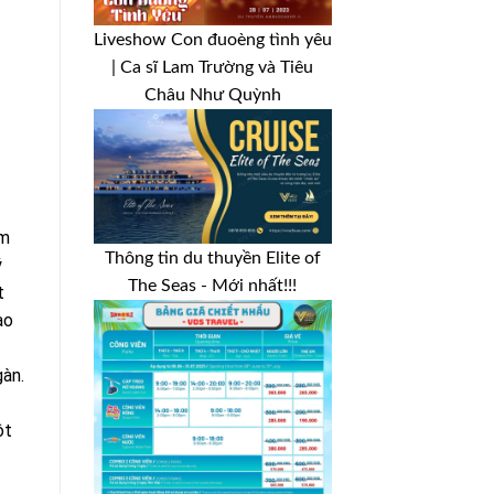
Liveshow Con đuoèng tình yêu
| Ca sĩ Lam Trường và Tiêu
Châu Như Quỳnh
ểm
Thông tin du thuyền Elite of
ý
The Seas - Mới nhất!!!
t
ạo
àn.
ột