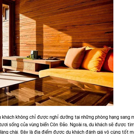
du khách không chỉ được nghỉ dưỡng tại những phòng hạng sang 
tươi sống của vùng biển Côn Đảo. Ngoài ra, du khách sẽ được tì
làng chài. Đây là địa điểm được du khách đánh giá vô cùng tốt m