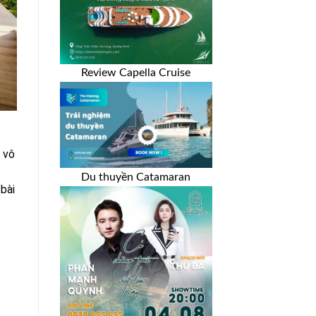
Review Capella Cruise
 vô
Du thuyền Catamaran
bài