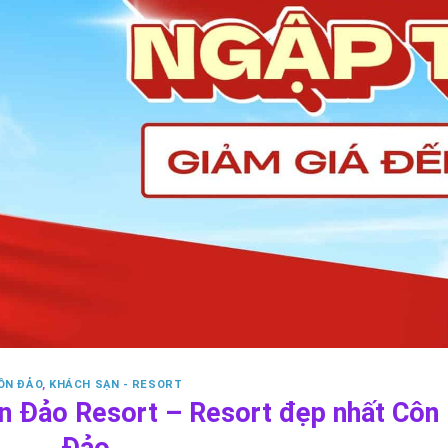
ÔN ĐẢO
,
KHÁCH SẠN - RESORT
n Đảo Resort – Resort đẹp nhất Côn
Đảo