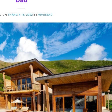
D ON
THÁNG 4 16, 2022
BY
VIVU5SAO