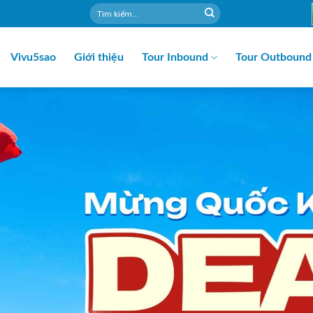
Vivu5sao
Giới thiệu
Tour Inbound
Tour Outbound