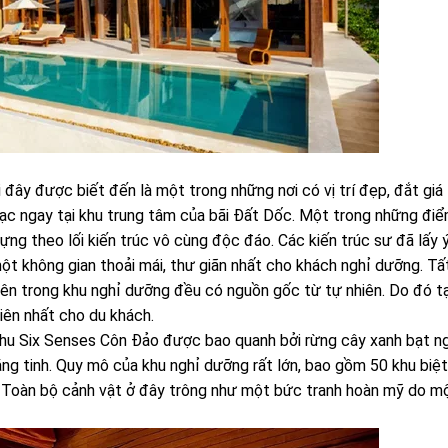
i đây được biết đến là một trong những nơi có vị trí đẹp, đắt giá
 lạc ngay tại khu trung tâm của bãi Đất Dốc. Một trong những đi
ựng theo lối kiến trúc vô cùng độc đáo. Các kiến trúc sư đã lấy 
ột không gian thoải mái, thư giãn nhất cho khách nghỉ dưỡng. Tấ
 bên trong khu nghỉ dưỡng đều có nguồn gốc từ tự nhiên. Do đó t
hiên nhất cho du khách.
khu
Six Senses Côn Đảo
được bao quanh bởi rừng cây xanh bạt ng
rắng tinh. Quy mô của khu nghỉ dưỡng rất lớn, bao gồm 50 khu biệt
 Toàn bộ cảnh vật ở đây trông như một bức tranh hoàn mỹ do m