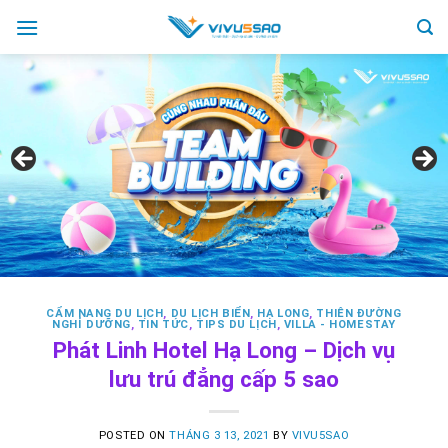
Skip
to
content
CẨM NANG DU LỊCH
,
DU LỊCH BIỂN
,
HẠ LONG
,
THIÊN ĐƯỜNG
NGHỈ DƯỠNG
,
TIN TỨC
,
TIPS DU LỊCH
,
VILLA - HOMESTAY
Phát Linh Hotel Hạ Long – Dịch vụ
lưu trú đẳng cấp 5 sao
POSTED ON
THÁNG 3 13, 2021
BY
VIVU5SAO