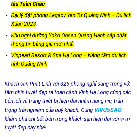
tàu Tuần Châu
Đại lý đặt phòng Legacy Yên Tử Quảng Ninh – Du lịch
Xuân 2023
Khu nghỉ dưỡng Yoko Onsen Quang Hanh cập nhật
thông tin bảng giá mới nhất
Vinpearl Resort & Spa Hạ Long – Nâng tầm du lịch
tỉnh Quảng Ninh
Khách sạn Phát Linh với 326 phòng nghỉ sang trọng với
tầm nhìn tuyệt đẹp ra toàn cảnh Vịnh Hạ Long cùng các
tiện ích và trang thiết bị hiện đại nhằm nâng niu, trân
VIVU5SAO
trọng trải nghiệm của quý khách. Cùng
khám phá chi tiết bên trong khách sạn hiện đại với vị trí
tuyệt đẹp này nhé!