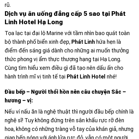
rũ.
Dịch vụ ăn uống đẳng cấp 5 sao tại Phát
Linh Hotel Hạ Long
Tọa lạc tại đại lộ Marine với tầm nhìn bao quát toàn
bộ thành phố biển xinh đẹp,
Phát Linh
hứa hẹn là
điểm đến sáng giá dành cho những ai muốn thưởng
thức phong vị ẩm thực thượng hạng tại Hạ Long.
Cùng tìm hiểu xem điều gì đã tạo nên dấu ấn cho
hành trình mĩ vị tinh tế tại
Phát Linh Hotel
nhé!
Đầu bếp – Người thổi hồn nên câu chuyện Sắc –
hương – vị:
Nếu ví nấu ăn là nghệ thuật thì người đầu bếp chính là
nghệ sĩ! Tuy không đứng trên sân khấu rực rỡ đèn
hoa, không có những tràng vỗ tay của khán giả, nhưng
gian bếp nóng với ánh lửa rực đỏ, vẫn có một người