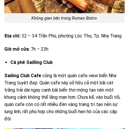
Không gian bên trong Ruman Bistro
Địa chỉ:
32 – 34 Trần Phú, phường Lộc Thọ, Tp. Nha Trang
Giờ mở cửa
: 7h – 23h
Cà phê Sailling Club
Sailing Club Cafe
cũng là một quán cafe view biển Nha
Trang tuyệt đẹp. Quán cafe này sở hữu cả một bãi cát
trắng trải dài ngay cạnh bãi biển thơ mộng tạo nên một
khung cảnh không thể lãng mạn hơn. Chưa kể, vào buổi tối,
quán cafe còn có rất nhiều đèn vàng trang trí tạo nên sự
lung linh, rất phù hợp cho những buổi hẹn hò của các cặp
đôi.