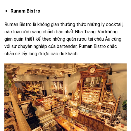
Runam Bistro
Ruman Bistro là không gian thưởng thức những ly cocktail,
các loại rượu sang chảnh bậc nhất Nha Trang. Với không
gian quán thiết kế theo những quán rượu tại châu Âu cùng
với sự chuyên nghiệp của bartender, Ruman Bistro chắc
chắn sẽ lấy lòng được các du khách.