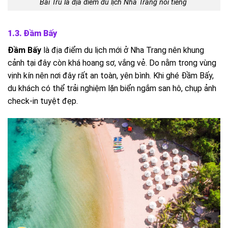
Bãi Trũ là địa điểm du lịch Nha Trang nổi tiếng
1.3. Đầm Bấy
Đầm Bấy
là địa điểm du lịch mới ở Nha Trang nên khung
cảnh tại đây còn khá hoang sơ, vắng vẻ. Do nằm trong vùng
vịnh kín nên nơi đây rất an toàn, yên bình. Khi ghé Đầm Bấy,
du khách có thể trải nghiệm lặn biển ngắm san hô, chụp ảnh
check-in tuyệt đẹp.