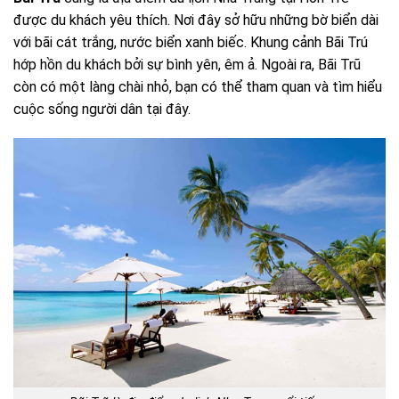
được du khách yêu thích. Nơi đây sở hữu những bờ biển dài
với bãi cát trắng, nước biển xanh biếc. Khung cảnh Bãi Trú
hớp hồn du khách bởi sự bình yên, êm ả. Ngoài ra, Bãi Trũ
còn có một làng chài nhỏ, bạn có thể tham quan và tìm hiểu
cuộc sống người dân tại đây.