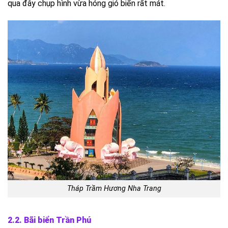
qua đây chụp hình vừa hóng gió biển rất mát.
Tháp Trầm Hương Nha Trang
2.2. Bãi biển Trần Phú