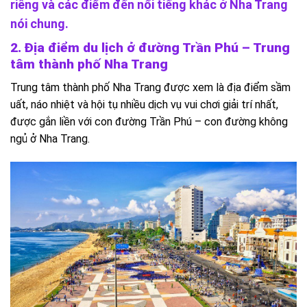
riêng và các điểm đến nổi tiếng khác ở Nha Trang
nói chung.
2. Địa điểm du lịch ở đường Trần Phú – Trung
tâm thành phố Nha Trang
Trung tâm thành phố Nha Trang được xem là địa điểm sầm
uất, náo nhiệt và hội tụ nhiều dịch vụ vui chơi giải trí nhất,
được gắn liền với con đường Trần Phú – con đường không
ngủ ở Nha Trang.