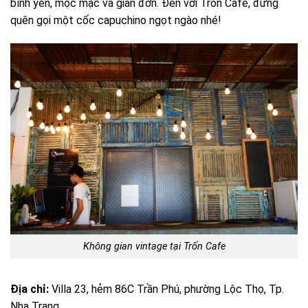
bình yên, mộc mạc và giản đơn. Đến với Trốn Cafe, đừng
quên gọi một cốc capuchino ngọt ngào nhé!
Không gian vintage tại Trốn Cafe
Địa chỉ:
Villa 23, hẻm 86C Trần Phú, phường Lộc Thọ, Tp.
Nha Trang