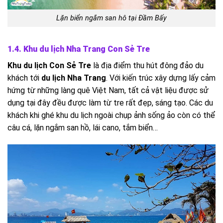
Lặn biển ngắm san hô tại Đầm Bấy
1.4. Khu du lịch Nha Trang Con Sẻ Tre
Khu du lịch Con Sẻ Tre
là địa điểm thu hút đông đảo du
khách tới
du lịch Nha Trang
. Với kiến trúc xây dựng lấy cảm
hứng từ những làng quê Việt Nam, tất cả vật liệu được sử
dụng tại đây đều được làm từ tre rất đẹp, sáng tạo. Các du
khách khi ghé khu du lịch ngoài chụp ảnh sống ảo còn có thể
câu cá, lặn ngắm san hồ, lái cano, tắm biển…