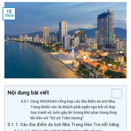
15
Th10
Nội dung bài viết
Cùng VIVU5SAO tổng hợp các địa điểm du lịch Nha
Trang khiến các du khách phải ngẩn ngơ bởi vẻ đẹp
tựa tranh vẽ, luôn gây ấn tượng khó phai trong lòng
khi đến với “Xứ sở Trầm Hương”
1. Các địa điểm du lịch Nha Trang Hòn Tre nổi tiếng