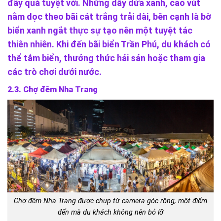
đây quá tuyệt vời. Những dãy dừa xanh, cao vút
nằm dọc theo bãi cát trắng trải dài, bên cạnh là bờ
biển xanh ngắt thực sự tạo nên một tuyệt tác
thiên nhiên. Khi đến bãi biển Trần Phú, du khách có
thể tắm biển, thưởng thức hải sản hoặc tham gia
các trò chơi dưới nước.
2.3. Chợ đêm Nha Trang
Chợ đêm Nha Trang được chụp từ camera góc rộng, một điểm
đến mà du khách không nên bỏ lỡ