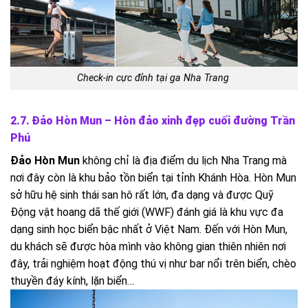
Check-in cực đỉnh tại ga Nha Trang
2.7. Đảo Hòn Mun – Hòn đảo xinh đẹp cuối đường Trần
Phú
Đảo Hòn Mun
không chỉ là địa điểm du lịch Nha Trang mà
nơi đây còn là khu bảo tồn biển tại tỉnh Khánh Hòa. Hòn Mun
sở hữu hệ sinh thái san hô rất lớn, đa dạng và được Quỹ
Ðộng vật hoang dã thế giới (WWF) đánh giá là khu vực đa
dạng sinh học biển bậc nhất ở Việt Nam. Đến với Hòn Mun,
du khách sẽ được hòa mình vào không gian thiên nhiên nơi
đây, trải nghiệm hoạt động thú vị như bar nổi trên biển, chèo
thuyền đáy kính, lặn biển…