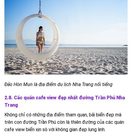
Đảo Hòn Mun là địa điểm du lịch Nha Trang nổi tiếng
2.8. Các quán cafe view đẹp nhất đường Trần Phú Nha
Trang
Không chỉ có những địa điểm tham quan, bãi biển đẹp mà
trên con đường Trần Phú còn là thiên đường của các quán
cafe view biển xịn sò với không gian đẹp lung linh.