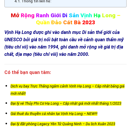
Thông tin liên hệ:
Mở
Rộng
Ranh
Giới
Di
Sản
Vịnh
Hạ
Long
–
Quần
Đảo
Cát
Bà
2023
Vịnh Hạ Long được ghi vào danh mục Di sản thế giới của
UNESCO bởi giá trị nổi bật toàn cầu về cảnh quan thẩm mỹ
(tiêu chí vii) vào năm 1994, ghi danh mở rộng về giá trị địa
chất, địa mạo (tiêu chí viii) vào năm 2000.
Có thể bạn quan tâm:
Dịch vụ bay Trực Thăng ngắm cảnh Vịnh Hạ Long – Cập nhật bảng giá
mới nhất!
Đại lý vé Thủy Phi Cơ Hạ Long – Cập nhật giá mới nhất tháng 1/2023
Giá thuê du thuyền cá nhân tại Vịnh Hạ Long – NEW!!!
Đại lý đặt phòng Legacy Yên Tử Quảng Ninh – Du lịch Xuân 2023