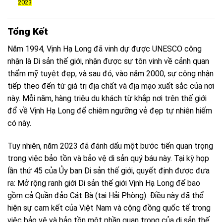
2023
Tổng Kết
Năm 1994, Vịnh Hạ Long đã vinh dự được UNESCO công
nhận là Di sản thế giới, nhận được sự tôn vinh về cảnh quan
thẩm mỹ tuyệt đẹp, và sau đó, vào năm 2000, sự công nhận
tiếp theo đến từ giá trị địa chất và địa mạo xuất sắc của nơi
này. Mỗi năm, hàng triệu du khách từ khắp nơi trên thế giới
đổ về Vịnh Hạ Long để chiêm ngưỡng vẻ đẹp tự nhiên hiếm
có này.
Tuy nhiên, năm 2023 đã đánh dấu một bước tiến quan trọng
trong việc bảo tồn và bảo vệ di sản quý báu này. Tại kỳ họp
lần thứ 45 của Ủy ban Di sản thế giới, quyết định được đưa
ra: Mở rộng ranh giới Di sản thế giới Vịnh Hạ Long để bao
gồm cả Quần đảo Cát Bà (tại Hải Phòng). Điều này đã thể
hiện sự cam kết của Việt Nam và cộng đồng quốc tế trong
việc bảo vệ và bảo tồn một phần quan trọng của di sản thế