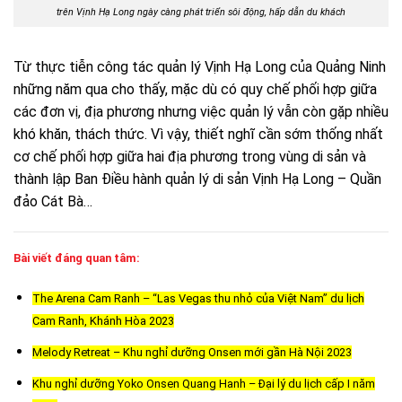
trên Vịnh Hạ Long ngày càng phát triển sôi động, hấp dẫn du khách
Từ thực tiễn công tác quản lý Vịnh Hạ Long của Quảng Ninh
những năm qua cho thấy, mặc dù có quy chế phối hợp giữa
các đơn vị, địa phương nhưng việc quản lý vẫn còn gặp nhiều
khó khăn, thách thức. Vì vậy, thiết nghĩ cần sớm thống nhất
cơ chế phối hợp giữa hai địa phương trong vùng di sản và
thành lập Ban Điều hành quản lý di sản Vịnh Hạ Long – Quần
đảo Cát Bà…
Bài viết đáng quan tâm:
The Arena Cam Ranh – “Las Vegas thu nhỏ của Việt Nam” du lịch
Cam Ranh, Khánh Hòa 2023
Melody Retreat – Khu nghỉ dưỡng Onsen mới gần Hà Nội 2023
Khu nghỉ dưỡng Yoko Onsen Quang Hanh – Đại lý du lịch cấp I năm