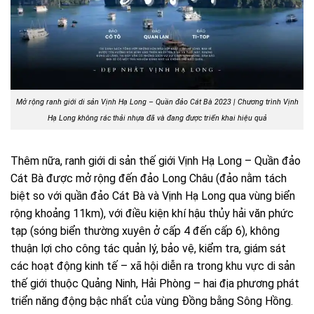
Mở rộng ranh giới di sản Vịnh Hạ Long – Quần đảo Cát Bà 2023 | Chương trình Vịnh
Hạ Long không rác thải nhựa đã và đang được triển khai hiệu quả
Thêm nữa, ranh giới di sản thế giới Vịnh Hạ Long – Quần đảo
Cát Bà được mở rộng đến đảo Long Châu (đảo nằm tách
biệt so với quần đảo Cát Bà và Vịnh Hạ Long qua vùng biển
rộng khoảng 11km), với điều kiện khí hậu thủy hải văn phức
tạp (sóng biển thường xuyên ở cấp 4 đến cấp 6), không
thuận lợi cho công tác quản lý, bảo vệ, kiểm tra, giám sát
các hoạt động kinh tế – xã hội diễn ra trong khu vực di sản
thế giới thuộc Quảng Ninh, Hải Phòng – hai địa phương phát
triển năng động bậc nhất của vùng Đồng bằng Sông Hồng.