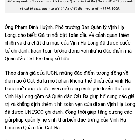
Mở rộng ranh giới di sản Vịnh Hạ Long – Quần đảo Cát Bà | Được UNESCO ghi danh
về giá trị cảnh quan và giá trị địa chất, địa mạo từ năm 1994, 2000.
Ông Phạm Đình Huỳnh, Phó trưởng Ban Quản lý Vịnh Hạ
Long, cho biết: Giá trị nổi bật toàn cầu về cảnh quan thiên
nhiên và địa chất địa mạo của Vịnh Hạ Long đã được quốc
tế ghi danh, hoàn toàn tương đồng với những đặc điểm mà
Quần đảo Cát Bà đang sở hữu.
Theo đánh giá của IUCN, những đặc điểm tương đồng về
địa mạo ở Cát Bà là một phần không thể thiếu của Vịnh Hạ
Long mở rộng, do đó, việc mở rộng ranh giới di sản thế giới
Vịnh Hạ Long gồm cả Quần đảo Cát Bà giúp bổ sung các giá
trị và khẳng định thêm tính toàn vẹn của di sản Vịnh Hạ Long
đã được UNESCO ghi danh; đồng thời giúp tăng cường các
giải pháp quản lý hệ sinh thái biển đặc trưng của Vịnh Hạ
Long và Quần đảo Cát Bà.