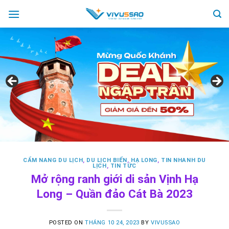
Skip
to
content
CẨM NANG DU LỊCH
,
DU LỊCH BIỂN
,
HẠ LONG
,
TIN NHANH DU
LỊCH
,
TIN TỨC
Mở rộng ranh giới di sản Vịnh Hạ
Long – Quần đảo Cát Bà 2023
POSTED ON
THÁNG 10 24, 2023
BY
VIVU5SAO