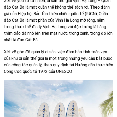
Xét về yếu tố tự nhiên, di sản thế giới Vịnh Hạ Long – Quần
đảo Cát Bà là một quần thể không thể tách rời. Theo đánh
giá của Hiệp hội Bảo tồn thiên nhiên quốc tế (IUCN), Quần
đảo Cát Bà là một phần của Vịnh Hạ Long mở rộng, nằm
trong thực thể địa lý Vịnh Hạ Long với đặc trưng là hàng
trăm đảo đá nhô lên trên mặt nước trong xanh, trong đó lớn
nhất là đảo Cát Bà.
Xét về góc độ quản lý di sản, việc đảm bảo tính toàn vẹn
của khu di sản thế giới là một trong những yêu cầu bắt buộc
của công tác quản lý, theo quy định tại Hướng dẫn thực hiện
Công ước quốc tế 1972 của UNESCO.