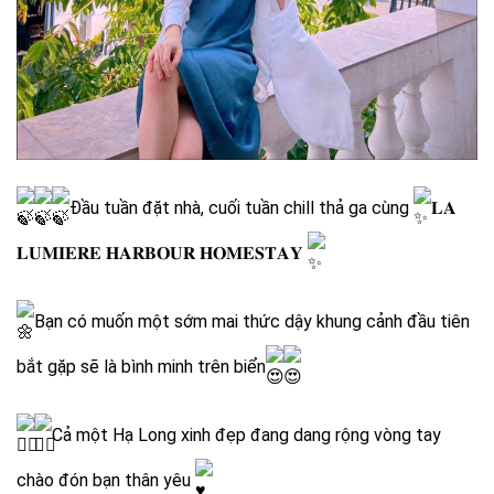
Đầu tuần đặt nhà, cuối tuần chill thả ga cùng
𝐋𝐀
𝐋𝐔𝐌𝐈𝐄𝐑𝐄 𝐇𝐀𝐑𝐁𝐎𝐔𝐑 𝐇𝐎𝐌𝐄𝐒𝐓𝐀𝐘
Bạn có muốn một sớm mai thức dậy khung cảnh đầu tiên
bắt gặp sẽ là bình minh trên biển
Cả một Hạ Long xinh đẹp đang dang rộng vòng tay
chào đón bạn thân yêu