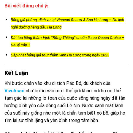
Bài viết đáng chú ý:
Bảng giá phòng, dịch vụ tại Vinpearl Resort & Spa Hạ Long – Du lịch
nghỉ dưỡng hàng đầu Hạ Long
Đặt tàu tiếng thăm Vịnh “Rồng Thiêng” chuẩn 5 sao Queen Cruise –
Đại lý cấp 1
Cập nhật bảng giá tour thăm vịnh Hạ Long trong ngày 2023
Kết Luận
Khi bước chân vào khu di tích Pác Bó, du khách của
Vivu5sao
như bước vào một thế giới khác, nơi họ có thể
tạm gác lại những lo toan của cuộc sống hàng ngày để tận
hưởng bình yên của dòng suối Lê Nin. Nước xanh mát lành
của suối này giống như một lá chắn tạm biệt xô bồ, giúp họ
tìm lại sự tĩnh lặng và yên bình trong tâm hồn.