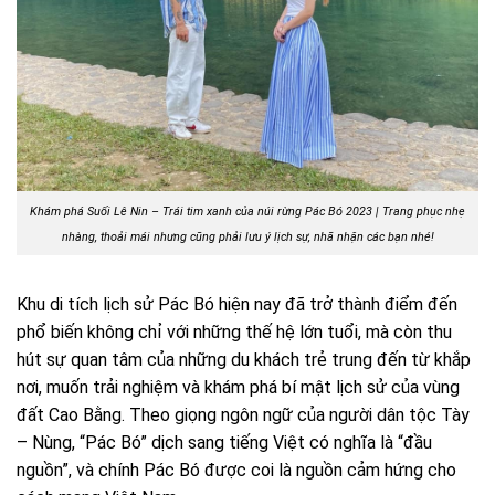
Khám phá Suối Lê Nin – Trái tim xanh của núi rừng Pác Bó 2023 | Trang phục nhẹ
nhàng, thoải mái nhưng cũng phải lưu ý lịch sự, nhã nhặn các bạn nhé!
Khu di tích lịch sử Pác Bó hiện nay đã trở thành điểm đến
phổ biến không chỉ với những thế hệ lớn tuổi, mà còn thu
hút sự quan tâm của những du khách trẻ trung đến từ khắp
nơi, muốn trải nghiệm và khám phá bí mật lịch sử của vùng
đất Cao Bằng. Theo giọng ngôn ngữ của người dân tộc Tày
– Nùng, “Pác Bó” dịch sang tiếng Việt có nghĩa là “đầu
nguồn”, và chính Pác Bó được coi là nguồn cảm hứng cho