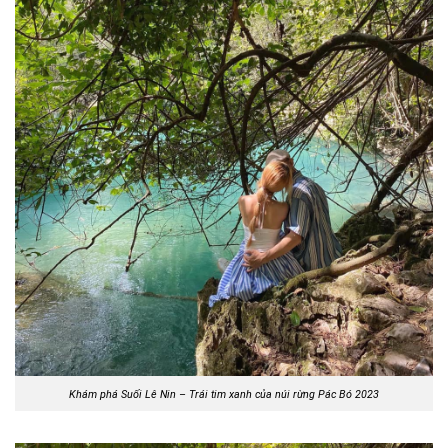
Khám phá Suối Lê Nin – Trái tim xanh của núi rừng Pác Bó 2023