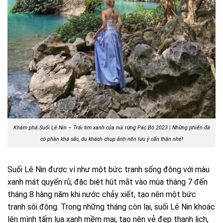
Khám phá Suối Lê Nin – Trái tim xanh của núi rừng Pác Bó 2023 | Những phiến đá
có phần khá sắc, du khách chụp ảnh nên lưu ý cẩn thận nhé!
Suối Lê Nin được ví như một bức tranh sống động với màu
xanh mát quyến rũ, đặc biệt hút mắt vào mùa tháng 7 đến
tháng 8 hàng năm khi nước chảy xiết, tạo nên một bức
tranh sôi động. Trong những tháng còn lại, suối Lê Nin khoác
lên mình tấm lụa xanh mềm mại, tạo nên vẻ đẹp thanh lịch,