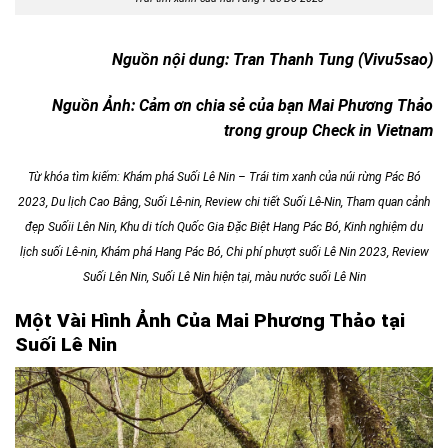
Nguồn nội dung: Tran Thanh Tung (Vivu5sao)
Nguồn Ảnh: Cảm ơn chia sẻ của bạn Mai Phương Thảo
trong group Check in Vietnam
Từ khóa tìm kiếm:
Khám phá Suối Lê Nin – Trái tim xanh của núi rừng Pác Bó
2023
, Du lịch Cao Bằng, Suối Lê-nin, Review chi tiết Suối Lê-Nin, Tham quan cảnh
đẹp Suốii Lên Nin, Khu di tích Quốc Gia Đặc Biệt Hang Pác Bó, Kinh nghiệm du
lịch suối Lê-nin, Khám phá Hang Pác Bó, Chi phí phượt suối Lê Nin 2023, Review
Suối Lên Nin, Suối Lê Nin hiện tại, màu nước suối Lê Nin
Một Vài Hình Ảnh Của Mai Phương Thảo tại
Suối Lê Nin