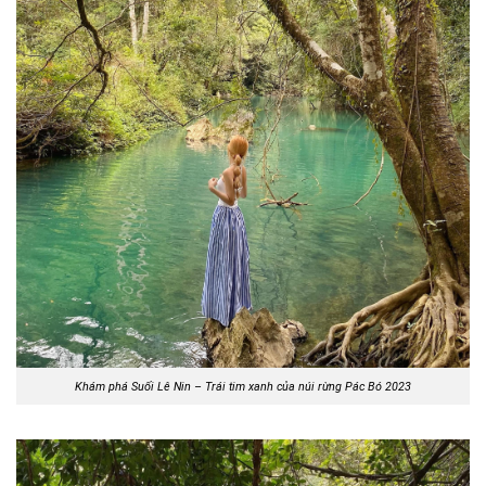
Khám phá Suối Lê Nin – Trái tim xanh của núi rừng Pác Bó 2023