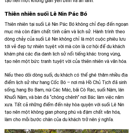
tạo nên một không gian yên bình và an lành.
Thiên nhiên suối Lê Nin Pác Bó
Thiên nhiên tại suối Lê Nin Pác Bó không chỉ đẹp đến ngoạn
mục mà còn đậm chất tình cảm và lịch sử. Hành trình theo
dòng chảy của suối Lê Nin không chỉ là một cuộc phiêu lưu
tới vẻ đẹp tự nhiên tuyệt vời mà còn là cơ hội để du khách
khám phá các địa danh lịch sử nổi tiếng khác trong vùng,
tạo nên một bức tranh tuyệt vời của thiên nhiên và văn hóa.
Nếu theo dõi dòng suối, du khách có thể ghé thăm nhiều địa
điểm lịch sử như hang Cốc Bó – nơi mà Hồ Chủ Tịch đã sinh
sống, hang Bo Bam, núi Các Mác, bãi Cò Rạc, suối Nậm, lán
Khuổi Nậm, và bàn đá “chông chênh” nơi Bác làm việc năm
xưa. Tất cả những điểm đến này hòa quyện với suối Lê Nin
tạo nên một không gian phong phú và đậm chất văn hóa,
làm cho mỗi bước chân của du khách trở nên ý nghĩa.