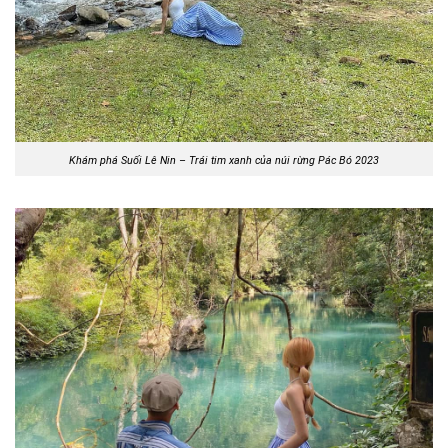
Khám phá Suối Lê Nin – Trái tim xanh của núi rừng Pác Bó 2023