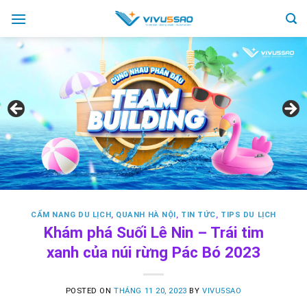
Skip
to
content
CẨM NANG DU LỊCH
,
QUANH HÀ NỘI
,
TIN TỨC
,
TIPS DU LỊCH
Khám phá Suối Lê Nin – Trái tim
xanh của núi rừng Pác Bó 2023
POSTED ON
THÁNG 11 20, 2023
BY
VIVU5SAO