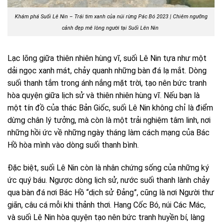
Khám phá Suối Lê Nin – Trái tim xanh của núi rừng Pác Bó 2023 | Chiêm ngưỡng
cảnh đẹp mê lòng người tại Suối Lên Nin
Lạc lõng giữa thiên nhiên hùng vĩ, suối Lê Nin tựa như một
dải ngọc xanh mát, chảy quanh những bàn đá lạ mắt. Dòng
suối thanh tắm trong ánh nắng mặt trời, tạo nên bức tranh
hòa quyện giữa lịch sử và thiên nhiên hùng vĩ. Nếu bạn là
một tín đồ của thác Bản Giốc, suối Lê Nin không chỉ là điểm
dừng chân lý tưởng, mà còn là một trải nghiệm tâm linh, nơi
những hồi ức về những ngày tháng làm cách mạng của Bác
Hồ hòa mình vào dòng suối thanh bình.
Đặc biệt, suối Lê Nin còn là nhân chứng sống của những ký
ức quý báu. Ngược dòng lịch sử, nước suối thanh lành chảy
qua bàn đá nơi Bác Hồ “dịch sử Đảng”, cũng là nơi Người thư
giãn, câu cá mỗi khi thảnh thơi. Hang Cốc Bó, núi Các Mác,
và suối Lê Nin hòa quyện tạo nên bức tranh huyền bí, làng