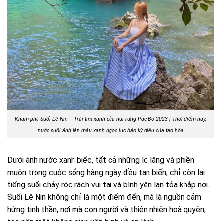
Khám phá Suối Lê Nin – Trái tim xanh của núi rừng Pác Bó 2023 | Thời điểm này,
nước suối ánh lên màu xanh ngọc lục bảo kỳ diệu của tạo hóa
Dưới ánh nước xanh biếc, tất cả những lo lắng và phiền
muộn trong cuộc sống hàng ngày đều tan biến, chỉ còn lại
tiếng suối chảy róc rách vui tai và bình yên lan tỏa khắp nơi.
Suối Lê Nin không chỉ là một điểm đến, mà là nguồn cảm
hứng tinh thần, nơi mà con người và thiên nhiên hoà quyện,