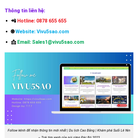
Thông tin liên hệ:
📲
Hotline: 0878 655 655
🌐
Website:
Vivu5sao.com
📩
Email: Sales1@vivu5sao.com
Follow kênh để nhận thông tin mới nhất | Du lịch Cao Bằng | Khám phá Suối Lê Nin
– Trái tim xanh của núi rừng Pác Bó 2023