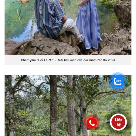
Khám phá Suối Lê Nin – Trái tim xanh của núi rừng Pác Bó 2023