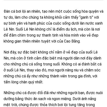
Đàn cá bơi lội an nhiên, tạo nên một cuộc sống hòa quyện và
tự do, làm cho chúng ta không khỏi cảm thấy “ganh tị” với
sự bình yên và hạnh phúc của cuộc sống dưới làn nước xanh
Lê Nin. Suối Lê Nin không chỉ là điểm du lịch, mà còn là nơi
để đắm chìm trong sự thanh tịnh và hòa mình vào vẻ đẹp
không gian thiên nhiên tuyệt vời của Cao Bằng.
Nơi đây, sự đặc biệt không chỉ nằm ở vẻ đẹp của suối Lê
Nin, mà còn ở tình cảm đặc biệt mà người dân nơi đây dành
cho những chú cá sống trong suối. Không có ai đánh bắt cá
ở suối Lê Nin, thay vào đó, mọi người nâng niu và chăm sóc
những chú cá ấy như những thành viên trong gia đình, với
tấm lòng chân quý nhất.
Những chú cá được đối đãi như những người bạn, được nuôi
dưỡng bằng thức ăn sạch và ngon miệng. Dưới ánh nắng
mặt trời, chúng được thỏa thích bơi lội tung tăng trong