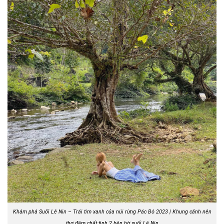
Khám phá Suối Lê Nin – Trái tim xanh của núi rừng Pác Bó 2023 | Khung cảnh nên
thơ đậm chất tình 2 bên bờ suối Lê Nin