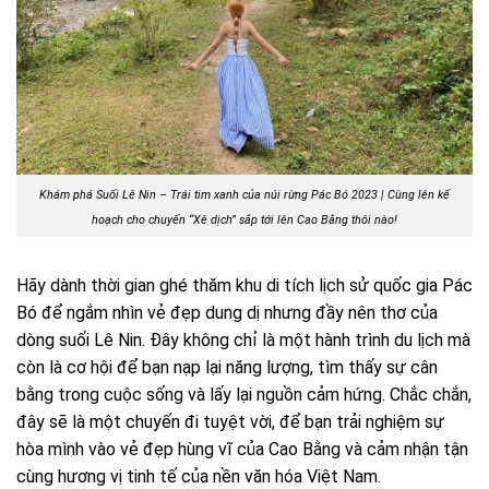
Khám phá Suối Lê Nin – Trái tim xanh của núi rừng Pác Bó 2023 | Cùng lên kế
hoạch cho chuyến “Xê dịch” sắp tới lên Cao Bằng thôi nào!
Hãy dành thời gian ghé thăm khu di tích lịch sử quốc gia Pác
Bó để ngắm nhìn vẻ đẹp dung dị nhưng đầy nên thơ của
dòng suối Lê Nin. Đây không chỉ là một hành trình du lịch mà
còn là cơ hội để bạn nạp lại năng lượng, tìm thấy sự cân
bằng trong cuộc sống và lấy lại nguồn cảm hứng. Chắc chắn,
đây sẽ là một chuyến đi tuyệt vời, để bạn trải nghiệm sự
hòa mình vào vẻ đẹp hùng vĩ của Cao Bằng và cảm nhận tận
cùng hương vị tinh tế của nền văn hóa Việt Nam.