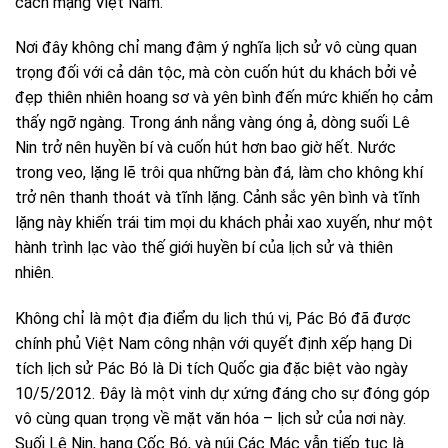
cách mạng Việt Nam.
Nơi đây không chỉ mang đậm ý nghĩa lịch sử vô cùng quan
trọng đối với cả dân tộc, mà còn cuốn hút du khách bởi vẻ
đẹp thiên nhiên hoang sơ và yên bình đến mức khiến họ cảm
thấy ngỡ ngàng.
Trong ánh nắng vàng óng ả, dòng suối Lê
Nin trở nên huyền bí và cuốn hút hơn bao giờ hết. Nước
trong veo, lặng lẽ trôi qua những bàn đá, làm cho không khí
trở nên thanh thoát và tĩnh lặng. Cảnh sắc yên bình và tĩnh
lặng này khiến trái tim mọi du khách phải xao xuyến, như một
hành trình lạc vào thế giới huyền bí của lịch sử và thiên
nhiên.
Không chỉ là một địa điểm du lịch thú vị, Pác Bó đã được
chính phủ Việt Nam công nhận với quyết định xếp hạng Di
tích lịch sử Pác Bó là Di tích Quốc gia đặc biệt vào ngày
10/5/2012. Đây là một vinh dự xứng đáng cho sự đóng góp
vô cùng quan trọng về mặt văn hóa – lịch sử của nơi này.
Suối Lê Nin, hang Cốc Bó, và núi Các Mác vẫn tiếp tục là