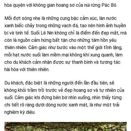
hòa quyện với không gian hoang sơ của núi rừng Pác Bó.
Mỗi đợt sóng nhẹ là những cung bậc cảm xúc, làn nước
xanh biếc chảy trong những vạch đá, tạo nên hình ảnh huyền
bí và tinh tế. Suối Lê Nin không chỉ là điểm đến đẹp mắt, mà
còn là nguồn cảm hứng bất tận cho những tâm hồn yêu
thiên nhiên. Cảm giác như bước vào một thế giới tĩnh lặng,
mỗi hạt nước suối làm mềm mại không khí xung quanh, làm
cho du khách cảm nhận được sự thanh bình và tương tác
hài hòa với thiên nhiên.
Du khách, đặc biệt là những người đến lần đầu tiên, sẽ
không khỏi trầm trồ trước vẻ đẹp hoang sơ và tự nhiên của
suối. Cảm giác khi đứng bên bờ nhìn xuống, nhìn thấy từng
chi tiết rõ ràng dưới dòng nước xanh mát, là như một trải
nghiệm kỳ diệu.