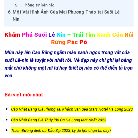
Thông tin liên hệ:
Một Vài Hình Ảnh Của Mai Phương Thảo tại Suối Lê
Nin
Khám
Phá
Suối
Lê
Nin
– Trái
Tim
Xanh
Của
Núi
Rừng
Pác
Pó
Mùa này lên Cao Bằng ngắm màu xanh ngọc trong vắt của
suối Lê-nin là tuyệt vời nhất rồi. Vẻ đẹp này chỉ ghi lại bằng
mắt chứ không một mĩ từ hay thiết bị nào có thể diễn tả trọn
vẹn
Bài viết mới nhất
Cập Nhật Bảng Giá Phòng Tại Khách Sạn Sea Stars Hotel Hạ Long 2023
Cập Nhật Bảng Giá Thủy Phi Cơ Hạ Long Mới Nhất 2023
Thiên Đường định cư Đảo Síp 2023: Lý do lựa chọn tại đây?