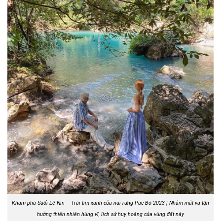
Khám phá Suối Lê Nin – Trái tim xanh của núi rừng Pác Bó 2023 | Nhắm mắt và tận
hưởng thiên nhiên hùng vĩ, lịch sử huy hoàng của vùng đất này