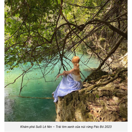
Khám phá Suối Lê Nin – Trái tim xanh của núi rừng Pác Bó 2023