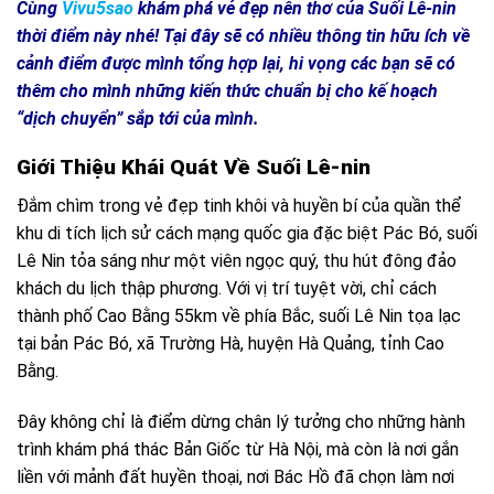
Cùng
Vivu5sao
khám phá vẻ đẹp nên thơ của Suối Lê-nin
thời điểm này nhé! Tại đây sẽ có nhiều thông tin hữu ích về
cảnh điểm được mình tổng hợp lại, hi vọng các bạn sẽ có
thêm cho mình những kiến thức chuẩn bị cho kế hoạch
“dịch chuyển” sắp tới của mình.
Giới Thiệu Khái Quát Về Suối Lê-nin
Đắm chìm trong vẻ đẹp tinh khôi và huyền bí của quần thể
khu di tích lịch sử cách mạng quốc gia đặc biệt Pác Bó, suối
Lê Nin tỏa sáng như một viên ngọc quý, thu hút đông đảo
khách du lịch thập phương. Với vị trí tuyệt vời, chỉ cách
thành phố Cao Bằng 55km về phía Bắc, suối Lê Nin tọa lạc
tại bản Pác Bó, xã Trường Hà, huyện Hà Quảng, tỉnh Cao
Bằng.
Đây không chỉ là điểm dừng chân lý tưởng cho những hành
trình khám phá thác Bản Giốc từ Hà Nội, mà còn là nơi gắn
liền với mảnh đất huyền thoại, nơi Bác Hồ đã chọn làm nơi