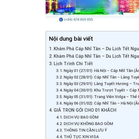
Nội dung bài viết
Khám Phá Cáp Nhĩ Tân – Du Lịch Tết Ngu
Khám Phá Cáp Nhĩ Tân – Du Lịch Tết Ngu
Lịch Trình Chi Tiết
Ngày 01 (27/01): Hà Nội – Cáp Nhĩ Tân (Ă
Ngày 02 (28/01): Cáp Nhĩ Tân – Làng Tuy
Ngày 03 (29/01): Làng Tuyết Hương – Trư
Ngày 04 (30/01): Khu Trượt Tuyết – Cáp N
Ngày 05 (31/01): Trang Viên Volga – Thế 
Ngày 06 (01/02): Cáp Nhĩ Tân – Hà Nội (
GIÁ TRỌN GÓI CHO 01 KHÁCH
DỊCH VỤ BAO GỒM
DỊCH VỤ KHÔNG BAO GỒM
THÔNG TIN CẦN LƯU Ý
THỦ TỤC XIN VISA