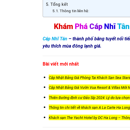
Tổng kết
Thông tin liên hệ:
Khám
Phá
Cáp
Nhĩ
Tâ
Cáp Nhĩ Tân
– thành phố băng tuyết nổi ti
yêu thích mùa đông lạnh giá.
Bài viết mới nhất
Cập Nhật Bảng Giá Phòng Tại Khách Sạn Sea Star
Cập Nhật Bảng Giá Vườn Vua Resort & Villas Mới 
Thiên Đường định cư Đảo Síp 2024: Lý do lựa chọn 
Thông tin chi tiết về khách sạn A La Carte Ha Long
Khách sạn The Yacht Hotel by DC Ha Long – Thông