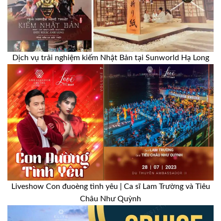
Dịch vụ trải nghiệm kiếm Nhật Bản tại Sunworld Hạ Long
Liveshow Con đuoèng tình yêu | Ca sĩ Lam Trường và Tiêu
Châu Như Quỳnh