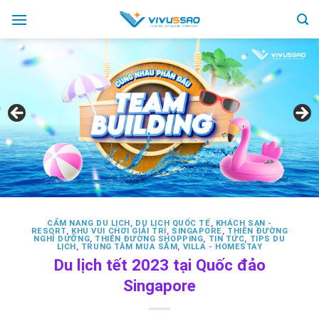
Skip
to
content
CẨM NANG DU LỊCH
,
DU LỊCH QUỐC TẾ
,
KHÁCH SẠN -
RESORT
,
KHU VUI CHƠI GIẢI TRÍ
,
SINGAPORE
,
THIÊN ĐƯỜNG
NGHỈ DƯỠNG
,
THIÊN ĐƯỜNG SHOPPING
,
TIN TỨC
,
TIPS DU
LỊCH
,
TRUNG TÂM MUA SẮM
,
VILLA - HOMESTAY
Du lịch tết 2023 tại Quốc đảo
Singapore