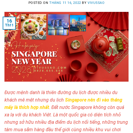
POSTED ON
THÁNG 11 16, 2022
BY
VIVU5SAO
16
Th11
Được mệnh danh là thiên đường du lịch được nhiều du
khách mê mệt nhưng du lịch
Singapore nên đi vào tháng
mấy là thích hợp nhất
. Đất nước Singapore không còn quá
xa lạ với du khách Việt. Là một quốc gia có diện tích nhỏ
nhưng sở hữu nhiều địa điểm du lịch nổi tiếng, những trung
tâm mua sắm hàng đầu thế giới cùng nhiều khu vui chơi