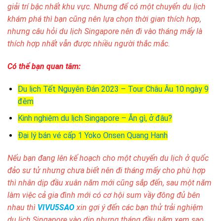
giải trí bậc nhất khu vực. Nhưng để có một chuyến du lịch
khám phá thì bạn cũng nên lựa chọn thời gian thích hợp,
nhưng câu hỏi du lịch Singapore nên đi vào tháng mấy là
thích hợp nhất vẫn được nhiều người thắc mắc.
Có thể bạn quan tâm:
Du lịch Tết Nguyên Đán 2023 – Tour Châu Âu 10 ngày 9
đêm
Kinh nghiệm du lịch Singapore – Ăn gì, ở đâu?
Đại lý bán vé cấp 1 Yoko Onsen Quang Hanh
Nếu bạn đang lên kế hoạch cho một chuyến du lịch ở quốc
đảo sư tử nhưng chưa biết nên đi tháng mấy cho phù hợp
thì nhân dịp đầu xuân năm mới cũng sắp đến, sau một năm
làm việc cả gia đình mới có cơ hội sum vầy đông đủ bên
nhau thì
VIVU5SAO
xin gợi ý đến các bạn thử trải nghiệm
du lịch Singapore vào dịp nhưng tháng đầu năm xem sao,