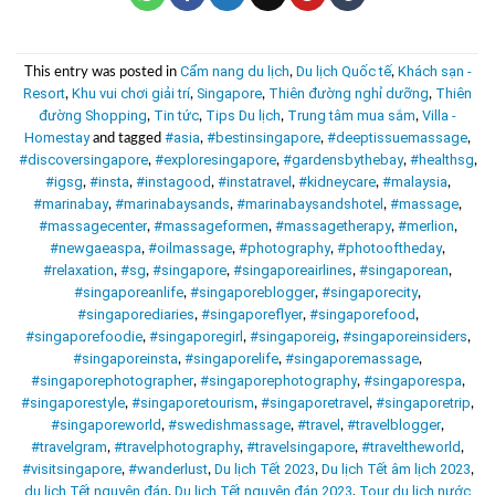
Cẩm nang du lịch
Du lịch Quốc tế
Khách sạn -
This entry was posted in
,
,
Resort
Khu vui chơi giải trí
Singapore
Thiên đường nghỉ dưỡng
Thiên
,
,
,
,
đường Shopping
Tin tức
Tips Du lịch
Trung tâm mua sắm
Villa -
,
,
,
,
Homestay
#asia
#bestinsingapore
#deeptissuemassage
and tagged
,
,
,
#discoversingapore
#exploresingapore
#gardensbythebay
#healthsg
,
,
,
,
#igsg
#insta
#instagood
#instatravel
#kidneycare
#malaysia
,
,
,
,
,
,
#marinabay
#marinabaysands
#marinabaysandshotel
#massage
,
,
,
,
#massagecenter
#massageformen
#massagetherapy
#merlion
,
,
,
,
#newgaeaspa
#oilmassage
#photography
#photooftheday
,
,
,
,
#relaxation
#sg
#singapore
#singaporeairlines
#singaporean
,
,
,
,
,
#singaporeanlife
#singaporeblogger
#singaporecity
,
,
,
#singaporediaries
#singaporeflyer
#singaporefood
,
,
,
#singaporefoodie
#singaporegirl
#singaporeig
#singaporeinsiders
,
,
,
,
#singaporeinsta
#singaporelife
#singaporemassage
,
,
,
#singaporephotographer
#singaporephotography
#singaporespa
,
,
,
#singaporestyle
#singaporetourism
#singaporetravel
#singaporetrip
,
,
,
,
#singaporeworld
#swedishmassage
#travel
#travelblogger
,
,
,
,
#travelgram
#travelphotography
#travelsingapore
#traveltheworld
,
,
,
,
#visitsingapore
#wanderlust
Du lịch Tết 2023
Du lịch Tết âm lịch 2023
,
,
,
,
du lịch Tết nguyên đán
Du lịch Tết nguyên đán 2023
Tour du lịch nước
,
,