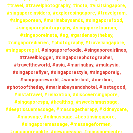
#travel, #travelphotography, #insta, #visitsingapore,
#singaporeinsiders, #exploresingapore, #travelgram,
#singaporean, #marinabaysands, #singaporefood,
#singaporephotography, #singaporetourism,
#singaporeinsta, #sg, #gardensbythebay,
#singaporediaries, #photography, #travelsingapore,
#singaporegirl,
#singaporefoodie, #singaporeairlines,
#travelblogger, #singaporephotographer,
#traveltheworld, #asia, #marinabay, #malaysia,
#singaporeflyer, #singaporestyle, #singaporeig,
#singaporeworld, #wanderlust, #merlion,
#photooftheday, #marinabaysandshotel, #instagood,
#instatravel, #relaxation, #discoversingapore,
#singaporespa, #healthsg, #swedishmassage,
#deeptissuemassage, #massagetherapy, #kidneycare,
#massage, #oilmassage, #bestinsingapore,
#singaporemassage, #massageformen,
#singaporeanlife, #newgaeaspa, #massagecenter,