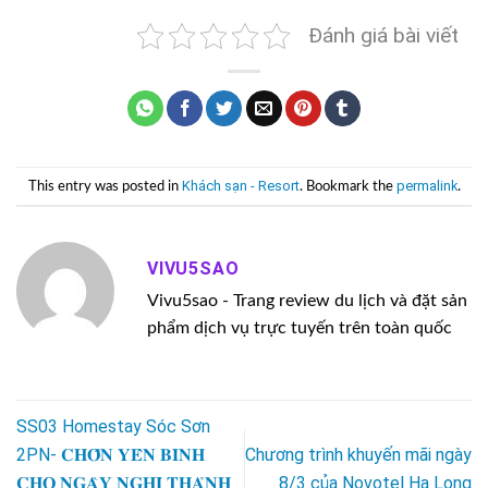
Đánh giá bài viết
Khách sạn - Resort
permalink
This entry was posted in
. Bookmark the
.
VIVU5SAO
Vivu5sao - Trang review du lịch và đặt sản
phẩm dịch vụ trực tuyến trên toàn quốc
SS03 Homestay Sóc Sơn
2PN- 𝐂𝐇𝐎̂́𝐍 𝐘𝐄̂𝐍 𝐁𝐈̀𝐍𝐇
Chương trình khuyến mãi ngày
𝐂𝐇𝐎 𝐍𝐆𝐀̀𝐘 𝐍𝐆𝐇𝐈̉ 𝐓𝐇𝐀̉𝐍𝐇
8/3 của Novotel Hạ Long