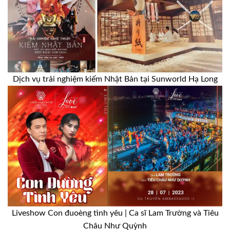
Dịch vụ trải nghiệm kiếm Nhật Bản tại Sunworld Hạ Long
Liveshow Con đuoèng tình yêu | Ca sĩ Lam Trường và Tiêu
Châu Như Quỳnh