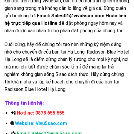
khi đặt trên trang Vivu5sao, bạn có cơ hội trải nghiệm không
gian sang trọng mà không cần lo lắng về giá cả. Đừng quên
gửi booking tới
Email: Sales01@vivu5sao.com Hoặc liên
hệ trực tiếp qua Hotline
để đặt phòng ngay hôm nay và
nhận được xác nhận từ bộ phận đặt phòng của chúng tôi.
Cuối cùng, hãy để chúng tôi tạo nên những kỷ niệm đáng
nhớ cho chuyến đi của bạn tại Hạ Long. Radisson Blue Hotel
Hạ Long sẽ là điểm dừng chân lý tưởng cho mọi kỳ nghỉ, nơi
mà mọi chi tiết được chăm sóc tỉ mỉ để mang lại trải
nghiệm không gian sống 5 sao đích thực. Hãy cùng chúng
tôi khám phá và lập kế hoạch cho chuyến đi của bạn tại
Radisson Blue Hotel Hạ Long.
Thông tin liên hệ:
📲
Hotline: 0878 655 655
🌐
Website:
Vivu5sao.com
📩
Email: Sales1@vivu5sao.com