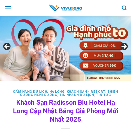
Skip
to
content
CẨM NANG DU LỊCH
,
HẠ LONG
,
KHÁCH SẠN - RESORT
,
THIÊN
ĐƯỜNG NGHỈ DƯỠNG
,
TIN NHANH DU LỊCH
,
TIN TỨC
Khách Sạn Radisson Blu Hotel Hạ
Long Cập Nhật Bảng Giá Phòng Mới
Nhất 2025