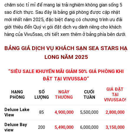
chăm sóc tỉ mỉ để mang lại trải nghiệm không gian sống 5
sao đích thực. Sau đây là bảng giá phòng được cập nhật
mới nhất năm 2025, đặc biệt đang có chương trình ưu đãi
giới thiệu đến Quý vị gói đặt dịch vụ dành riêng cho khách
hàng của Vivu5sao, chi tiết xem thêm ở bảng phía bên dưới.
BẢNG GIÁ DỊCH VỤ KHÁCH SẠN SEA STARS HẠ
LONG NĂM 2025
“SIÊU SALE KHUYẾN MÃI GIẢM 50% GIÁ PHÒNG KHI
ĐẶT TẠI VIVU5SAO”
GIÁ ĐẶT
SỐ
NGÀY
CUỐI
HẠNG
TẠI
LƯỢNG
THƯỜNG
TUẦN
PHÒNG
VIVU5SAO!
Deluxe Lake
85
4,900,000
5,500,000
2,800,000
View
Deluxe Bay
200
5,490,000
6,000,000
3,150,000
view