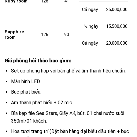
Ruby room
126
41
Cả ngày
25,000,000
½ ngày
15,500,000
Sapphire
126
90
room
Cả ngày
20,000,000
Giá phòng hội thảo bao gồm:
Set up phòng họp với bàn ghế và âm thanh tiêu chuẩn.
Màn hình LED.
Bục phát biểu.
Âm thanh phát biểu + 02 mic.
Bìa kẹp file Sea Stars, Giấy A4, bút, 01 chai nước suối
350ml/01 khách.
Hoa tươi trang trí (Đặt bàn hàng đại biểu đầu tiên + bục