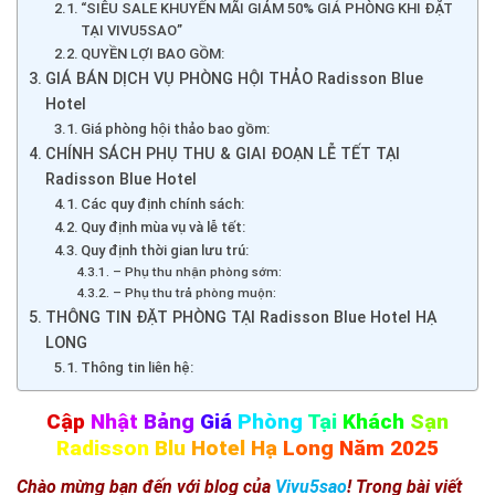
“SIÊU SALE KHUYẾN MÃI GIẢM 50% GIÁ PHÒNG KHI ĐẶT
TẠI VIVU5SAO”
QUYỀN LỢI BAO GỒM:
GIÁ BÁN DỊCH VỤ PHÒNG HỘI THẢO Radisson Blue
Hotel
Giá phòng hội thảo bao gồm:
CHÍNH SÁCH PHỤ THU & GIAI ĐOẠN LỄ TẾT TẠI
Radisson Blue Hotel
Các quy định chính sách:
Quy định mùa vụ và lễ tết:
Quy định thời gian lưu trú:
– Phụ thu nhận phòng sớm:
– Phụ thu trả phòng muộn:
THÔNG TIN ĐẶT PHÒNG TẠI Radisson Blue Hotel HẠ
LONG
Thông tin liên hệ:
Cập
Nhật
Bảng
Giá
Phòng
Tại
Khách
Sạn
Radisson
Blu
Hotel
Hạ
Long
Năm 2025
Chào mừng bạn đến với blog của
Vivu5sao
! Trong bài viết