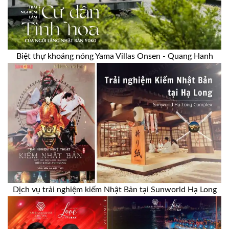
Biệt thự khoáng nóng Yama Villas Onsen - Quang Hanh
Dịch vụ trải nghiệm kiếm Nhật Bản tại Sunworld Hạ Long