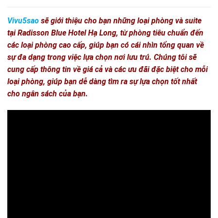
Vivu5sao
sẽ giới thiệu cho bạn những loại phòng và suite
tại Radisson Blue Hotel Hạ Long, từ phòng tiêu chuẩn đến
các loại phòng cao cấp, giúp bạn có cái nhìn tổng quan về
sự đa dạng trong việc lựa chọn nơi lưu trú.
Chúng tôi sẽ
cung cấp thông tin về giá cả và các ưu đãi đặc biệt cho mỗi
loại phòng, giúp bạn dễ dàng tìm ra sự lựa chọn tốt nhất
cho ngân sách của bạn.