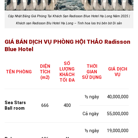
Cập Nhật Bảng Giá Phòng Tại Khách Sạn Radisson Blue Hotel Hạ Long Năm 2025 |
Khách sạn Radisson Blu Hotel Hạ Long – Tinh hoa lưu trú bên bờ Di sản
GIÁ BÁN DỊCH VỤ PHÒNG HỘI THẢO Radisson
Blue Hotel
SỐ
DIỆN
THỜI
LƯỢNG
GIÁ D
ỊCH
TÊN PHÒNG
TÍCH
GIAN
KHÁCH
VỤ
(m2)
SỬ DỤNG
TỐI ĐA
½ ngày
40,000,000
Sea Stars
666
400
Ball room
Cả ngày
55,000,000
½ ngày
19,000,000