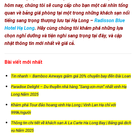
hôm nay, chúng tôi sẽ cung cấp cho bạn một cái nhìn tổng
quan về bảng giá phòng tại một trong những khách sạn nổi
tiếng sang trọng thượng lưu tại Hạ Long –
Radisson Blue
Hotel Hạ Long
. Hãy cùng chúng tôi khám phá những lựa
chọn nghỉ dưỡng và tiện nghi sang trọng tại đây, và cập
nhật thông tin mới nhất về giá cả.
Bài viết mới nhất
Tin nhanh – Bamboo Airways giảm giá 20% chuyến bay đến Đài Loan
Paradise Delight – Du thuyền nhà hàng “Sang-xịn-mịn” nhất vịnh Hạ
Long Năm 2025
Khám phá Tour đảo hoang vịnh Hạ Long | Vịnh Lan Hạ chỉ với
999k/người
Thông tin chi tiết về khách sạn A La Carte Ha Long Bay | Bảng giá dịch
vụ Năm 2025