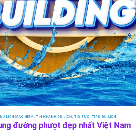
DU LỊCH MẠO HIỂM
,
TIN NHANH DU LỊCH
,
TIN TỨC
,
TIPS DU LỊCH
cung đường phượt đẹp nhất Việt Nam