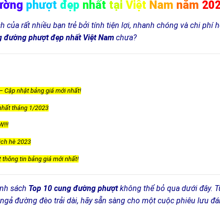
ường
phượt
đẹp
nhất
tại
Việt
Nam
năm
20
h của rất nhiều bạn trẻ bởi tính tiện lợi, nhanh chóng và chi phí 
 đường phượt đẹp nhất Việt Nam
chưa?
 Cập nhật bảng giá mới nhất!
 nhất tháng 1/2023
!!!
ịch hè 2023
hông tin bảng giá mới nhất!
nh sách
Top 10 cung đường phượt
không thể bỏ qua dưới đây. T
ngả đường đèo trải dài, hãy sẵn sàng cho một cuộc phiêu lưu đ