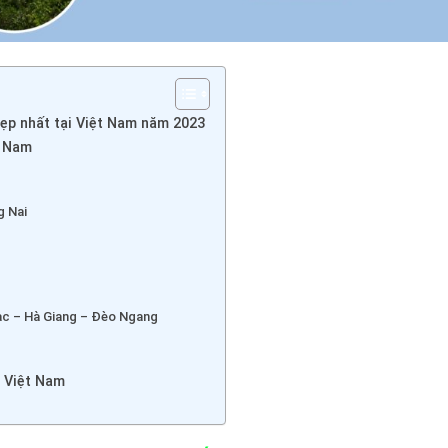
ẹp nhất tại Việt Nam năm 2023
t Nam
g Nai
ạc – Hà Giang – Đèo Ngang
 Việt Nam