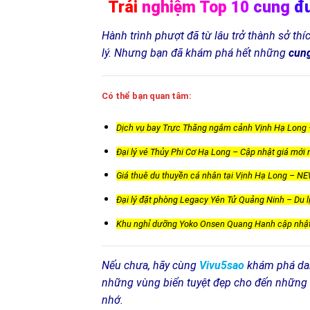
Trải
nghiệm
Top
10
cung
đ
Hành trình phượt đã từ lâu trở thành sở thíc
lý. Nhưng bạn đã khám phá hết những
cung
Có thể bạn quan tâm:
Dịch vụ bay Trực Thăng ngắm cảnh Vịnh Hạ Long –
Đại lý vé Thủy Phi Cơ Hạ Long – Cập nhật giá mới
Giá thuê du thuyền cá nhân tại Vịnh Hạ Long – NEW
Đại lý đặt phòng Legacy Yên Tử Quảng Ninh – Du l
Khu nghỉ dưỡng Yoko Onsen Quang Hanh cập nhật t
Nếu chưa, hãy cùng
Vivu5sao
khám phá da
những vùng biển tuyệt đẹp cho đến những 
nhớ.