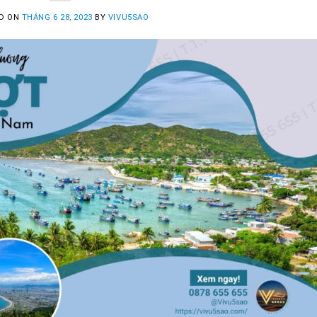
D ON
THÁNG 6 28, 2023
BY
VIVU5SAO