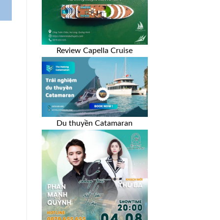
Review Capella Cruise
Du thuyền Catamaran